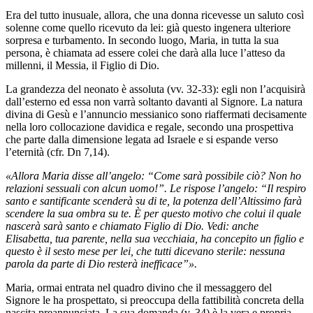
Era del tutto inusuale, allora, che una donna ricevesse un saluto così
solenne come quello ricevuto da lei: già questo ingenera ulteriore
sorpresa e turbamento. In secondo luogo, Maria, in tutta la sua
persona, è chiamata ad essere colei che darà alla luce l’atteso da
millenni, il Messia, il Figlio di Dio.
La grandezza del neonato è assoluta (vv. 32-33): egli non l’acquisirà
dall’esterno ed essa non varrà soltanto davanti al Signore. La natura
divina di Gesù e l’annuncio messianico sono riaffermati decisamente
nella loro collocazione davidica e regale, secondo una prospettiva
che parte dalla dimensione legata ad Israele e si espande verso
l’eternità (cfr. Dn 7,14).
«Allora Maria disse all’angelo: “Come sarà possibile ciò? Non ho
relazioni sessuali con alcun uomo!”. Le rispose l’angelo: “Il respiro
santo e santificante scenderà su di te, la potenza dell’Altissimo farà
scendere la sua ombra su te. È per questo motivo che colui il quale
nascerà sarà santo e chiamato Figlio di Dio. Vedi: anche
Elisabetta, tua parente, nella sua vecchiaia, ha concepito un figlio e
questo è il sesto mese per lei, che tutti dicevano sterile: nessuna
parola da parte di Dio resterà inefficace”».
Maria, ormai entrata nel quadro divino che il messaggero del
Signore le ha prospettato, si preoccupa della fattibilità concreta della
nascita preannunciata. La sua domanda (v. 34) è la vera e propria