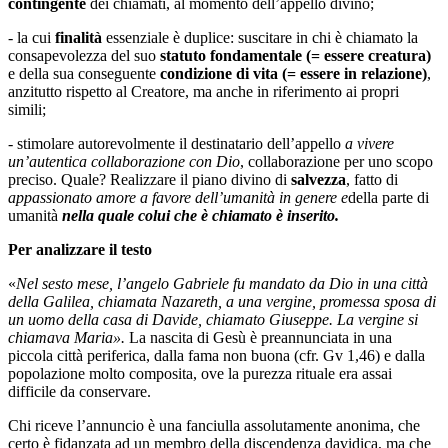
contingente
dei chiamati, al momento dell’appello divino;
- la cui
finalità
essenziale è duplice: suscitare in chi è chiamato la
consapevolezza del suo
statuto fondamentale (= essere creatura)
e della sua conseguente
condizione di vita (= essere in relazione)
,
anzitutto rispetto al Creatore, ma anche in riferimento ai propri
simili;
- stimolare autorevolmente il destinatario dell’appello
a vivere
un’autentica collaborazione con Dio
, collaborazione per uno scopo
preciso. Quale? Realizzare il piano divino di
salvezza
, fatto di
appassionato amore a favore dell’umanità in genere e
della parte di
umanità
nella quale colui che è chiamato è inserito.
Per analizzare il testo
«
Nel sesto mese, l’angelo Gabriele fu mandato da Dio in una città
della Galilea, chiamata Nazareth, a una vergine, promessa sposa di
un uomo della casa di Davide, chiamato Giuseppe. La vergine si
chiamava Maria».
La nascita di Gesù è preannunciata in una
piccola città periferica, dalla fama non buona (cfr. Gv 1,46) e dalla
popolazione molto composita, ove la purezza rituale era assai
difficile da conservare.
Chi riceve l’annuncio è una fanciulla assolutamente anonima, che
certo è fidanzata ad un membro della discendenza davidica, ma che