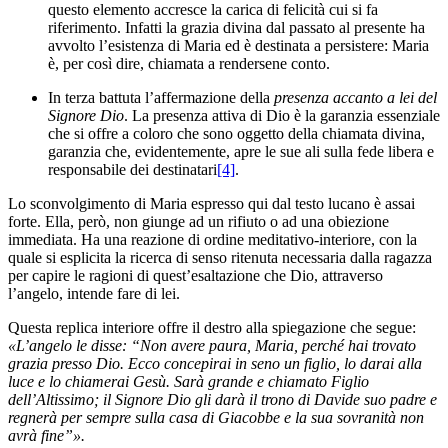
questo elemento accresce la carica di felicità cui si fa
riferimento. Infatti la grazia divina dal passato al presente ha
avvolto l’esistenza di Maria ed è destinata a persistere: Maria
è, per così dire, chiamata a rendersene conto.
In terza battuta l’affermazione della
presenza accanto a lei del
Signore Dio
. La presenza attiva di Dio è la garanzia essenziale
che si offre a coloro che sono oggetto della chiamata divina,
garanzia che, evidentemente, apre le sue ali sulla fede libera e
responsabile dei destinatari
[4]
.
Lo sconvolgimento di Maria espresso qui dal testo lucano è assai
forte. Ella, però, non giunge ad un rifiuto o ad una obiezione
immediata. Ha una reazione di ordine meditativo-interiore, con la
quale si esplicita la ricerca di senso ritenuta necessaria dalla ragazza
per capire le ragioni di quest’esaltazione che Dio, attraverso
l’angelo, intende fare di lei.
Questa replica interiore offre il destro alla spiegazione che segue:
«L’angelo le disse: “Non avere paura, Maria, perché hai trovato
grazia presso Dio. Ecco concepirai in seno un figlio, lo darai alla
luce e lo chiamerai Gesù. Sarà grande e chiamato Figlio
dell’Altissimo; il Signore Dio gli darà il trono di Davide suo padre e
regnerà per sempre sulla casa di Giacobbe e la sua sovranità non
avrà fine”».