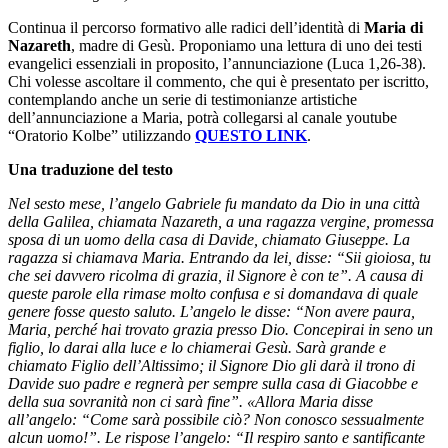
Continua il percorso formativo alle radici dell’identità di
Maria di
Nazareth
, madre di Gesù. Proponiamo una lettura di uno dei testi
evangelici essenziali in proposito, l’annunciazione (Luca 1,26-38).
Chi volesse ascoltare il commento, che qui è presentato per iscritto,
contemplando anche un serie di testimonianze artistiche
dell’annunciazione a Maria, potrà collegarsi al canale youtube
“Oratorio Kolbe” utilizzando
QUESTO LINK
.
Una traduzione del testo
Nel sesto mese, l’angelo Gabriele fu mandato da Dio in una città
della Galilea, chiamata Nazareth, a una ragazza vergine, promessa
sposa di un uomo della casa di Davide, chiamato Giuseppe. La
ragazza si chiamava Maria. Entrando da lei, disse: “Sii gioiosa, tu
che sei davvero ricolma di grazia, il Signore è con te”. A causa di
queste parole ella rimase molto confusa e si domandava di quale
genere fosse questo saluto. L’angelo le disse: “Non avere paura,
Maria, perché hai trovato grazia presso Dio. Concepirai in seno un
figlio, lo darai alla luce e lo chiamerai Gesù. Sarà grande e
chiamato Figlio dell’Altissimo; il Signore Dio gli darà il trono di
Davide suo padre e regnerà per sempre sulla casa di Giacobbe e
della sua sovranità non ci sarà fine”. «Allora Maria disse
all’angelo: “Come sarà possibile ciò? Non conosco sessualmente
alcun uomo!”. Le rispose l’angelo: “Il respiro santo e santificante