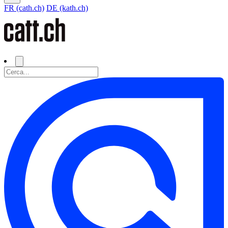
FR (cath.ch)
DE (kath.ch)