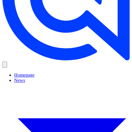
Homepage
News