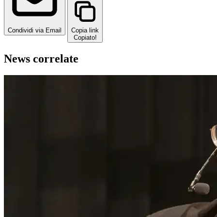
Condividi via Email
Copia link
Copiato!
News correlate