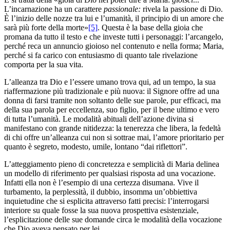
L’incarnazione ha un carattere
passionale:
rivela la passione di Dio.
È l’inizio delle nozze tra lui e l’umanità, il principio di un amore che
sarà più forte della morte»
[5]
. Questa è la base della gioia che
promana da tutto il testo e che investe tutti i personaggi: l’arcangelo,
perché reca un annuncio gioioso nel contenuto e nella forma; Maria,
perché si fa carico con entusiasmo di quanto tale rivelazione
comporta per la sua vita.
L’alleanza tra Dio e l’essere umano trova qui, ad un tempo, la sua
riaffermazione più tradizionale e più nuova: il Signore offre ad una
donna di farsi tramite non soltanto delle sue parole, pur efficaci, ma
della sua parola per eccellenza, suo figlio, per il bene ultimo e vero
di tutta l’umanità. Le modalità abituali dell’azione divina si
manifestano con grande nitidezza: la tenerezza che libera, la fedeltà
di chi offre un’alleanza cui non si sottrae mai, l’amore prioritario per
quanto è segreto, modesto, umile, lontano “dai riflettori”.
L’atteggiamento pieno di concretezza e semplicità di Maria delinea
un modello di riferimento per qualsiasi risposta ad una vocazione.
Infatti ella non è l’esempio di una certezza disumana. Vive il
turbamento, la perplessità, il dubbio, insomma un’obbiettiva
inquietudine che si esplicita attraverso fatti precisi: l’interrogarsi
interiore su quale fosse la sua nuova prospettiva esistenziale,
l’esplicitazione delle sue domande circa le modalità della vocazione
che Dio aveva pensato per lei.