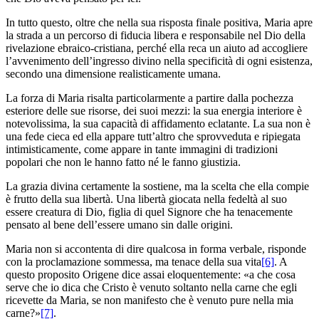
In tutto questo, oltre che nella sua risposta finale positiva, Maria apre
la strada a un percorso di fiducia libera e responsabile nel Dio della
rivelazione ebraico-cristiana, perché ella reca un aiuto ad accogliere
l’avvenimento dell’ingresso divino nella specificità di ogni esistenza,
secondo una dimensione realisticamente umana.
La forza di Maria risalta particolarmente a partire dalla pochezza
esteriore delle sue risorse, dei suoi mezzi: la sua energia interiore è
notevolissima, la sua capacità di affidamento eclatante. La sua non è
una fede cieca ed ella appare tutt’altro che sprovveduta e ripiegata
intimisticamente, come appare in tante immagini di tradizioni
popolari che non le hanno fatto né le fanno giustizia.
La grazia divina certamente la sostiene, ma la scelta che ella compie
è frutto della sua libertà. Una libertà giocata nella fedeltà al suo
essere creatura di Dio, figlia di quel Signore che ha tenacemente
pensato al bene dell’essere umano sin dalle origini.
Maria non si accontenta di dire qualcosa in forma verbale, risponde
con la proclamazione sommessa, ma tenace della sua vita
[6]
. A
questo proposito Origene dice assai eloquentemente: «a che cosa
serve che io dica che Cristo è venuto soltanto nella carne che egli
ricevette da Maria, se non manifesto che è venuto pure nella mia
carne?»
[7]
.