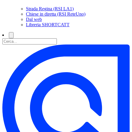
Strada Regina (RSI LA1)
Chiese in diretta (RSI ReteUno)
Dal web
Libreria SHORTCATT