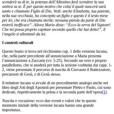
scenderà su di te, la potenza dell’Altissimo farà scendere la sua
ombra su te. È per questo motivo che colui il quale nascerà sarà
santo e chiamato Figlio di Dio. Vedi: anche Elisabetta, tua parente,
nella sua vecchiaia, ha concepito un figlio e questo è il sesto mese
per lei, che era chiamata sterile: nessuna parola da parte di Dio
resterà inefficace”. Allora Maria disse: “Ecco la serva del Signore!
Che mi possa proprio capitare secondo quello che hai detto!”. E
l’angelo si allontanò da lei.
I contesti culturali
Questo brano si trova nel ricchissimo cap. 1 della versione lucana,
che, nella parte precedente all’annunciazione a Maria presenta
l’annunciazione a Zaccaria (vv. 5-25). Secondo un vero e proprio
parallelismo, che si snoderà per tutta la sezione costituita dai capp. 1-
2, viene presentato il percorso di nascita di Giovanni il Battezzatore,
precursore di Gesù, e di Gesù stesso.
Il redattore lucano si avvale di un procedimento analogo anche nel
libro degli Atti degli Apostoli per presentare Pietro e Paolo, cui sono
dedicate, rispettivamente la prima e la seconda parte dell’opera
[1]
.
Nascita
e
vocazione
: ecco due eventi e valori che in questo
momento iniziale della versione lucana hanno una grande
importanza.