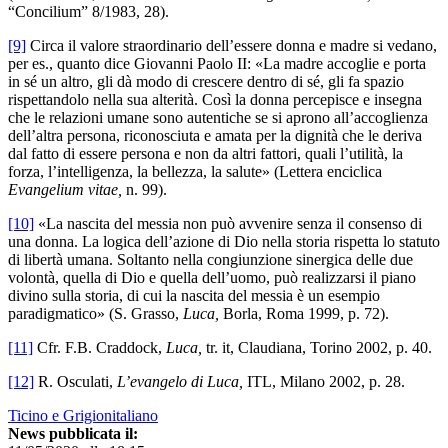
“Concilium” 8/1983, 28).
[9]
Circa il valore straordinario dell’essere donna e madre si vedano,
per es., quanto dice Giovanni Paolo II: «La madre accoglie e porta
in sé un altro, gli dà modo di crescere dentro di sé, gli fa spazio
rispettandolo nella sua alterità. Così la donna percepisce e insegna
che le relazioni umane sono autentiche se si aprono all’accoglienza
dell’altra persona, riconosciuta e amata per la dignità che le deriva
dal fatto di essere persona e non da altri fattori, quali l’utilità, la
forza, l’intelligenza, la bellezza, la salute» (Lettera enciclica
Evangelium vitae,
n. 99).
[10]
«La nascita del messia non può avvenire senza il consenso di
una donna. La logica dell’azione di Dio nella storia rispetta lo statuto
di libertà umana. Soltanto nella congiunzione sinergica delle due
volontà, quella di Dio e quella dell’uomo, può realizzarsi il piano
divino sulla storia, di cui la nascita del messia è un esempio
paradigmatico» (S. Grasso,
Luca,
Borla, Roma 1999, p. 72).
[11]
Cfr. F.B. Craddock,
Luca,
tr. it, Claudiana, Torino 2002, p. 40.
[12]
R. Osculati,
L’evangelo di Luca,
ITL, Milano 2002, p. 28.
Ticino e Grigionitaliano
News pubblicata il: