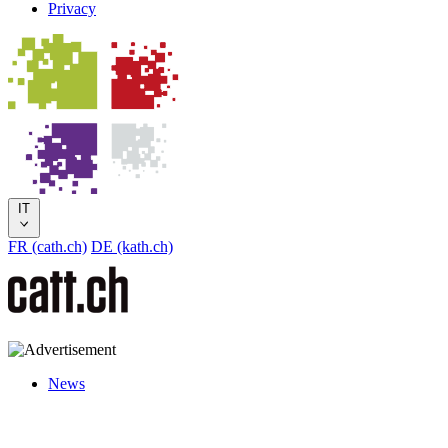
Privacy
IT
FR (cath.ch)
DE (kath.ch)
News