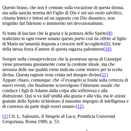
Questo brano, che non è centrato sulla vocazione di questa donna,
ma sulla nascita terrena del Figlio di Dio e sul suo ruolo salvifico,
chiama lettrici e lettori ad un rapporto con Dio dinamico, non
irrigidito dal fideismo o immiserito nel devozionalismo.
Si tratta di lasciare che la grazia e la potenza dello Spirito
[8]
realizzino in ogni essere umano questo
parto
così da offrire al figlio
di Maria un’umanità disposta a crescere nell’accoglierlo
[9]
, forte
della stessa forza d’amore di questa ragazza palestinese
[10]
.
Sempre nella consapevolezza che la promessa sposa di Giuseppe
viene presentata giustamente come la credente ideale, ma che
nessuna delle sue qualità viene indicata come motivo per la scelta
divina. Questa ragione resta celata nel disegno divino
[11]
.
Appare chiaro, comunque, che «l’evangelo si fonda sulla certezza di
nuovi eventi, che finalmente sconvolgono l’itinerario usuale che
conduce i figli di Adamo dalla colpa alla sofferenza e alla
distruzione. Qui si va dall’umiltà alla grazia e alla vita, ma le azioni
gratuite dello Spirito richiedono il massimo impegno di intelligenza e
di coerenza da parte degli esseri umani»
[12]
.
[1]
Cfr. L. Sabourin,
Il Vangelo di Luca,
Pontificia Università
Gregoriana, Roma 1989, p. 53.