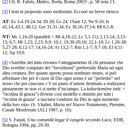
2
[2]
Cfr. R. Fabris,
Matteo,
Borla, Roma 2003
, p. 58 nota 13.
[3]
I testi in proposito sono moltissimi. Eccone un breve elenco:
AT
: Es 3-4.19-24.34; Dt 28; Gs 24; 1Sam 12; Ne 9-10; Is
41,14;.43,1; 48,12; Ger 31,31-34; Ez 36,16-37,14; Mi 6,1-8;
NT:
Mc 1,16-20 (paralleli = Mt 4,18-22; Lc 5,1-11); 2,13-14; 3,13-
15; 6,7; Mt 1,23; 2,23; 9,9; 10,1; 19,30-20,16; 22,1-10; Lc 1,26-38;
5,27-28; 6,12-17; 14,16-24; At 13,2-7; Rm 1,1-7; 9,7-18; Ef 4,11-
12; Ap 19,9.
[4]
«Sarebbe del tutto erroneo l’atteggiamento di chi pensasse che
Dio avrebbe compiuto dei “favoritismi” preferendo Maria ad ogni
altra creatura. Per quanto questo possa sembrare strano, si può
affermare che per il cuore di Dio ogni uomo è un “preferito” nel
senso che per ciascuno c’è un piano d’amore destinato a realizzarsi
pienamente se non vi si mette d’inciampo. La
kekaritomène
(ndr. =
“ricolma di grazia”) diviene così modello e stimolo per tutti i
“ricolmi di grazia” a lasciarsi condurre da Dio in ogni momento
della loro vita» (S. Vitalini,
Maria nel Nuovo Testamento,
Piemme,
Casale Monferrato [AL] 1987, p. 10).
[5]
S. Fausti,
Una comunità legge il vangelo secondo Luca,
EDB,
Bologna 1994, pp. 29-30.