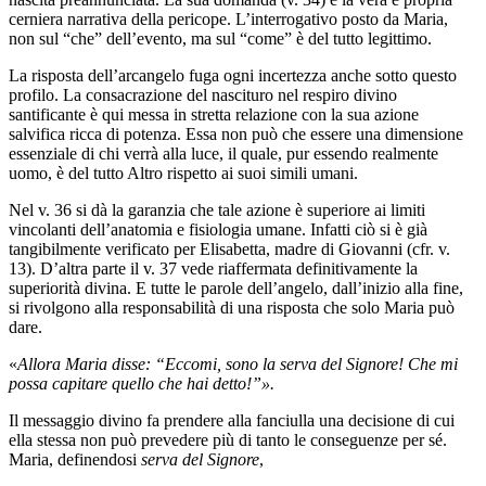
cerniera narrativa della pericope. L’interrogativo posto da Maria,
non sul “che” dell’evento, ma sul “come” è del tutto legittimo.
La risposta dell’arcangelo fuga ogni incertezza anche sotto questo
profilo. La consacrazione del nascituro nel respiro divino
santificante è qui messa in stretta relazione con la sua azione
salvifica ricca di potenza. Essa non può che essere una dimensione
essenziale di chi verrà alla luce, il quale, pur essendo realmente
uomo, è del tutto Altro rispetto ai suoi simili umani.
Nel v. 36 si dà la garanzia che tale azione è superiore ai limiti
vincolanti dell’anatomia e fisiologia umane. Infatti ciò si è già
tangibilmente verificato per Elisabetta, madre di Giovanni (cfr. v.
13). D’altra parte il v. 37 vede riaffermata definitivamente la
superiorità divina. E tutte le parole dell’angelo, dall’inizio alla fine,
si rivolgono alla responsabilità di una risposta che solo Maria può
dare.
«
Allora Maria disse: “Eccomi, sono la serva del Signore! Che mi
possa capitare quello che hai detto!”».
Il messaggio divino fa prendere alla fanciulla una decisione di cui
ella stessa non può prevedere più di tanto le conseguenze per sé.
Maria, definendosi
serva del Signore
,