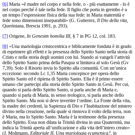
[6]
Maria «è madre nel corpo e nella fede, o - più esattamente - lo è
nel corpo perché è tale nella fede. Il figlio che porta in grembo è a
un tempo l’espressione fisica della sua fede: in Maria maternità e
fede sono dimensioni inseparabili» (G. Gutierrez,
Il Dio della vita,
Queriniana, Brescia 1991, p. 293).
[7]
Origene,
In Genesim homilia III,
§ 7 in PG 12, col. 183.
[8]
«Una mariologia cristocentrica e biblicamente fondata è in grado
di esprimere gli effetti e la presenza dello Spirito Santo nella storia di
Cristo e nella storia degli uomini con lui. Stando ai vangeli l’attività
dello Spirito Santo prima della Pasqua si limitava al solo Gesù (Gv
7,39). Solo il Risorto invia lo Spirito alla comunità. Con un’unica
eccezione: secondo Lc 1,35 Maria concepisce per opera dello
Spirito Santo ed è ripiena di Spirito Santo. Ella è il primo essere
umano che partecipi alla storia dello Spirito Santo in Gesù. Per cui,
quando si parla dello Spirito Santo, si parla anche di Maria e,
quando si parla di Maria, in senso teologico, si parla anche dello
Spirito Santo. Ma non si deve invertire l’ordine. La Fonte della vita,
la madre dei credenti, la Sapienza di Dio e l’Inabitazione del mistero
divino nella creazione, nella quale si rinnova il volto della terra, non
è Maria, ma lo Spirito Santo. Maria è la testimone della presenza
dello Spirito. Essa non dilata la Trinità divina in una Quaternità, ma
indica la Trinità aperta all’unificazione e alla vita dell’intero creato»
(J. Moltmann,
Editoriale II. Una mariologia ecumenica?,
in