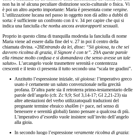
non ha in sé alcuna peculiare distinzione socio-culturale o fisica. Vi
è poi un altro aspetto importante: Maria è presentata come
vergine
.
L’utilizzazione lucana nel passo in oggetto non dà adito a dubbi di
sorta: è sufficiente un confronto con il v. 34 per capire che qui si
indica una fanciulla
che non
ha ancora avuto
rapporti sessuali
.
Proprio in questo clima di tranquilla modestia la fanciulla di nome
Maria viene ad essere dalla fine del v. 27 in poi il centro della
chiamata divina. «28
Entrando da lei, disse: “Sii gioiosa, tu che sei
davvero ricolma di grazia, il Signore è con te”.
29
A queste parole
ella rimase molto confusa e si domandava che senso avesse un tale
saluto».
L’arcangelo vuole trasmettere serenità e contentezza
crescenti e il testo ci presenta il tutto secondo una “scala tre gradini”.
Anzitutto l’espressione iniziale,
sii gioiosa:
l’imperativo greco
usato è certamente un saluto convenzionale nella grecità
profana. D’altra parte sia il retroterra primo-testamentario delle
parole dell’angelo (cfr. Zc 9,9; Sof 3,14-17; Gl 2,21-23) sia
altre attestazioni del verbo utilizzatoquali traduzioni del
pregnante termine ebraico
shalôm
(= pace, nel senso di
benessere e serenità globali) fanno pensare a qualcosa di più.
L’imperativo
d’esordio
vuole insistere sull’invito dell’angelo
alla gioia.
In secondo luogo l’espressione
veramente ricolma di grazia
: