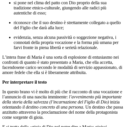
si pone nel clima del patto con Dio proprio della sua
tradizione etnico-culturale, giungendo alle radici più
autentiche di esso;
riconosce che il suo destino è strettamente collegato a quello
del Figlio che darà alla luce;
evidenzia, senza alcuna passività o soggezione negativa, i
connotati della propria vocazione e la forma più umana per
farvi fronte in piena libertà e serietà relazionale.
L’intera frase di Maria è una sorta di esplosione di entusiasmo nei
confronti di quanto è stato presentato a Maria, che ella accetta,
facendosene carico secondo le modalità di servizio appassionato, di
amore fedele che ella si è liberamente attribuita.
Per interpretare il testo
In questo brano vi è molto di più che il racconto di una vocazione e
l’annuncio di una nascita imminente:
l’avvenimento più importante
della storia della salvezza (l’incarnazione del Figlio di Dio)
inizia
orientando
il destino concreto di una persona.
Un destino che passa
anzitutto attraverso la proclamazione del nome della protagonista
come sorgente di gioia.
E si tratta della «gioia di Dio nel poter dire a Maria:
gioisci
...