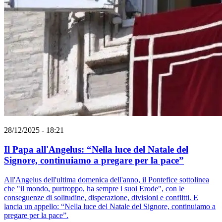
28/12/2025 - 18:21
Il Papa all'Angelus: “Nella luce del Natale del
Signore, continuiamo a pregare per la pace”
All'Angelus dell'ultima domenica dell'anno, il Pontefice sottolinea
che "il mondo, purtroppo, ha sempre i suoi Erode", con le
conseguenze di solitudine, disperazione, divisioni e conflitti. E
lancia un appello: “Nella luce del Natale del Signore, continuiamo a
pregare per la pace”.