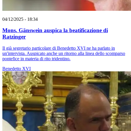
04/12/2025 - 18:34
Mons. Gänswein auspica la beatificazione di
Ratzinger
Il già segretario particolare di Benedetto XVI ne ha parlato in
un'intervista. Auspicato anche un ritorno alla linea dello scomparso
pontefice in materia di rito tridentino.
Benedetto XVI