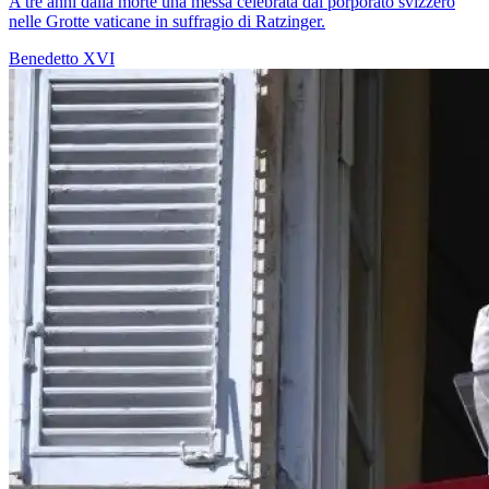
A tre anni dalla morte una messa celebrata dal porporato svizzero
nelle Grotte vaticane in suffragio di Ratzinger.
Benedetto XVI