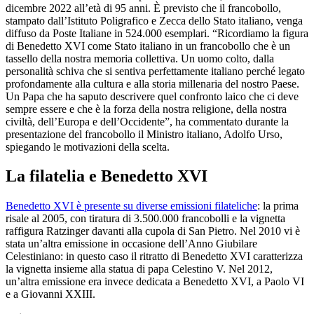
dicembre 2022 all’età di 95 anni. È previsto che il francobollo,
stampato dall’Istituto Poligrafico e Zecca dello Stato italiano, venga
diffuso da Poste Italiane in 524.000 esemplari. “Ricordiamo la figura
di Benedetto XVI come Stato italiano in un francobollo che è un
tassello della nostra memoria collettiva. Un uomo colto, dalla
personalità schiva che si sentiva perfettamente italiano perché legato
profondamente alla cultura e alla storia millenaria del nostro Paese.
Un Papa che ha saputo descrivere quel confronto laico che ci deve
sempre essere e che è la forza della nostra religione, della nostra
civiltà, dell’Europa e dell’Occidente”, ha commentato durante la
presentazione del francobollo il Ministro italiano, Adolfo Urso,
spiegando le motivazioni della scelta.
La filatelia e Benedetto XVI
Benedetto XVI è presente su diverse emissioni filateliche
: la prima
risale al 2005, con tiratura di 3.500.000 francobolli e la vignetta
raffigura Ratzinger davanti alla cupola di San Pietro. Nel 2010 vi è
stata un’altra emissione in occasione dell’Anno Giubilare
Celestiniano: in questo caso il ritratto di Benedetto XVI caratterizza
la vignetta insieme alla statua di papa Celestino V. Nel 2012,
un’altra emissione era invece dedicata a Benedetto XVI, a Paolo VI
e a Giovanni XXIII.