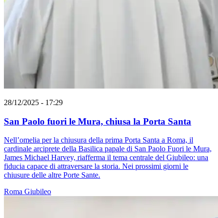
28/12/2025 - 17:29
San Paolo fuori le Mura, chiusa la Porta Santa
Nell’omelia per la chiusura della prima Porta Santa a Roma, il
cardinale arciprete della Basilica papale di San Paolo Fuori le Mura,
James Michael Harvey, riafferma il tema centrale del Giubileo: una
fiducia capace di attraversare la storia. Nei prossimi giorni le
chiusure delle altre Porte Sante.
Roma
Giubileo