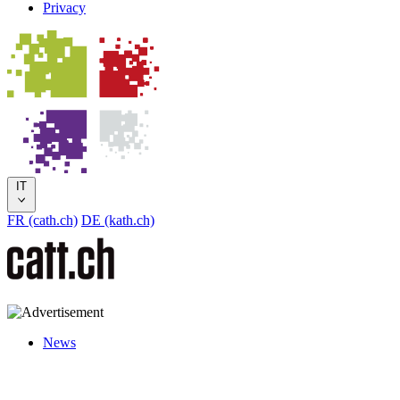
Privacy
IT
FR (cath.ch)
DE (kath.ch)
News