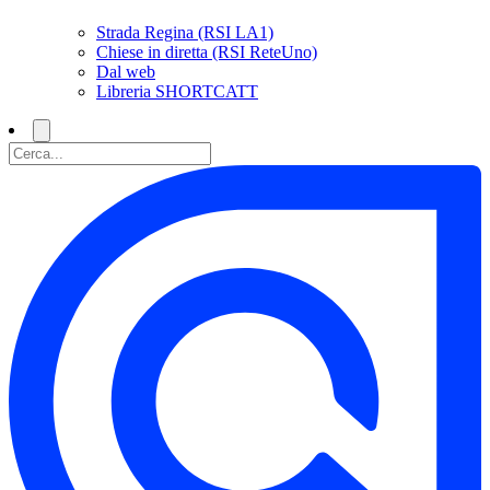
Strada Regina (RSI LA1)
Chiese in diretta (RSI ReteUno)
Dal web
Libreria SHORTCATT