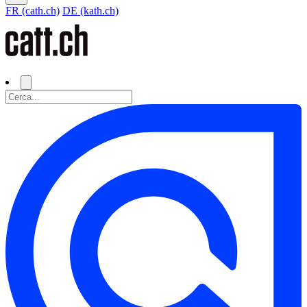
FR (cath.ch)
DE (kath.ch)