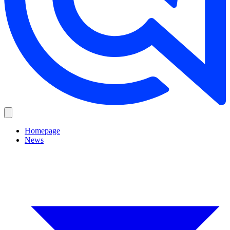
Homepage
News