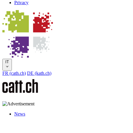
Privacy
IT
FR (cath.ch)
DE (kath.ch)
News