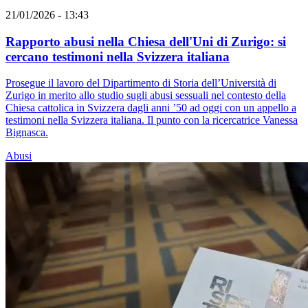
21/01/2026 - 13:43
Rapporto abusi nella Chiesa dell'Uni di Zurigo: si
cercano testimoni nella Svizzera italiana
Prosegue il lavoro del Dipartimento di Storia dell’Università di
Zurigo in merito allo studio sugli abusi sessuali nel contesto della
Chiesa cattolica in Svizzera dagli anni ’50 ad oggi con un appello a
testimoni nella Svizzera italiana. Il punto con la ricercatrice Vanessa
Bignasca.
Abusi