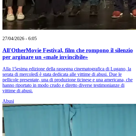
27/04/2026 - 6:05
All'OtherMovie Festival, film che rompono il silenzio
per arginare un «male invincibile»
Alla 15esima edizione della rassegna cinematografica di Lugano, la
serata di mercoledì è stata dedicata alle vittime di abusi. Due le
pellicole presentate, una di produzione ticinese e una americana, che
hanno riportato in modo crudo e diretto diverse testimonianze di
vittime di abusi.
Abusi