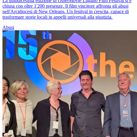
La quindicesima edizione di OtherMovie Lugano Film Festival si è
chiusa con oltre 1'200 presenze. Il film vincitore affronta gli abusi
nell'Arcidiocesi di New Orleans. Un festival in crescita, capace di
trasformare storie locali in appelli universali alla giustizia.
Abusi