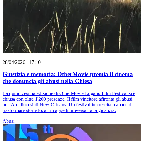
28/04/2026 - 17:10
Giustizia e memoria: OtherMovie premia il cinema
che denuncia gli abusi nella Chiesa
La quindicesima edizione di OtherMovie Lugano Film Festival si è
chiusa con oltre 1'200 presenze. Il film vincitore affronta gli abusi
nell'Arcidiocesi di New Orleans. Un festival in crescita, capace di
trasformare storie locali in appelli universali alla giustizia.
Abusi