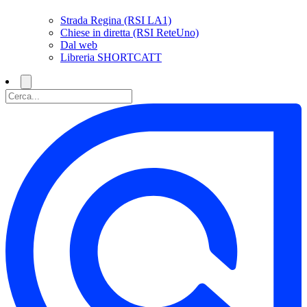
Strada Regina (RSI LA1)
Chiese in diretta (RSI ReteUno)
Dal web
Libreria SHORTCATT