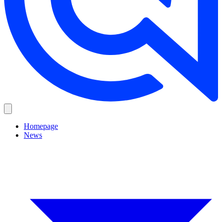
Homepage
News