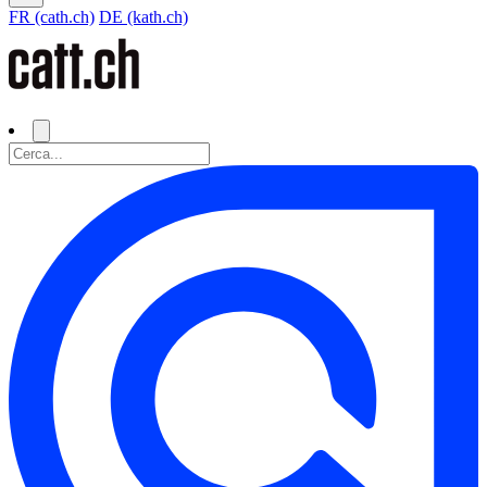
FR (cath.ch)
DE (kath.ch)