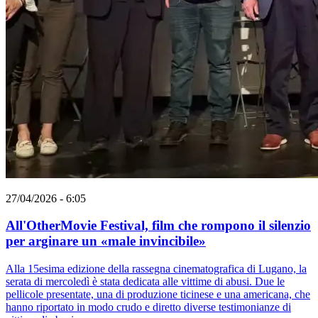
27/04/2026 - 6:05
All'OtherMovie Festival, film che rompono il silenzio
per arginare un «male invincibile»
Alla 15esima edizione della rassegna cinematografica di Lugano, la
serata di mercoledì è stata dedicata alle vittime di abusi. Due le
pellicole presentate, una di produzione ticinese e una americana, che
hanno riportato in modo crudo e diretto diverse testimonianze di