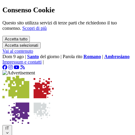
Consenso Cookie
Questo sito utilizza servizi di terze parti che richiedono il tuo
consenso.
Scopri di più
Accetta tutto
Accetta selezionati
Vai al contenuto
Dom 9 ago
|
Santo
del giorno
|
Parola rito
Romano
|
Ambrosiano
Impressum e contatti
|
IT