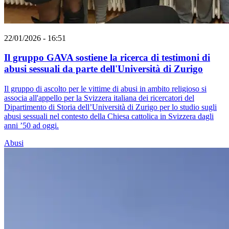
22/01/2026 - 16:51
Il gruppo GAVA sostiene la ricerca di testimoni di
abusi sessuali da parte dell'Università di Zurigo
Il gruppo di ascolto per le vittime di abusi in ambito religioso si
associa all'appello per la Svizzera italiana dei ricercatori del
Dipartimento di Storia dell’Università di Zurigo per lo studio sugli
abusi sessuali nel contesto della Chiesa cattolica in Svizzera dagli
anni ’50 ad oggi.
Abusi