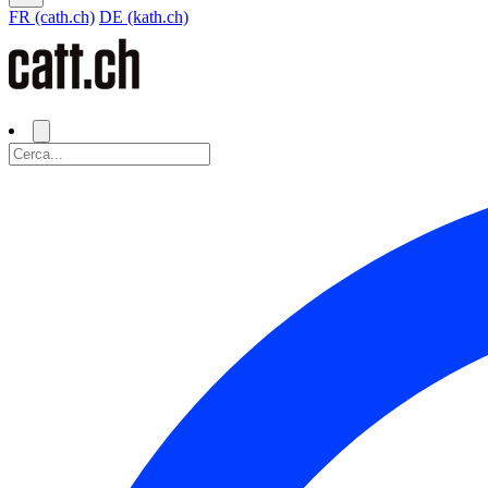
FR (cath.ch)
DE (kath.ch)