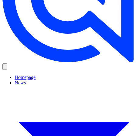
Homepage
News