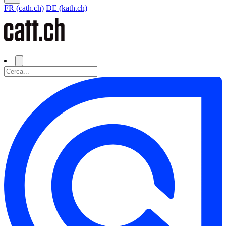
FR (cath.ch)
DE (kath.ch)