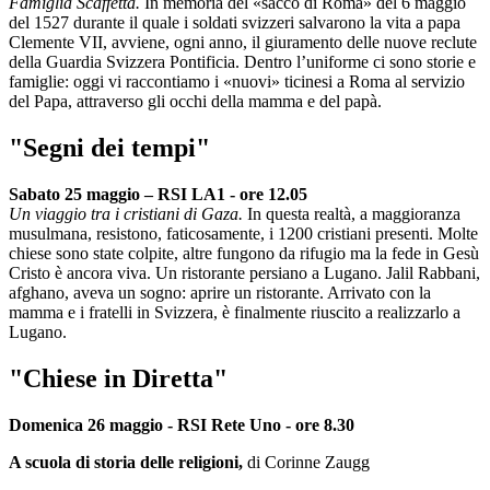
Famiglia Scaffetta.
In memoria del «sacco di Roma» del 6 maggio
del 1527 durante il quale i soldati svizzeri salvarono la vita a papa
Clemente VII, avviene, ogni anno, il giuramento delle nuove reclute
della Guardia Svizzera Pontificia. Dentro l’uniforme ci sono storie e
famiglie: oggi vi raccontiamo i «nuovi» ticinesi a Roma al servizio
del Papa, attraverso gli occhi della mamma e del papà.
"Segni dei tempi"
Sabato 25 maggio – RSI LA1 - ore 12.05
Un viaggio tra i cristiani di Gaza.
In questa realtà, a maggioranza
musulmana, resistono, faticosamente, i 1200 cristiani presenti. Molte
chiese sono state colpite, altre fungono da rifugio ma la fede in Gesù
Cristo è ancora viva. Un ristorante persiano a Lugano. Jalil Rabbani,
afghano, aveva un sogno: aprire un ristorante. Arrivato con la
mamma e i fratelli in Svizzera, è finalmente riuscito a realizzarlo a
Lugano.
"Chiese in Diretta"
Domenica 26 maggio - RSI Rete Uno - ore 8.30
A scuola di storia delle religioni,
di Corinne Zaugg