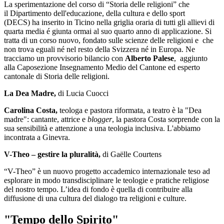
La sperimentazione del corso di “Storia delle religioni” che
il Dipartimento dell'educazione, della cultura e dello sport
(DECS) ha inserito in Ticino nella griglia oraria di tutti gli allievi di
quarta media é giunta ormai al suo quarto anno di applicazione. Si
tratta di un corso nuovo, fondato sulle scienze delle religioni e che
non trova eguali né nel resto della Svizzera né in Europa. Ne
tracciamo un provvisorio bilancio con
Alberto Palese
, aggiunto
alla Caposezione Insegnamento Medio del Cantone ed esperto
cantonale di Storia delle religioni.
La Dea Madre,
di Lucia Cuocci
Carolina Costa,
teologa e pastora riformata, a teatro è la "Dea
madre": cantante, attrice e
blogger
, la pastora Costa sorprende con la
sua sensibilità e attenzione a una teologia inclusiva. L'abbiamo
incontrata a Ginevra.
V-Theo – gestire la pluralità,
di Gaëlle Courtens
“V-Theo” è un nuovo progetto accademico internazionale teso ad
esplorare in modo transdisciplinare le teologie e pratiche religiose
del nostro tempo. L’idea di fondo è quella di contribuire alla
diffusione di una cultura del dialogo tra religioni e culture.
"Tempo dello Spirito"