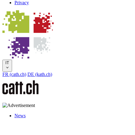
Privacy
IT
FR (cath.ch)
DE (kath.ch)
News