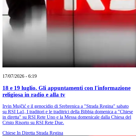
17/07/2026 - 6:19
18 e 19 luglio. Gli appuntamenti con l'informazione
religiosa in radio e alla tv
Irvin Mujčić e il genocidio di Srebrenica a "Strada Regina" sabato
su RSI La1, I traditori e le traditrici della Bibbia domenica a "Chiese
in diretta" su RSI Rete Uno e la Messa domenicale dalla Chiesa del
Cristo Risorto su RSI Rete Due.
Chiese In Diretta
Strada Regina