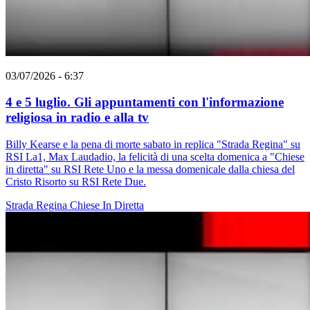
03/07/2026 - 6:37
4 e 5 luglio. Gli appuntamenti con l'informazione
religiosa in radio e alla tv
Billy Kearse e la pena di morte sabato in replica "Strada Regina" su
RSI La1, Max Laudadio, la felicità di una scelta domenica a "Chiese
in diretta" su RSI Rete Uno e la messa domenicale dalla chiesa del
Cristo Risorto su RSI Rete Due.
Strada Regina
Chiese In Diretta