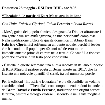
Domenica 26 maggio - RSI Rete DUE- ore 9.05
“Theolalìa”: le poesie di Kurt Marti ora in italiano
Con Haim Fabrizio Cipriani, Fulvio Ferrario e Beata Ravasi
- Mosè, guida del popolo ebraico, designato da Dio per affrancare la
sua gente dalla schiavitù egiziana, ha una personalità complessa.
Nella meditazione biblica di questa domenica il rabbino
Haim
Fabrizio Cipriani
si sofferma su un punto nodale: perché il leader
che ha condotto il popolo per 40 anni nel deserto muore
immediatamente prima di entrare nella terra di Canaan? La risposta
potrebbe trovarsi in un testo poco conosciuto.
- È uscita in queste settimane una nuova raccolta in italiano di poesie
di
Kurt Marti
, il pastore-poeta di Berna, morto nel 2017, che ha
lasciato una notevole quantità di scritti, tra cui numerose poesie.
Per le edizioni “Industria e letteratura” è ora disponibile un volume
tascabile intitolato “Theolalìa”, con componimenti tradotti in tandem
da
Beata Ravasi
e
Fulvio Ferrario
, traduttrice con origini bernesi
la prima, pastore e teologo valdese il secondo, e nella vita moglie e
marito.