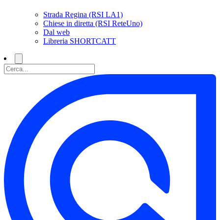
Strada Regina (RSI LA1)
Chiese in diretta (RSI ReteUno)
Dal web
Libreria SHORTCATT