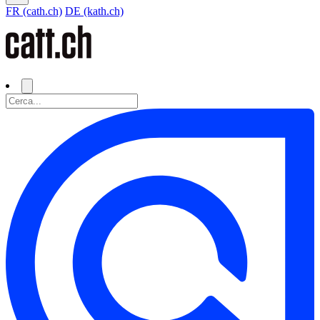
FR (cath.ch)
DE (kath.ch)