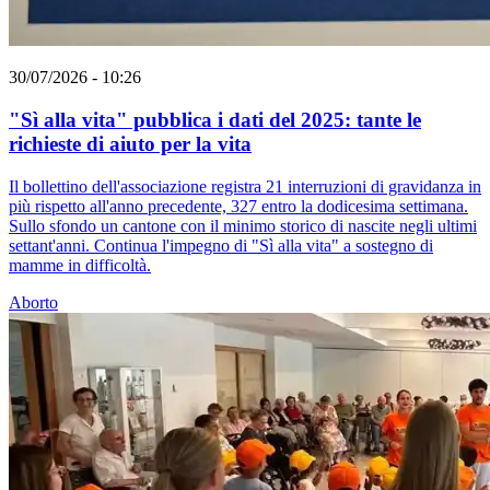
30/07/2026 - 10:26
"Sì alla vita" pubblica i dati del 2025: tante le
richieste di aiuto per la vita
Il bollettino dell'associazione registra 21 interruzioni di gravidanza in
più rispetto all'anno precedente, 327 entro la dodicesima settimana.
Sullo sfondo un cantone con il minimo storico di nascite negli ultimi
settant'anni. Continua l'impegno di "Sì alla vita" a sostegno di
mamme in difficoltà.
Aborto