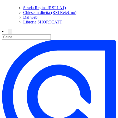
Strada Regina (RSI LA1)
Chiese in diretta (RSI ReteUno)
Dal web
Libreria SHORTCATT