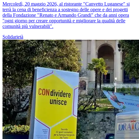
Mercoledì, 20 maggio 2026, al ristorante "Canvetto Luganese" si
terrà la cena di beneficienza a sostegno delle opere e dei progetti
della Fondazione "Renato e Armando Grandi" che da anni opera
"ogni giorno per creare opportunità e migliorare la qualità delle
comunità più vulnerabili".
Solidarietà