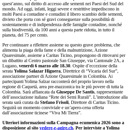
quest’anno, sul diritto di accesso alle sementi nei Paesi del Sud del
mondo. Ad oggi, infatti, leggi severe e restrittive impediscono in
molti Paesi a contadine e contadini il libero scambio delle sementi,
divieto che porta con sé gravi conseguenze sulla possibilità di
sostentamento e di indipendenza delle famiglie contadine, nonché
sulla biodiversità, da 100 anni a questa parte ridotta, in tutto il
pianeta, del 75 per cento.
Per continuare a riflettere assieme su questo grave problema, che
alimenta la piaga della fame e della malnutrizione, Azione
Quaresimale, assieme a Caritas Ticino, propongono di ritrovarsi per
un dibattito al Centro pastorale San Giuseppe, via Cantonale 2A, a
Lugano,
venerdì 6 marzo alle 18.30
. Ospite d’eccezione della
serata
Yolima Salazar Higuera
, Direttrice di “Vicaria del Sur”,
associazione partner di Azione Quaresimale in Colombia. Ai
partecipanti Yolima Salzar racconterà del proprio lavoro nella
regione di Caquetá, area pre-mazzonica tra le più povere di tutta la
Colombia. Sarà affiancata da
Giuseppe De Santis
, rappresentante
dell’associazione italiana “Rete dei Semi Rurali”. L’introduzione alla
serata sarà curata da
Stefano Frisoli
, Direttore di Caritas Ticino.
Seguirà un momento conviviale e un’apero-cena offerta
dall’associazione ticinese “Viva Mi Tierra”.
Ulteriori informazioni sulla Campagna ecumenica 2026 sono a
disposizione al sito
vedere-e-agire.ch
. Per interviste a Yolima