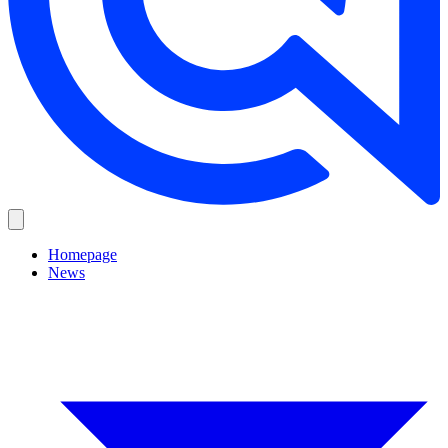
Homepage
News