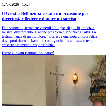
12/07/2026 - 15:27
Il Grest a Bellinzona è stata un'occasione per
divertirsi, riflettere e donare un sorriso
Due settimane, terminate venerdì 10 luglio, di giochi, amicizia,
musica, divertimento. E anche preghiera e servizio agli altri. La
testimonianza di un monitore: "Il Grest è una sorta di isola felice
dove puoi ritornare bambino con i giochi, ma allo stesso tempo
crescere assumendo responsabilità".
Estate
Giovani
Bambini
Solidarietà