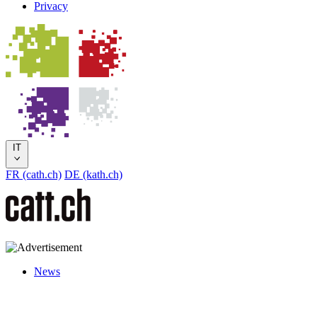
Privacy
IT
FR (cath.ch)
DE (kath.ch)
News