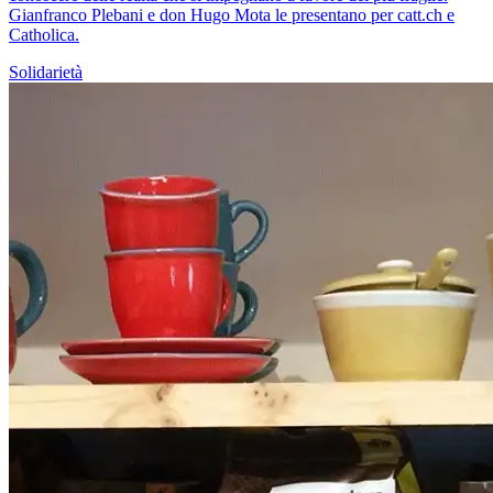
Gianfranco Plebani e don Hugo Mota le presentano per catt.ch e
Catholica.
Solidarietà