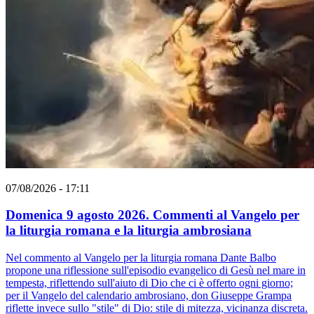
07/08/2026 - 17:11
Domenica 9 agosto 2026. Commenti al Vangelo per
la liturgia romana e la liturgia ambrosiana
Nel commento al Vangelo per la liturgia romana Dante Balbo
propone una riflessione sull'episodio evangelico di Gesù nel mare in
tempesta, riflettendo sull'aiuto di Dio che ci è offerto ogni giorno;
per il Vangelo del calendario ambrosiano, don Giuseppe Grampa
riflette invece sullo "stile" di Dio: stile di mitezza, vicinanza discreta.