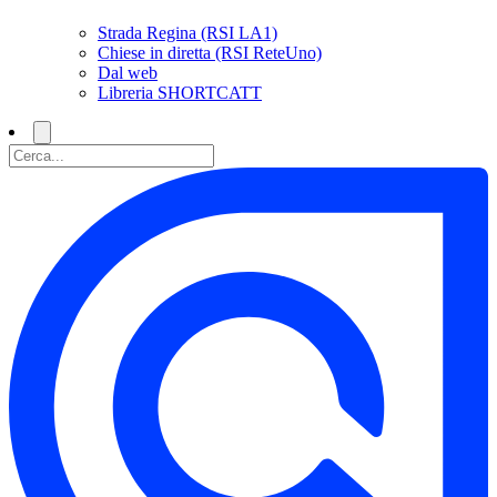
Strada Regina (RSI LA1)
Chiese in diretta (RSI ReteUno)
Dal web
Libreria SHORTCATT