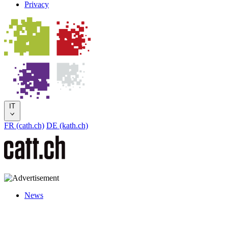
Privacy
IT
FR (cath.ch)
DE (kath.ch)
News