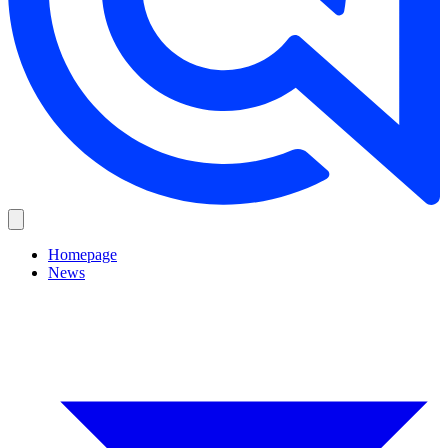
Homepage
News