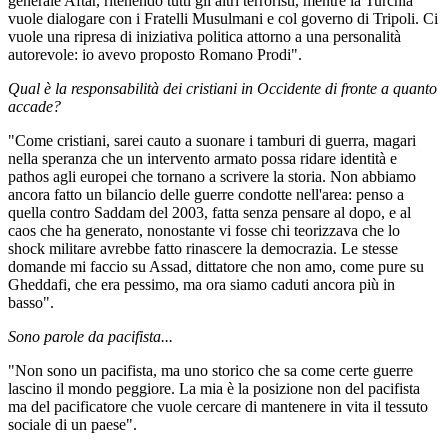
generale Aftar, ritenendo tutti gli altri terroristi, mentre la Turchia
vuole dialogare con i Fratelli Musulmani e col governo di Tripoli. Ci
vuole una ripresa di iniziativa politica attorno a una personalità
autorevole: io avevo proposto Romano Prodi".
Qual è la responsabilità dei cristiani in Occidente di fronte a quanto
accade?
"Come cristiani, sarei cauto a suonare i tamburi di guerra, magari
nella speranza che un intervento armato possa ridare identità e
pathos agli europei che tornano a scrivere la storia. Non abbiamo
ancora fatto un bilancio delle guerre condotte nell'area: penso a
quella contro Saddam del 2003, fatta senza pensare al dopo, e al
caos che ha generato, nonostante vi fosse chi teorizzava che lo
shock militare avrebbe fatto rinascere la democrazia. Le stesse
domande mi faccio su Assad, dittatore che non amo, come pure su
Gheddafi, che era pessimo, ma ora siamo caduti ancora più in
basso".
Sono parole da pacifista...
"Non sono un pacifista, ma uno storico che sa come certe guerre
lascino il mondo peggiore. La mia è la posizione non del pacifista
ma del pacificatore che vuole cercare di mantenere in vita il tessuto
sociale di un paese".