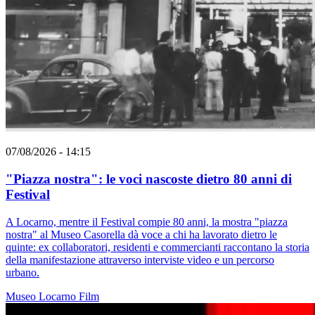
07/08/2026 - 14:15
"Piazza nostra": le voci nascoste dietro 80 anni di
Festival
A Locarno, mentre il Festival compie 80 anni, la mostra "piazza
nostra" al Museo Casorella dà voce a chi ha lavorato dietro le
quinte: ex collaboratori, residenti e commercianti raccontano la storia
della manifestazione attraverso interviste video e un percorso
urbano.
Museo
Locarno
Film