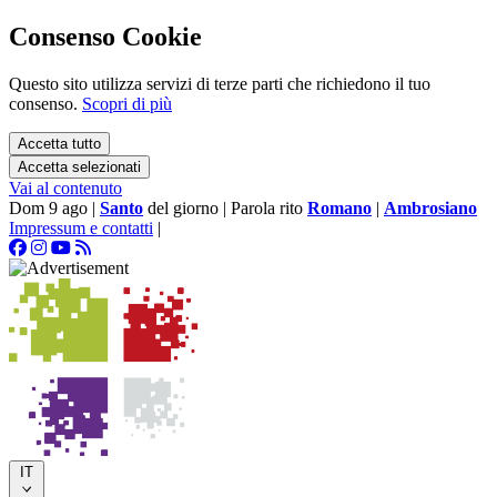
Consenso Cookie
Questo sito utilizza servizi di terze parti che richiedono il tuo
consenso.
Scopri di più
Accetta tutto
Accetta selezionati
Vai al contenuto
Dom 9 ago
|
Santo
del giorno
|
Parola rito
Romano
|
Ambrosiano
Impressum e contatti
|
IT