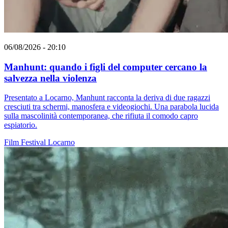
06/08/2026 - 20:10
Manhunt: quando i figli del computer cercano la
salvezza nella violenza
Presentato a Locarno, Manhunt racconta la deriva di due ragazzi
cresciuti tra schermi, manosfera e videogiochi. Una parabola lucida
sulla mascolinità contemporanea, che rifiuta il comodo capro
espiatorio.
Film
Festival
Locarno