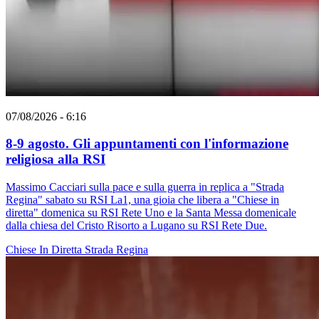
07/08/2026 - 6:16
8-9 agosto. Gli appuntamenti con l'informazione
religiosa alla RSI
Massimo Cacciari sulla pace e sulla guerra in replica a "Strada
Regina" sabato su RSI La1, una gioia che libera a "Chiese in
diretta" domenica su RSI Rete Uno e la Santa Messa domenicale
dalla chiesa del Cristo Risorto a Lugano su RSI Rete Due.
Chiese In Diretta
Strada Regina