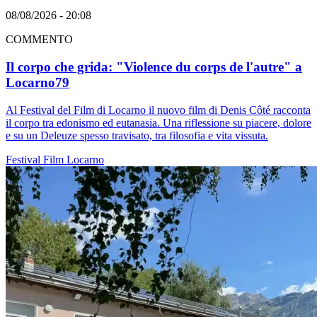
08/08/2026 - 20:08
COMMENTO
Il corpo che grida: "Violence du corps de l'autre" a
Locarno79
Al Festival del Film di Locarno il nuovo film di Denis Côté racconta
il corpo tra edonismo ed eutanasia. Una riflessione su piacere, dolore
e su un Deleuze spesso travisato, tra filosofia e vita vissuta.
Festival
Film
Locarno