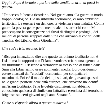
Oggi il Papa è tornato a parlare della vendita di armi ai paesi in
guerra.
"Francesco fa bene a ricordarlo. Noi guardiamo alla guerra in modo
troppo ideologico. C'è un substrato economico, ci sono ambizioni
territoriali. La guerra è un demone, la violenza è una malattia. Con la
guerra la povera gente perde mentre alcuni si arricchiscono. Mi
preoccupano le conseguenze dei flussi di rifugiati e profughi, dei
milioni di persone scappate dalla Siria che arrivano ai confini della
Turchia, del Libano, della Giordania".
Che cos'è l'Isis, secondo lei?
"Bisogna innanzitutto dire che questo terrorismo totalitario non è
l'islam ma ha rapporti con l'islam e vuole esercitare una egemonia
sui musulmani. Riescono a diffondere lo stesso tipo di filmati dalla
Siria alla Libia, sanno usare abilmente i media. Loro desiderano
essere attaccati dai "crociati" occidentali, per compattare i
musulmani. Poi c'è il mondo dei lupi solitari, dei giovani spaesati
nelle grandi periferie delle città europee, che ritrovano un'identità
nell'islam totalitario. Fatte le debite distinzioni, noi abbiamo
conosciuto qualcosa di simile con l'attrattiva esercitata dal terrorismo
brigatista sui certi giovani negli anni Settanta".
Come si risponde allora a questa minaccia?