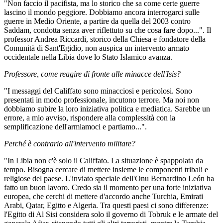
"Non faccio il pacifista, ma lo storico che sa come certe guerre
lascino il mondo peggiore. Dobbiamo ancora interrogarci sulle
guerre in Medio Oriente, a partire da quella del 2003 contro
Saddam, condotta senza aver riflettuto su che cosa fare dopo...". Il
professor Andrea Riccardi, storico della Chiesa e fondatore della
Comunità di Sant'Egidio, non auspica un intervento armato
occidentale nella Libia dove lo Stato Islamico avanza.
Professore, come reagire di fronte alle minacce dell'Isis?
"I messaggi del Califfato sono minacciosi e pericolosi. Sono
presentati in modo professionale, incutono terrore. Ma noi non
dobbiamo subire la loro iniziativa politica e mediatica. Sarebbe un
errore, a mio avviso, rispondere alla complessità con la
semplificazione dell'armiamoci e partiamo...".
Perché è contrario all'intervento militare?
"In Libia non c'è solo il Califfato. La situazione è spappolata da
tempo. Bisogna cercare di mettere insieme le componenti tribali e
religiose del paese. L'inviato speciale dell'Onu Bernardino León ha
fatto un buon lavoro. Credo sia il momento per una forte iniziativa
europea, che cerchi di mettere d'accordo anche Turchia, Emirati
Arabi, Qatar, Egitto e Algeria. Tra questi paesi ci sono differenze:
l'Egitto di Al Sisi considera solo il governo di Tobruk e le armate del