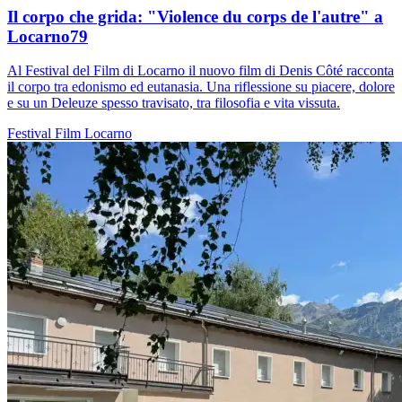
Il corpo che grida: "Violence du corps de l'autre" a
Locarno79
Al Festival del Film di Locarno il nuovo film di Denis Côté racconta
il corpo tra edonismo ed eutanasia. Una riflessione su piacere, dolore
e su un Deleuze spesso travisato, tra filosofia e vita vissuta.
Festival
Film
Locarno