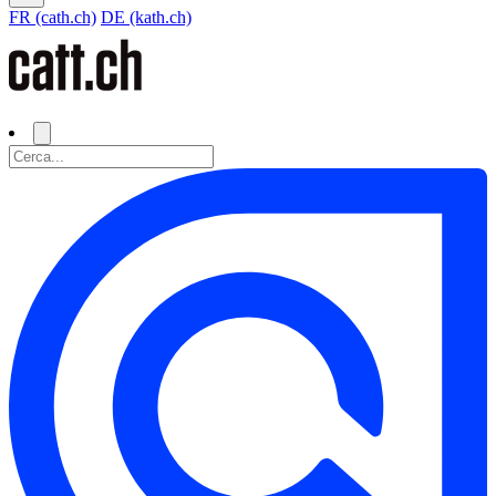
FR (cath.ch)
DE (kath.ch)