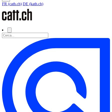
FR (cath.ch)
DE (kath.ch)