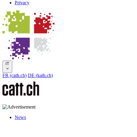
Privacy
IT
FR (cath.ch)
DE (kath.ch)
News