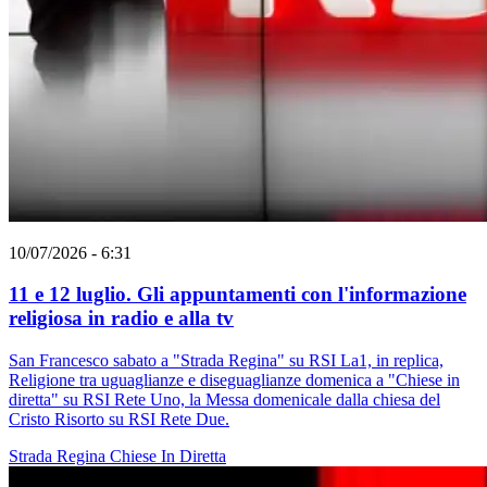
10/07/2026 - 6:31
11 e 12 luglio. Gli appuntamenti con l'informazione
religiosa in radio e alla tv
San Francesco sabato a "Strada Regina" su RSI La1, in replica,
Religione tra uguaglianze e diseguaglianze domenica a "Chiese in
diretta" su RSI Rete Uno, la Messa domenicale dalla chiesa del
Cristo Risorto su RSI Rete Due.
Strada Regina
Chiese In Diretta