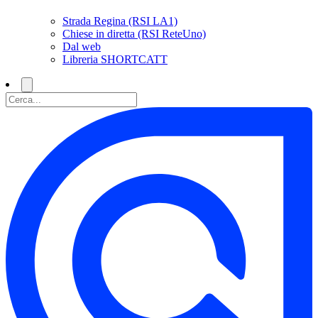
Strada Regina (RSI LA1)
Chiese in diretta (RSI ReteUno)
Dal web
Libreria SHORTCATT