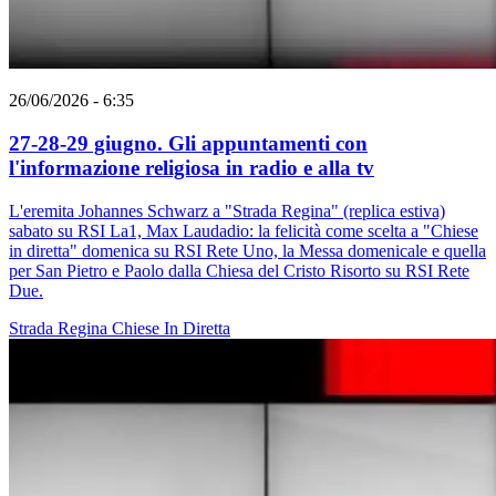
26/06/2026 - 6:35
27-28-29 giugno. Gli appuntamenti con
l'informazione religiosa in radio e alla tv
L'eremita Johannes Schwarz a "Strada Regina" (replica estiva)
sabato su RSI La1, Max Laudadio: la felicità come scelta a "Chiese
in diretta" domenica su RSI Rete Uno, la Messa domenicale e quella
per San Pietro e Paolo dalla Chiesa del Cristo Risorto su RSI Rete
Due.
Strada Regina
Chiese In Diretta