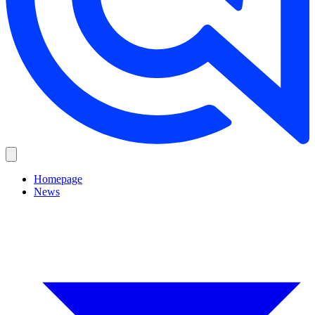
Homepage
News