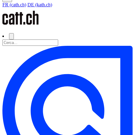
FR (cath.ch)
DE (kath.ch)