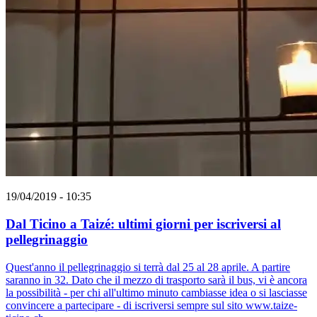
19/04/2019 - 10:35
Dal Ticino a Taizé: ultimi giorni per iscriversi al
pellegrinaggio
Quest'anno il pellegrinaggio si terrà dal 25 al 28 aprile. A partire
saranno in 32. Dato che il mezzo di trasporto sarà il bus, vi è ancora
la possibilità - per chi all'ultimo minuto cambiasse idea o si lasciasse
convincere a partecipare - di iscriversi sempre sul sito www.taize-