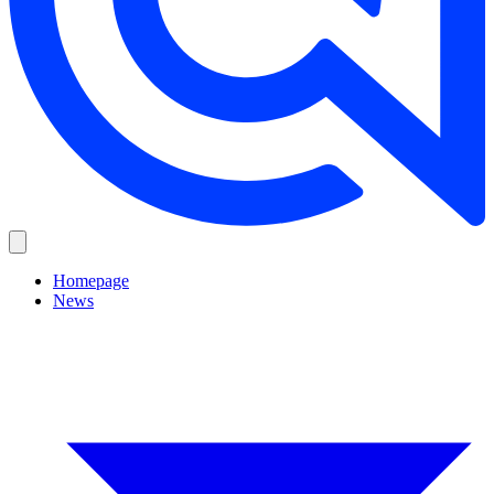
Homepage
News