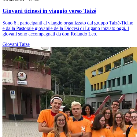
Giovani ticinesi in viaggio verso Taizé
Sono 6 i partecipanti al viaggio organizzato dal gruppo Taizé-Ticino
e dalla Pastorale giovanile della Diocesi di Lugano iniziato oggi. I
giovani sono accompagnati da don Rolando Leo.
Giovani
Taize