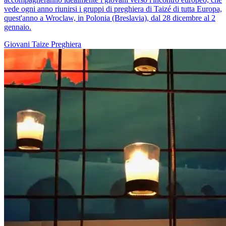
vede ogni anno riunirsi i gruppi di preghiera di Taizé di tutta Europa,
quest'anno a Wroclaw, in Polonia (Breslavia), dal 28 dicembre al 2
gennaio.
Giovani
Taize
Preghiera