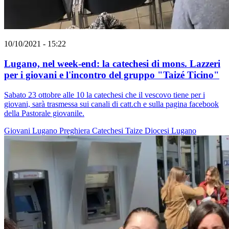
10/10/2021 - 15:22
Lugano, nel week-end: la catechesi di mons. Lazzeri
per i giovani e l'incontro del gruppo "Taizé Ticino"
Sabato 23 ottobre alle 10 la catechesi che il vescovo tiene per i
giovani, sarà trasmessa sui canali di catt.ch e sulla pagina facebook
della Pastorale giovanile.
Giovani
Lugano
Preghiera
Catechesi
Taize
Diocesi Lugano