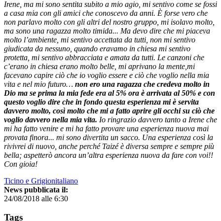
Irene, ma mi sono sentita subito a mio agio, mi sentivo come se fossi
a casa mia con gli amici che conoscevo da anni. È forse vero che
non parlavo molto con gli altri del nostro gruppo, mi isolavo molto,
ma sono una ragazza molto timida... Ma devo dire che mi piaceva
molto l’ambiente, mi sentivo accettata da tutti, non mi sentivo
giudicata da nessuno, quando eravamo in chiesa mi sentivo
protetta, mi sentivo abbracciata e amata da tutti. Le canzoni che
c’erano in chiesa erano molto belle, mi aprivano la mente,mi
facevano capire ciò che io voglio essere e ciò che voglio nella mia
vita e nel mio futuro…
non ero una ragazza che credeva molto in
Dio ma se prima la mia fede era al 5% ora è arrivata al 50% e con
questo voglio dire che in fondo questa esperienza mi è servita
davvero molto, così molto che mi a fatto aprire gli occhi su ciò che
voglio davvero nella mia vita.
Io ringrazio davvero tanto a Irene che
mi ha fatto venire e mi ha fatto provare una esperienza nuova mai
provata finora... mi sono divertita un sacco. Una esperienza così la
rivivrei di nuovo, anche perché Taizé è diversa sempre e sempre più
bella; aspetterò ancora un’altra esperienza nuova da fare con voi!!
Con gioia!
Ticino e Grigionitaliano
News pubblicata il:
24/08/2018 alle 6:30
Tags