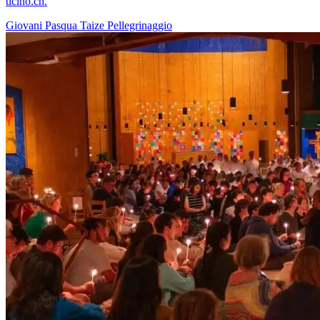
ticino.ch.
Giovani
Pasqua
Taize
Pellegrinaggio