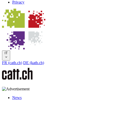
Privacy
IT
FR (cath.ch)
DE (kath.ch)
News