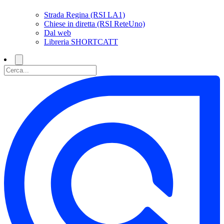
Strada Regina (RSI LA1)
Chiese in diretta (RSI ReteUno)
Dal web
Libreria SHORTCATT