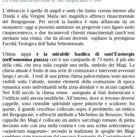
La volta interna decorata di San Simpliciano © free
L’abbraccio è quello di angeli e santi che fanno corona intorno alla
Trinità e alla Vergine Maria nel magnifico affresco rinascimentale
del Bergognone. Per secoli la basilica è stata affiancata da un
monastero: oggi si possono ammirare un pregevole coro ligneo tardo
cinquecentesco, e due incantevoli chiostri rinascimentali (anch’essi
meritano una visita), che da alcuni decenni ospitano la prestigiosa
Facoltà Teologica dell’Italia Settentrionale.
Ultima tappa
è la mirabile basilica di sant’Eustorgio
(nell’omonima piazza)
con il suo campanile di 73 metri, il più alto
della città, che reca sulla cuspide una stella, simbolo dei Magi. La
chiesa attuale è frutto di una serie di costruzioni e interventi avvenuti
lungo i secoli. I resti di una prima chiesa paleocristiana sono ancora
visibili sotto l’abside, mentre elementi della costruzione di epoca
romanica sono individuabili nella zona absidale e in alcuni capitelli.
Nel XIII secolo la chiesa venne assegnata ai frati domenicani e
l’edificio subì ancora modifiche. All’interno, dove si trovano diverse
cappelle, sono custodite splendide opere pittoriche e scultoree: fra
queste, il grande crocifisso collocato sopra il presbiterio, un trittico
del Bergognone, e affreschi attribuiti a Michelino da Besozzo. Nella
cappella dei Magi è collocato un antico sarcofago romano di pietra
decorato solo con una stella cometa e con una scritta settecentesca:
«sepulcrum magorum»: secondo la tradizione le spoglie dei Magi
sarebbero state trasportate dal vescovo Eustorgio da Costantinopoli a