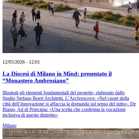
12/05/2026 - 12:01
La Diocesi di Milano in Mind: presentato il
“Monastero Ambrosiano”
Illustrati gli elementi fondamentali del progetto, elaborato dallo
Studio Stefano Boeri Architetti. L’Arcivescovo: «Nel cuore della
città dell’innovazione si affaccia la domanda sul senso del tutto». De
Biasio, Ad di Principia: «Una scelta che conferma la vocazione
inclusiva di questo distretto»
Milano