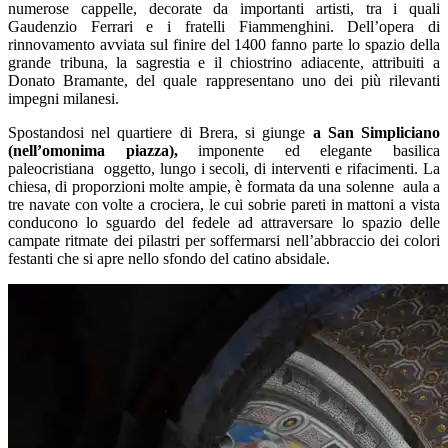
numerose cappelle, decorate da importanti artisti, tra i quali
Gaudenzio Ferrari e i fratelli Fiammenghini. Dell’opera di
rinnovamento avviata sul finire del 1400 fanno parte lo spazio della
grande tribuna, la sagrestia e il chiostrino adiacente, attribuiti a
Donato Bramante, del quale rappresentano uno dei più rilevanti
impegni milanesi.
Spostandosi nel quartiere di Brera, si giunge
a San Simpliciano
(nell’omonima piazza),
imponente ed elegante basilica
paleocristiana oggetto, lungo i secoli, di interventi e rifacimenti. La
chiesa, di proporzioni molte ampie, è formata da una solenne aula a
tre navate con volte a crociera, le cui sobrie pareti in mattoni a vista
conducono lo sguardo del fedele ad attraversare lo spazio delle
campate ritmate dei pilastri per soffermarsi nell’abbraccio dei colori
festanti che si apre nello sfondo del catino absidale.