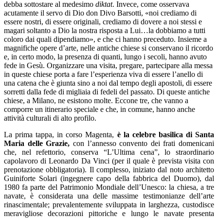
debba sottostare al medesimo
diktat
. Invece, come osservava
acutamente il servo di Dio don Divo Barsotti, «noi crediamo di
essere nostri, di essere originali, crediamo di dovere a noi stessi e
magari soltanto a Dio la nostra risposta a Lui…la dobbiamo a tutti
coloro dai quali dipendiamo», e che ci hanno preceduto. Insieme a
magnifiche opere d’arte, nelle antiche chiese si conservano il ricordo
e, in certo modo, la presenza di quanti, lungo i secoli, hanno avuto
fede in Gesù. Organizzare una visita, pregare, partecipare alla messa
in queste chiese porta a fare l’esperienza viva di essere l’anello di
una catena che è giunta sino a noi dal tempo degli apostoli, di essere
sorretti dalla fede di migliaia di fedeli del passato. Di queste antiche
chiese, a Milano, ne esistono molte. Eccone tre, che vanno a
comporre un itinerario speciale e che, in comune, hanno anche
attività culturali di alto profilo.
La prima tappa, in corso Magenta,
è la celebre basilica di Santa
Maria delle Grazie,
con l’annesso convento dei frati domenicani
che, nel refettorio, conserva “L’Ultima cena”, lo straordinario
capolavoro di Leonardo Da Vinci (per il quale è prevista visita con
prenotazione obbligatoria). Il complesso, iniziato dal noto architetto
Guiniforte Solari (ingegnere capo della fabbrica del Duomo), dal
1980 fa parte del Patrimonio Mondiale dell’Unesco: la chiesa, a tre
navate, è considerata una delle massime testimonianze dell’arte
rinascimentale; prevalentemente sviluppata in larghezza, custodisce
meravigliose decorazioni pittoriche e lungo le navate presenta