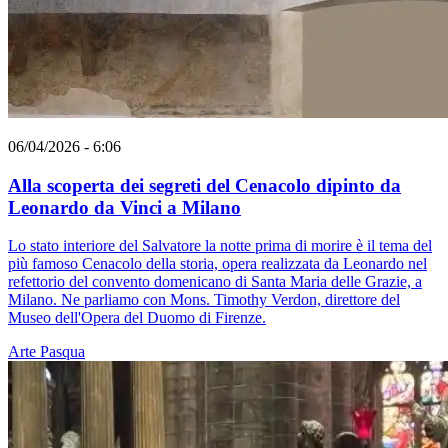
06/04/2026 - 6:06
Alla scoperta dei segreti del Cenacolo dipinto da
Leonardo da Vinci a Milano
Lo stato interiore del Salvatore la notte prima di morire è il tema del
più famoso Cenacolo della storia, opera realizzata da Leonardo nel
refettorio del convento domenicano di Santa Maria delle Grazie, a
Milano. Ne parliamo con Mons. Timothy Verdon, direttore del
Museo dell'Opera del Duomo di Firenze.
Arte
Pasqua