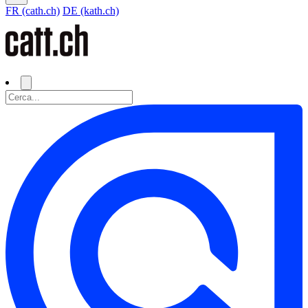
FR (cath.ch)
DE (kath.ch)