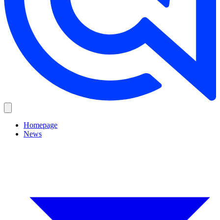
Homepage
News