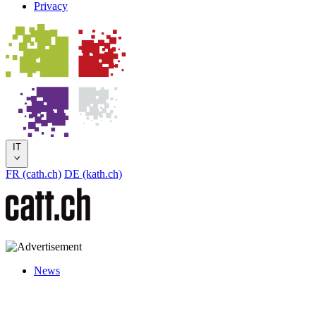
Privacy
IT
FR (cath.ch)
DE (kath.ch)
News