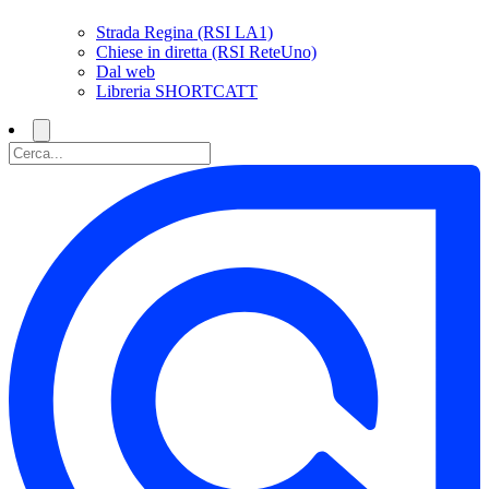
Strada Regina (RSI LA1)
Chiese in diretta (RSI ReteUno)
Dal web
Libreria SHORTCATT