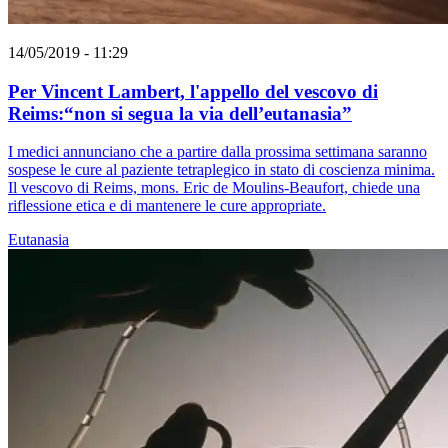
14/05/2019 - 11:29
Per Vincent Lambert, l'appello del vescovo di
Reims:“non si segua la via dell’eutanasia”
I medici annunciano che a partire dalla prossima settimana saranno
sospese le cure al paziente tetraplegico in stato di coscienza minima.
Il vescovo di Reims, mons. Eric de Moulins-Beaufort, chiede una
riflessione etica e di mantenere le cure appropriate.
Eutanasia