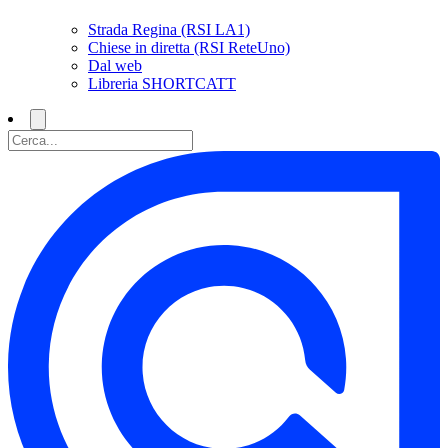
Strada Regina (RSI LA1)
Chiese in diretta (RSI ReteUno)
Dal web
Libreria SHORTCATT