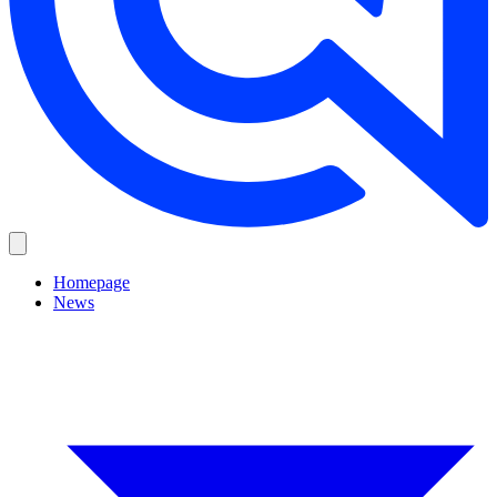
Homepage
News