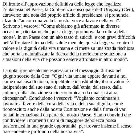
Di fronte all’approvazione definitiva della legge che legalizza
l’eutanasia nel Paese, la Conferenza episcopale dell’Uruguay (Ceu),
attraverso una nota del proprio ufficio di presidenza, si pronuncia,
alzando “ancora una volta la nostra voce a favore della vita”.
Scrivono i vescovi: “Come abbiamo già affermato in diverse
occasioni, riteniamo che questa legge promuova la ‘cultura della
morte’. In un Paese con un alto tasso di suicidi, e con gravi difficoltà
nell’affrontare il tema della salute mentale, questa legge va contro il
valore e la dignità della vita umana e ci mette su una strada rischiosa
che porta a naturalizzare la ricerca della morte come soluzione a
situazioni della vita che possono essere affrontate in altro modo”.
La nota riprende alcune espressioni del messaggio diffuso nel
giugno scorso dalla Ceu: “Ogni vita umana appare davanti a noi
come qualcosa di unico, irripetibile e insostituibile, il suo valore è
indipendente dal suo stato di salute, dall’etnia, dal sesso, dalla
cultura, dalla situazione socioeconomica o da qualsiasi altra
circostanza”. Concludono i vescovi: “Vogliamo continuare a
lavorare a favore della cura della vita e della sua dignità, come
riconosciuto anche dalla nostra Costituzione e dalla firma di vari
trattati internazionali da parte del nostro Paese. Siamo convinti che
condividere i momenti umani di maggiore debolezza possa
trasformarsi in una grande opportunità, per trovare insieme il senso
trascendente e profondo della nostra vita”.