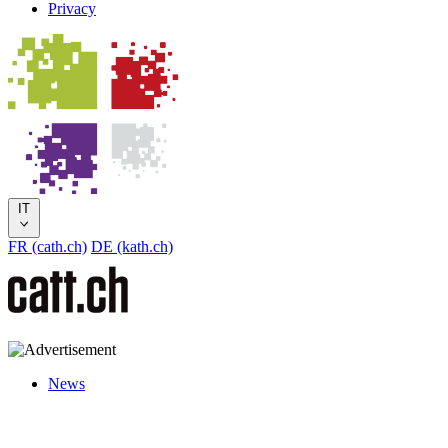
Privacy
IT
FR (cath.ch)
DE (kath.ch)
News