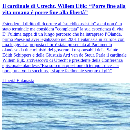
Il cardinale di Utrecht, Willem Eijk: “Porre fine alla
vita umana è porre fine alla libertà”
Estendere il diritto di ricorrere al "suicidio assistito" a chi non è in
stato terminale ma considera "completata" la sua esperienza di vita.
E’ l’ultima tappa di un lungo percorso che ha intrapreso l’Olanda,
primo Paese ad aver legalizzato nel 2001 l’eutanasia in Europa con
una legge. La proposta choc è stata presentata al Parlamento
olandese da due ministri del governo, i responsabili della Salute
Edith Schippers e della Giustizia Ard van de Steur. Parla il cardinale
Willem Eijk, arcivescovo di Utrecht e presidente della Conferenza
episcopale olandese.“Era solo una questione di tempo - dice - la
porta, una volta socchiusa, si apre facilmente sempre di più”
Libertà
Eutanasia