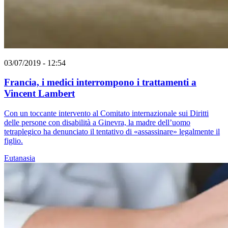
03/07/2019 - 12:54
Francia, i medici interrompono i trattamenti a
Vincent Lambert
Con un toccante intervento al Comitato internazionale sui Diritti
delle persone con disabilità a Ginevra, la madre dell’uomo
tetraplegico ha denunciato il tentativo di «assassinare» legalmente il
figlio.
Eutanasia