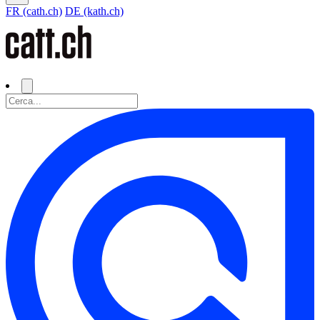
FR (cath.ch)
DE (kath.ch)