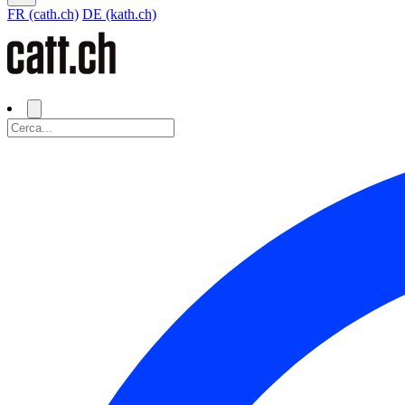
FR (cath.ch)
DE (kath.ch)