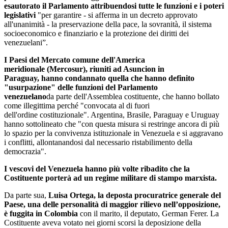
esautorato il Parlamento attribuendosi tutte le funzioni e i poteri
legislativi
"per garantire - si afferma in un decreto approvato
all'unanimità - la preservazione della pace, la sovranità, il sistema
socioeconomico e finanziario e la protezione dei diritti dei
venezuelani”.
I Paesi del Mercato comune dell'America
meridionale (Mercosur), riuniti ad Asuncion in
Paraguay, hanno condannato quella che hanno definito
"usurpazione" delle funzioni del Parlamento
venezuelano
da parte dell'Assemblea costituente, che hanno bollato
come illegittima perché "convocata al di fuori
dell'ordine costituzionale". Argentina, Brasile, Paraguay e Uruguay
hanno sottolineato che "con questa misura si restringe ancora di più
lo spazio per la convivenza istituzionale in Venezuela e si aggravano
i conflitti, allontanandosi dal necessario ristabilimento della
democrazia".
I vescovi del Venezuela hanno più volte ribadito che la
Costituente porterà ad un regime militare di stampo marxista.
Da parte sua,
Luisa Ortega, la deposta procuratrice generale del
Paese, una delle personalità di maggior rilievo nell’opposizione,
è fuggita in Colombia
con il marito, il deputato, German Ferer. La
Costituente aveva votato nei giorni scorsi la deposizione della