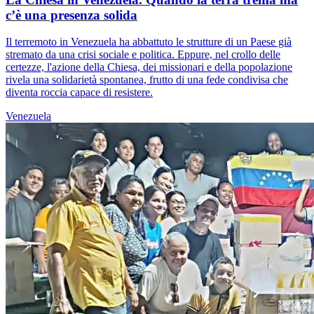
c’è una presenza solida
Il terremoto in Venezuela ha abbattuto le strutture di un Paese già
stremato da una crisi sociale e politica. Eppure, nel crollo delle
certezze, l'azione della Chiesa, dei missionari e della popolazione
rivela una solidarietà spontanea, frutto di una fede condivisa che
diventa roccia capace di resistere.
Venezuela