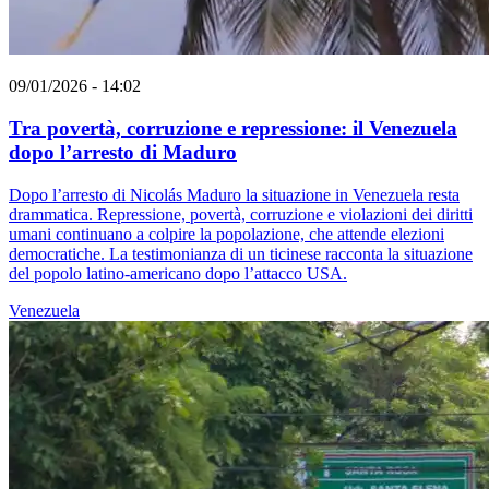
09/01/2026 - 14:02
Tra povertà, corruzione e repressione: il Venezuela
dopo l’arresto di Maduro
Dopo l’arresto di Nicolás Maduro la situazione in Venezuela resta
drammatica. Repressione, povertà, corruzione e violazioni dei diritti
umani continuano a colpire la popolazione, che attende elezioni
democratiche. La testimonianza di un ticinese racconta la situazione
del popolo latino-americano dopo l’attacco USA.
Venezuela