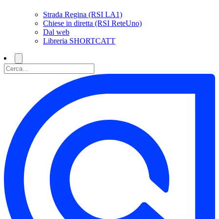
Strada Regina (RSI LA1)
Chiese in diretta (RSI ReteUno)
Dal web
Libreria SHORTCATT