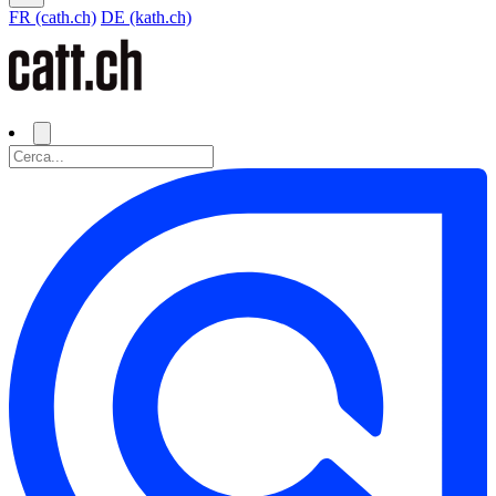
FR (cath.ch)
DE (kath.ch)