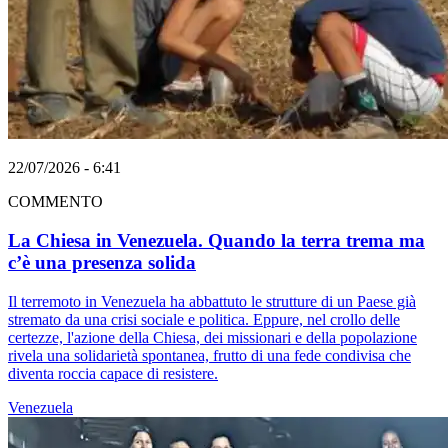
22/07/2026 - 6:41
COMMENTO
La Chiesa in Venezuela. Quando la terra trema ma
c’è una presenza solida
Il terremoto in Venezuela ha abbattuto le strutture di un Paese già
stremato da una crisi sociale e politica. Eppure, nel crollo delle
certezze, l'azione della Chiesa, dei missionari e della popolazione
rivela una solidarietà spontanea, frutto di una fede condivisa che
diventa roccia capace di resistere.
Venezuela