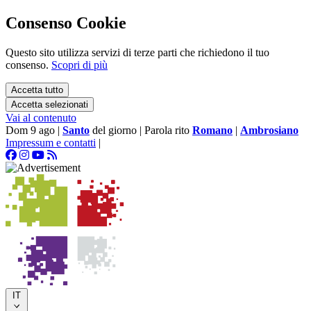
Consenso Cookie
Questo sito utilizza servizi di terze parti che richiedono il tuo
consenso.
Scopri di più
Accetta tutto
Accetta selezionati
Vai al contenuto
Dom 9 ago
|
Santo
del giorno
|
Parola rito
Romano
|
Ambrosiano
Impressum e contatti
|
IT