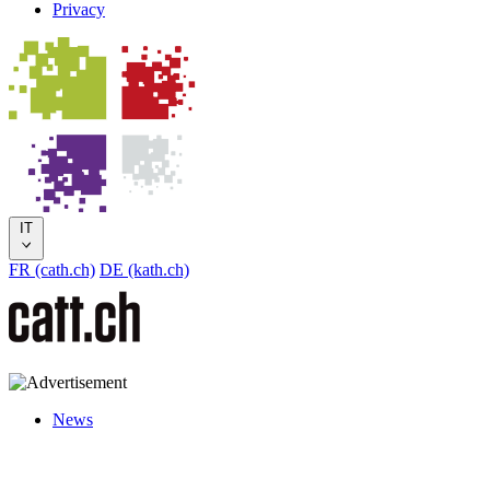
Privacy
IT
FR (cath.ch)
DE (kath.ch)
News