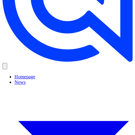
Homepage
News