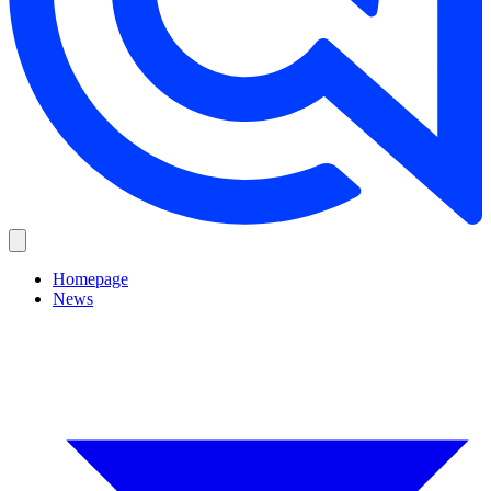
Homepage
News