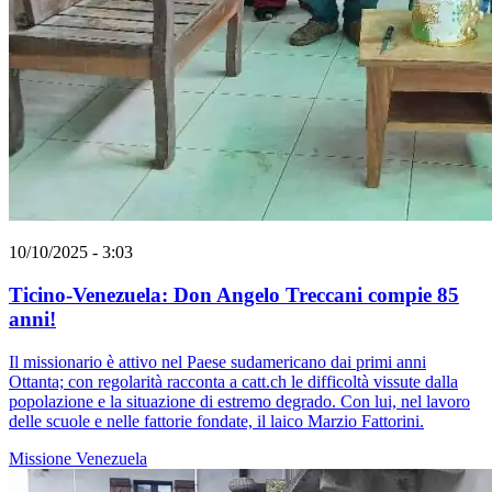
10/10/2025 - 3:03
Ticino-Venezuela: Don Angelo Treccani compie 85
anni!
Il missionario è attivo nel Paese sudamericano dai primi anni
Ottanta; con regolarità racconta a catt.ch le difficoltà vissute dalla
popolazione e la situazione di estremo degrado. Con lui, nel lavoro
delle scuole e nelle fattorie fondate, il laico Marzio Fattorini.
Missione
Venezuela