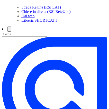
Strada Regina (RSI LA1)
Chiese in diretta (RSI ReteUno)
Dal web
Libreria SHORTCATT