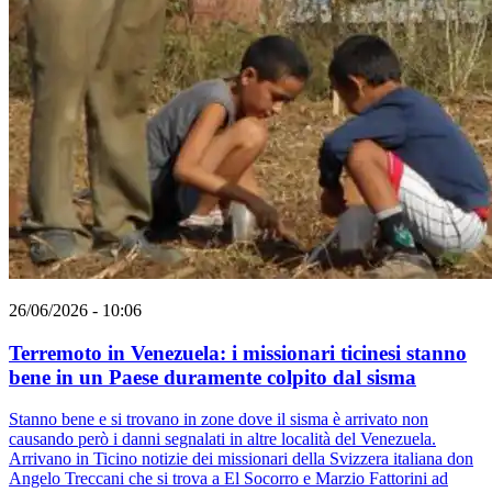
26/06/2026 - 10:06
Terremoto in Venezuela: i missionari ticinesi stanno
bene in un Paese duramente colpito dal sisma
Stanno bene e si trovano in zone dove il sisma è arrivato non
causando però i danni segnalati in altre località del Venezuela.
Arrivano in Ticino notizie dei missionari della Svizzera italiana don
Angelo Treccani che si trova a El Socorro e Marzio Fattorini ad