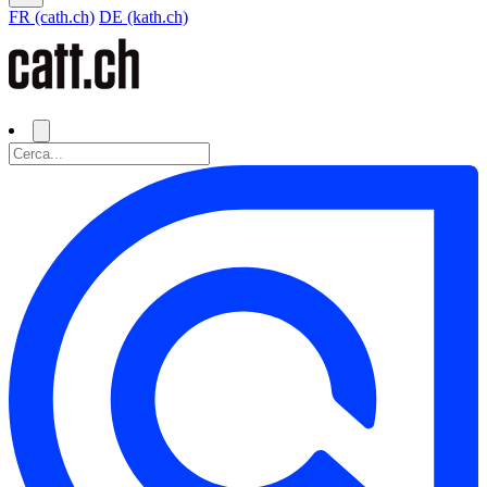
FR (cath.ch)
DE (kath.ch)