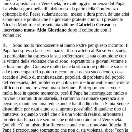
nunzio apostolico in Venezuela, ricevuto oggi in udienza dal Papa.
La visita segue quella di inizio mese da parte della Conferenza
episcopale del Paese sudamericano, messo a dura prova da una crisi
economica e politica che ha generato proteste contro il presidente
Nicolas Maduro e oltre settanta vittime.
Gabriella Ceraso
ha
intervistato
mons. Aldo Giordano
dopo il colloquio con il
Pontefice:
R. – Sono molto riconoscente al Santo Padre per questo incontro. Il
Papa ha espresso la sua vicinanza, il suo affetto al Paese Venezuela,
in particolare ha espresso la sua sofferenza e la sua comunione con
le vittime delle violenze che ci sono, soprattutto le giovani vittime e
le loro famiglie. Conosce molto bene la situazione politica e sociale
ed è preoccupato.Ho potuto raccontare cosa sta succedendo, cosa
accade a livello di manifestazioni popolari, di problemi del popolo
del Venezuela, del problema del cibo, dei medicamenti e anche delle
difficoltà di andare verso una soluzione . Purtroppo non si vede
molta luce in questo momento, però il Papa ha incoraggiato molto a
trovare cammini di solidarietà, il cammino di donare speranza alle
persone, mantenere una fede e anche ha ribadito che la Santa Sede è
disponibile per ogni aiuto se si aprono possibilità di qualche tipo di
trattativa, o quando vedrà che c’è una volontà reale di affrontare i
problemi.Il Papa dice sempre che dobbiamo aiutare il Venezuela.
Quindi, c’è un misto di sofferenza e anche una rinnovata fiducia. Il
Papa è preoccupato soprattutto che non ci sia violenza, dice: "con la