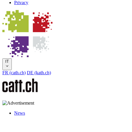
Privacy
IT
FR (cath.ch)
DE (kath.ch)
News