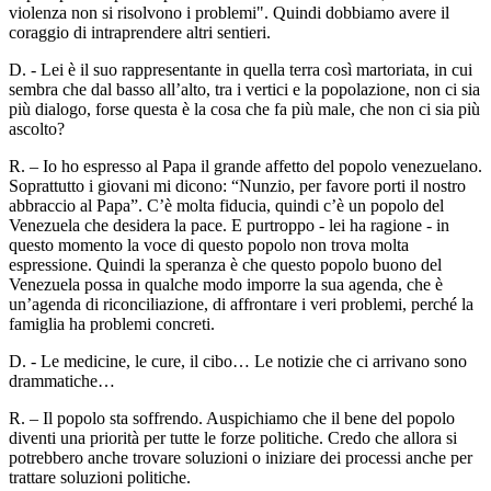
violenza non si risolvono i problemi". Quindi dobbiamo avere il
coraggio di intraprendere altri sentieri.
D. - Lei è il suo rappresentante in quella terra così martoriata, in cui
sembra che dal basso all’alto, tra i vertici e la popolazione, non ci sia
più dialogo, forse questa è la cosa che fa più male, che non ci sia più
ascolto?
R. – Io ho espresso al Papa il grande affetto del popolo venezuelano.
Soprattutto i giovani mi dicono: “Nunzio, per favore porti il nostro
abbraccio al Papa”. C’è molta fiducia, quindi c’è un popolo del
Venezuela che desidera la pace. E purtroppo - lei ha ragione - in
questo momento la voce di questo popolo non trova molta
espressione. Quindi la speranza è che questo popolo buono del
Venezuela possa in qualche modo imporre la sua agenda, che è
un’agenda di riconciliazione, di affrontare i veri problemi, perché la
famiglia ha problemi concreti.
D. - Le medicine, le cure, il cibo… Le notizie che ci arrivano sono
drammatiche…
R. – Il popolo sta soffrendo. Auspichiamo che il bene del popolo
diventi una priorità per tutte le forze politiche. Credo che allora si
potrebbero anche trovare soluzioni o iniziare dei processi anche per
trattare soluzioni politiche.