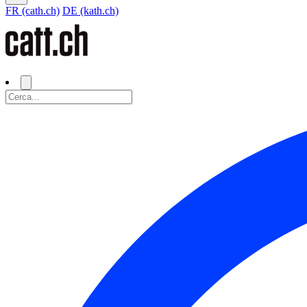
FR (cath.ch)
DE (kath.ch)