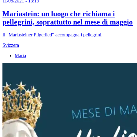
11/05/2021 - 13:19
Mariastein: un luogo che richiama i
pellegrini, soprattutto nel mese di maggio
Il "Mariasteiner Pilgerlied" accompagna i pellegrini.
Svizzera
Maria