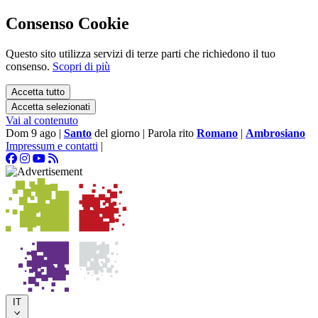
Consenso Cookie
Questo sito utilizza servizi di terze parti che richiedono il tuo
consenso.
Scopri di più
Accetta tutto
Accetta selezionati
Vai al contenuto
Dom 9 ago
|
Santo
del giorno
|
Parola rito
Romano
|
Ambrosiano
Impressum e contatti
|
IT