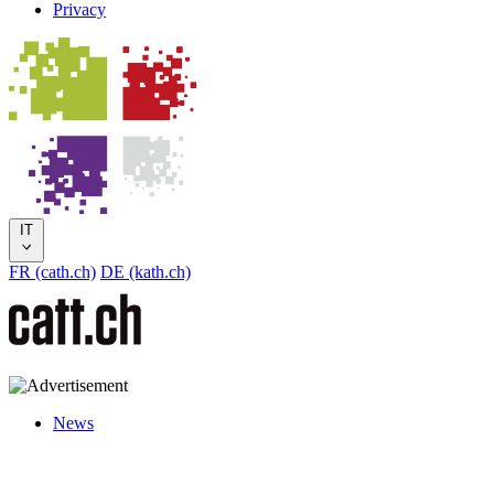
Privacy
IT
FR (cath.ch)
DE (kath.ch)
News