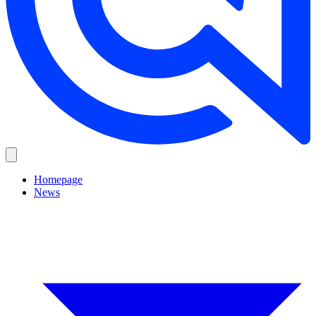
Homepage
News