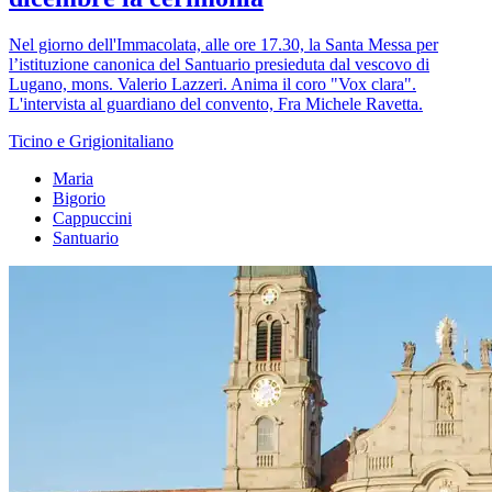
Nel giorno dell'Immacolata, alle ore 17.30, la Santa Messa per
l’istituzione canonica del Santuario presieduta dal vescovo di
Lugano, mons. Valerio Lazzeri. Anima il coro "Vox clara".
L'intervista al guardiano del convento, Fra Michele Ravetta.
Ticino e Grigionitaliano
Maria
Bigorio
Cappuccini
Santuario