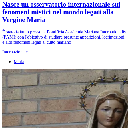
Nasce un osservatorio internazionale sui
fenomeni mistici nel mondo legati alla
Vergine Maria
È stato istituito presso la Pontificia Academia Mariana Internationalis
(PAMI) con l'obiettivo di studiare presunte apparizioni, lacrimazioni
e altri fenomeni legati al culto mariano
Internazionale
Maria