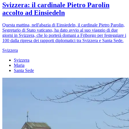
Svizzera: il cardinale Pietro Parolin
accolto ad Einsiedeln
Questa mattina, nell'abazia di Einsiedeln, il cardinale Pietro Parolin,
Segretario di Stato vaticano, ha dato avvio al suo viaggio di due
giorni in Svizzera, che lo porterà domani a Friborgo per festeggiare i
100 dalla ripresa dei rapporti diplomatici tra Svizzera e Santa Sede.
Svizzera
Svizzera
Maria
Santa Sede