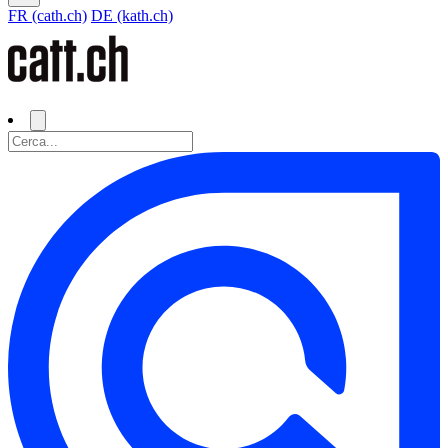
FR (cath.ch)
DE (kath.ch)