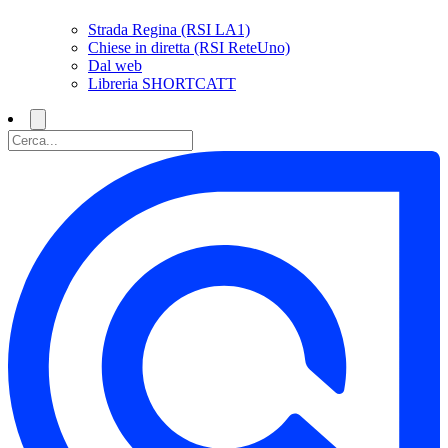
Strada Regina (RSI LA1)
Chiese in diretta (RSI ReteUno)
Dal web
Libreria SHORTCATT