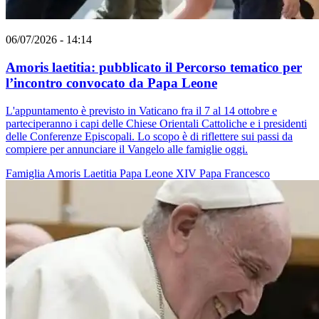
06/07/2026 - 14:14
Amoris laetitia: pubblicato il Percorso tematico per
l’incontro convocato da Papa Leone
L'appuntamento è previsto in Vaticano fra il 7 al 14 ottobre e
parteciperanno i capi delle Chiese Orientali Cattoliche e i presidenti
delle Conferenze Episcopali. Lo scopo è di riflettere sui passi da
compiere per annunciare il Vangelo alle famiglie oggi.
Famiglia
Amoris Laetitia
Papa Leone XIV
Papa Francesco