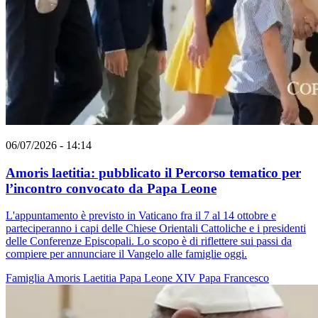
06/07/2026 - 14:14
Amoris laetitia: pubblicato il Percorso tematico per
l’incontro convocato da Papa Leone
L'appuntamento è previsto in Vaticano fra il 7 al 14 ottobre e
parteciperanno i capi delle Chiese Orientali Cattoliche e i presidenti
delle Conferenze Episcopali. Lo scopo è di riflettere sui passi da
compiere per annunciare il Vangelo alle famiglie oggi.
Famiglia
Amoris Laetitia
Papa Leone XIV
Papa Francesco