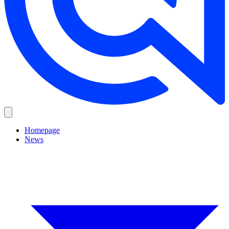
Homepage
News