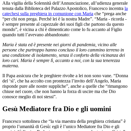
Alla vigilia della Solennità dell’Annunciazione, all’udienza generale
tenuta dalla Biblioteca del Palazzo Apostolico, Francesco incentra
la
catechesi sulla preghiera in comunione con Maria
che “prega anche
“per chi non prega. Perché lei è la nostra Madre”. “Maria - ricorda -
è sempre presente al capezzale dei suoi figli che partono da questo
mondo”, è vicina a chi è dimenticato come lo fu accanto al Figlio
quando tutti l’avevano abbandonato:
Maria è stata ed è presente nei giorni di pandemia, vicino alle
persone che purtroppo hanno concluso il loro cammino terreno in
una condizione di isolamento, senza il conforto della vicinanza dei
loro cari. Maria è sempre lì, accanto a noi, con la sua tenerezza
materna.
Il Papa assicura che le preghiere rivolte a lei non sono vane. “Donna
del ‘sì’, che ha accolto con prontezza l’invito dell’Angelo, Maria
risponde pure alle nostre suppliche”, anche a quelle che “rimangono
chiuse nel cuore, che non hanno la forza di uscire ma che Dio
conosce meglio di noi stessi”.
Gesù Mediatore fra Dio e gli uomini
Francesco sottolinea che “la via maestra della preghiera cristiana” è
proprio l’umanità di Gesù: egli è l’unico Mediatore fra Dio e gli