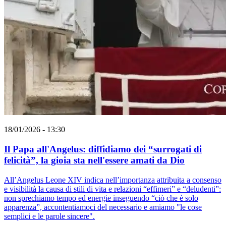
18/01/2026 - 13:30
Il Papa all'Angelus: diffidiamo dei “surrogati di
felicità”, la gioia sta nell'essere amati da Dio
All’Angelus Leone XIV indica nell’importanza attribuita a consenso
e visibilità la causa di stili di vita e relazioni “effimeri” e “deludenti”:
non sprechiamo tempo ed energie inseguendo “ciò che è solo
apparenza”, accontentiamoci del necessario e amiamo "le cose
semplici e le parole sincere".