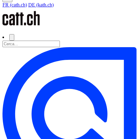
FR (cath.ch)
DE (kath.ch)