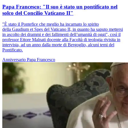
Papa Francesco: "Il suo è stato un pontificato nel
solco del Concilio Vaticano II"
"È stato il Pontefice che meglio ha incarnato lo spirito
della Gaudium et Spes del Vaticano II, in quanto ha saputo mettersi
in ascolto dei drammi e dei fallimenti dell’umanità di oggi", così il
professor Ettore Malnati docente alla Facoltà di teologia rivisita in
intervista, ad un anno dalla morte di Bergoglio, alcuni temi del
Pontificato.
Anniversario
Papa Francesco