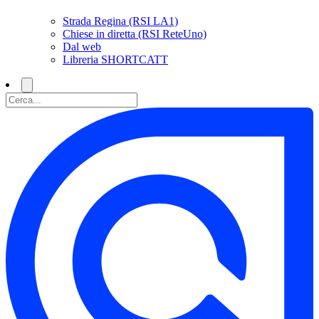
Strada Regina (RSI LA1)
Chiese in diretta (RSI ReteUno)
Dal web
Libreria SHORTCATT