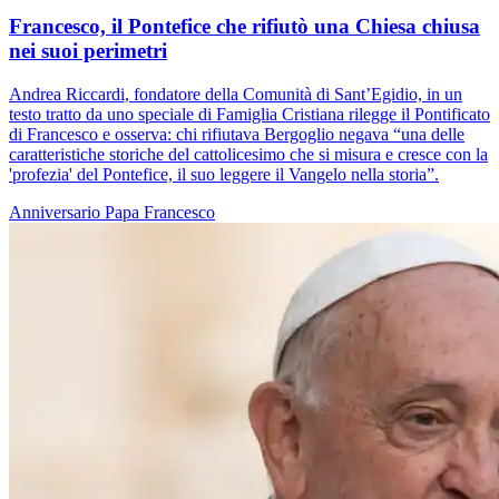
Francesco, il Pontefice che rifiutò una Chiesa chiusa
nei suoi perimetri
Andrea Riccardi, fondatore della Comunità di Sant’Egidio, in un
testo tratto da uno speciale di Famiglia Cristiana rilegge il Pontificato
di Francesco e osserva: chi rifiutava Bergoglio negava “una delle
caratteristiche storiche del cattolicesimo che si misura e cresce con la
'profezia' del Pontefice, il suo leggere il Vangelo nella storia”.
Anniversario
Papa Francesco