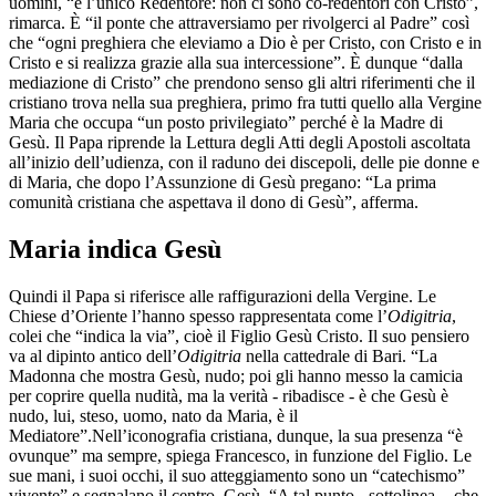
uomini, “è l’unico Redentore: non ci sono co-redentori con Cristo”,
rimarca. È “il ponte che attraversiamo per rivolgerci al Padre” così
che “ogni preghiera che eleviamo a Dio è per Cristo, con Cristo e in
Cristo e si realizza grazie alla sua intercessione”. È dunque “dalla
mediazione di Cristo” che prendono senso gli altri riferimenti che il
cristiano trova nella sua preghiera, primo fra tutti quello alla Vergine
Maria che occupa “un posto privilegiato” perché è la Madre di
Gesù. Il Papa riprende la Lettura degli Atti degli Apostoli ascoltata
all’inizio dell’udienza, con il raduno dei discepoli, delle pie donne e
di Maria, che dopo l’Assunzione di Gesù pregano: “La prima
comunità cristiana che aspettava il dono di Gesù”, afferma.
Maria indica Gesù
Quindi il Papa si riferisce alle raffigurazioni della Vergine. Le
Chiese d’Oriente l’hanno spesso rappresentata come l’
Odigitria
,
colei che “indica la via”, cioè il Figlio Gesù Cristo. Il suo pensiero
va al dipinto antico dell’
Odigitria
nella cattedrale di Bari. “La
Madonna che mostra Gesù, nudo; poi gli hanno messo la camicia
per coprire quella nudità, ma la verità - ribadisce - è che Gesù è
nudo, lui, steso, uomo, nato da Maria, è il
Mediatore”.Nell’iconografia cristiana, dunque, la sua presenza “è
ovunque” ma sempre, spiega Francesco, in funzione del Figlio. Le
sue mani, i suoi occhi, il suo atteggiamento sono un “catechismo”
vivente” e segnalano il centro, Gesù. “A tal punto - sottolinea - che