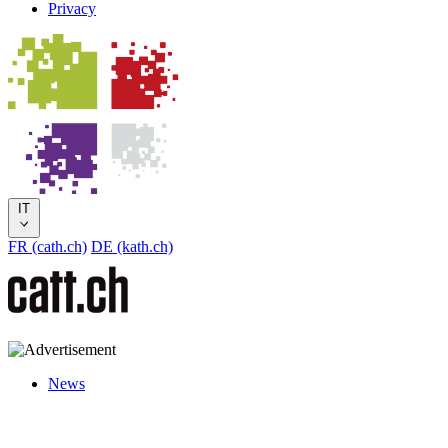
Privacy
IT
FR (cath.ch)
DE (kath.ch)
News