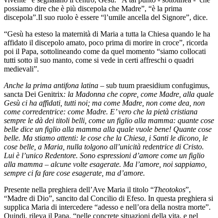
possiamo dire che è più discepola che Madre”, “è la prima
discepola”.Il suo ruolo è essere “l’umile ancella del Signore”, dice.
“Gesù ha esteso la maternità di Maria a tutta la Chiesa quando le ha
affidato il discepolo amato, poco prima di morire in croce”, ricorda
poi il Papa, sottolineando come da quel momento “siamo collocati
tutti sotto il suo manto, come si vede in certi affreschi o quadri
medievali”.
Anche la prima antifona latina –
sub tuum praesidium confugimus,
sancta Dei Genitrix
: la Madonna che copre, come Madre, alla quale
Gesù ci ha affidati, tutti noi; ma come Madre, non come dea, non
come corredentrice: come Madre. E’ vero che la pietà cristiana
sempre le dà dei titoli belli, come un figlio alla mamma: quante cose
belle dice un figlio alla mamma alla quale vuole bene! Quante cose
belle. Ma stiamo attenti: le cose che la Chiesa, i Santi le dicono, le
cose belle, a Maria, nulla tolgono all’unicità redentrice di Cristo.
Lui è l’unico Redentore. Sono espressioni d’amore come un figlio
alla mamma – alcune volte esagerate. Ma l’amore, noi sappiamo,
sempre ci fa fare cose esagerate, ma d’amore.
Presente nella preghiera dell’Ave Maria il titolo “
Theotokos
”,
“Madre di Dio”, sancito dal Concilio di Efeso. In questa preghiera si
supplica Maria di intercedere “adesso e nell’ora della nostra morte”.
Quindi, rileva il Papa, “nelle concrete situazioni della vita, e nel