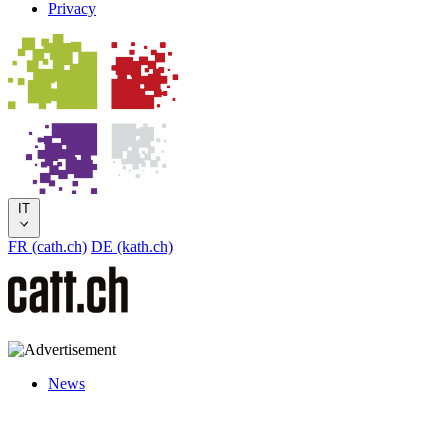
Privacy
IT
FR (cath.ch)
DE (kath.ch)
News