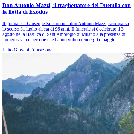
Don Antonio Mazzi, il traghettatore del Duemila con
la flotta di Exodus
Il giornalista Giuseppe Zois ricorda don Antonio Mazzi, scomparso
lo scorso 31 luglio all'età di 96 anni. Il funerale si è celebrato il 3
agosto nella Basilica di Sant'Ambrogio di Milano alla presenza di
numerosissime persone che hanno voluto rendergli omaggio.
Lutto
Giovani
Educazione