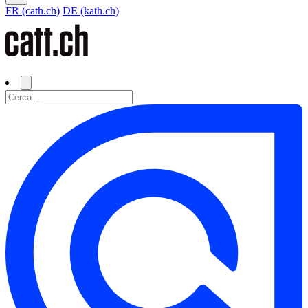
FR (cath.ch)
DE (kath.ch)