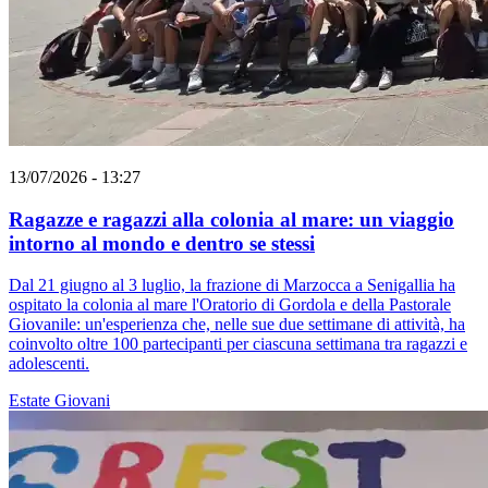
13/07/2026 - 13:27
Ragazze e ragazzi alla colonia al mare: un viaggio
intorno al mondo e dentro se stessi
Dal 21 giugno al 3 luglio, la frazione di Marzocca a Senigallia ha
ospitato la colonia al mare l'Oratorio di Gordola e della Pastorale
Giovanile: un'esperienza che, nelle sue due settimane di attività, ha
coinvolto oltre 100 partecipanti per ciascuna settimana tra ragazzi e
adolescenti.
Estate
Giovani