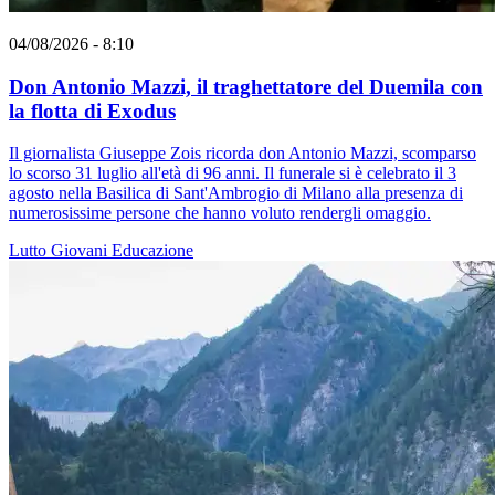
04/08/2026 - 8:10
Don Antonio Mazzi, il traghettatore del Duemila con
la flotta di Exodus
Il giornalista Giuseppe Zois ricorda don Antonio Mazzi, scomparso
lo scorso 31 luglio all'età di 96 anni. Il funerale si è celebrato il 3
agosto nella Basilica di Sant'Ambrogio di Milano alla presenza di
numerosissime persone che hanno voluto rendergli omaggio.
Lutto
Giovani
Educazione