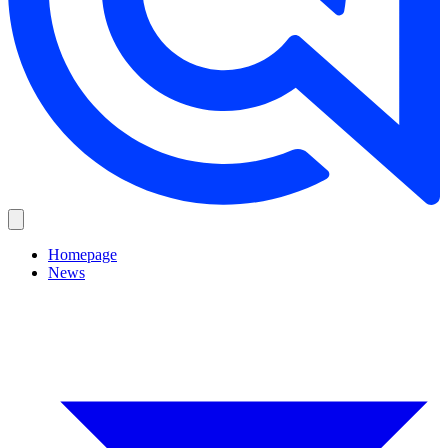
Homepage
News