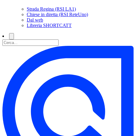
Strada Regina (RSI LA1)
Chiese in diretta (RSI ReteUno)
Dal web
Libreria SHORTCATT