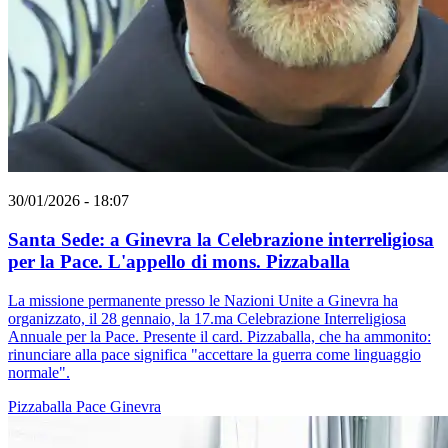
30/01/2026 - 18:07
Santa Sede: a Ginevra la Celebrazione interreligiosa
per la Pace. L'appello di mons. Pizzaballa
La missione permanente presso le Nazioni Unite a Ginevra ha
organizzato, il 28 gennaio, la 17.ma Celebrazione Interreligiosa
Annuale per la Pace. Presente il card. Pizzaballa, che ha ammonito:
rinunciare alla pace significa "accettare la guerra come linguaggio
normale".
Pizzaballa
Pace
Ginevra