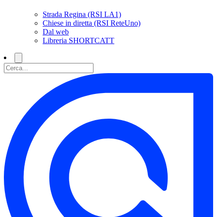
Strada Regina (RSI LA1)
Chiese in diretta (RSI ReteUno)
Dal web
Libreria SHORTCATT