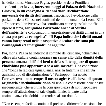
ha detto mons. Vincenzo Paglia, presidente della Pontificia
accademia per la vita,
intervenuto oggi al Palazzo delle Nazioni, a
Ginevra, in un convegno a 70 anni dalla Dichiarazione
universale dei diritti dell’umani.
Tracciando l’evoluzione della
posizione della Chiesa nei confronti dei diritti umani, da Leone XIII
a Francesco, l’arcivescovo ha sottolineato come quest’ultimo “ha
ripreso il tema,
allargando l’orizzonte anche al ‘diritto
dell’ambiente’
e collocando l’interpretazione dei diritti umani in una
chiara prospettiva evangelica”.
“Il Papa indica che i diritti umani
vanno interpretati nella prospettiva di coloro che sono più
svantaggiati ed emarginati
”, ha aggiunto.
Poi, mons. Paglia ha indicato il compito del cristiano, “chiamato a
offrire alla cultura contemporanea
un senso alto della dignità della
persona umana aldilà dei beni o della salute oppure di quanto
l’individuo può apportare a sé o alla società
”. Una condizione
che “fonda la radicale uguaglianza, anzi la fraternità che rifiuta
qualsiasi tipo di discriminazione”. “Purtroppo – ha notato
l’arcivescovo –
non sempre il nostro agire è all’altezza di questo
originario e ineliminabile dono di Dio.
La confessione delle nostre
inadempienze, che esprime la consapevolezza di non rispondere
sempre all’attestazione di tale dignità filiale, fa parte della
testimonianza che dobbiamo rendere al suo dono”.
“Non è sempre facile - continua il prelato - dirimere le tensioni che