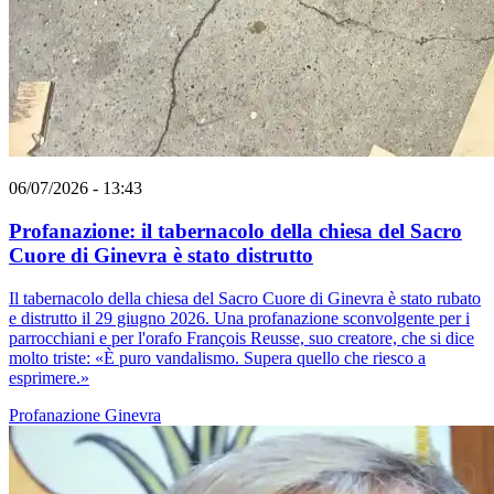
06/07/2026 - 13:43
Profanazione: il tabernacolo della chiesa del Sacro
Cuore di Ginevra è stato distrutto
Il tabernacolo della chiesa del Sacro Cuore di Ginevra è stato rubato
e distrutto il 29 giugno 2026. Una profanazione sconvolgente per i
parrocchiani e per l'orafo François Reusse, suo creatore, che si dice
molto triste: «È puro vandalismo. Supera quello che riesco a
esprimere.»
Profanazione
Ginevra