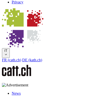
Privacy
IT
FR (cath.ch)
DE (kath.ch)
News