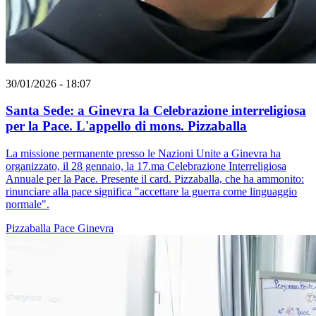
30/01/2026 - 18:07
Santa Sede: a Ginevra la Celebrazione interreligiosa
per la Pace. L'appello di mons. Pizzaballa
La missione permanente presso le Nazioni Unite a Ginevra ha
organizzato, il 28 gennaio, la 17.ma Celebrazione Interreligiosa
Annuale per la Pace. Presente il card. Pizzaballa, che ha ammonito:
rinunciare alla pace significa "accettare la guerra come linguaggio
normale".
Pizzaballa
Pace
Ginevra