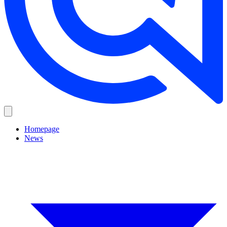
Homepage
News