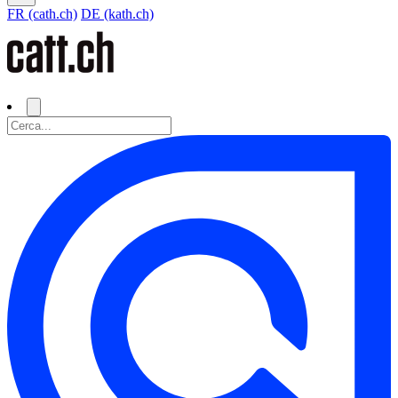
FR (cath.ch)
DE (kath.ch)