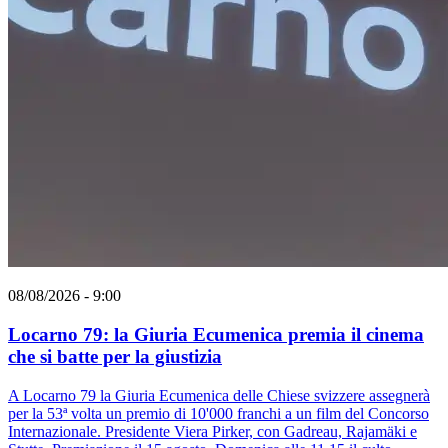
08/08/2026 - 9:00
Locarno 79: la Giuria Ecumenica premia il cinema
che si batte per la giustizia
A Locarno 79 la Giuria Ecumenica delle Chiese svizzere assegnerà
per la 53ª volta un premio di 10'000 franchi a un film del Concorso
Internazionale. Presidente Viera Pirker, con Gadreau, Rajamäki e