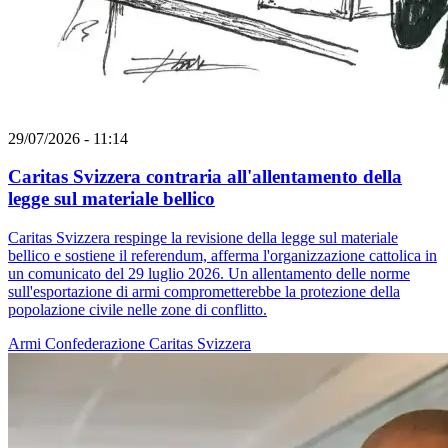
29/07/2026 - 11:14
Caritas Svizzera contraria all'allentamento della
legge sul materiale bellico
Caritas Svizzera respinge la revisione della legge sul materiale
bellico e sostiene il referendum, afferma l'organizzazione cattolica in
un comunicato del 29 luglio 2026. Un allentamento delle norme
sull'esportazione di armi comprometterebbe la protezione della
popolazione civile nelle zone di conflitto.
Armi
Confederazione
Caritas Svizzera