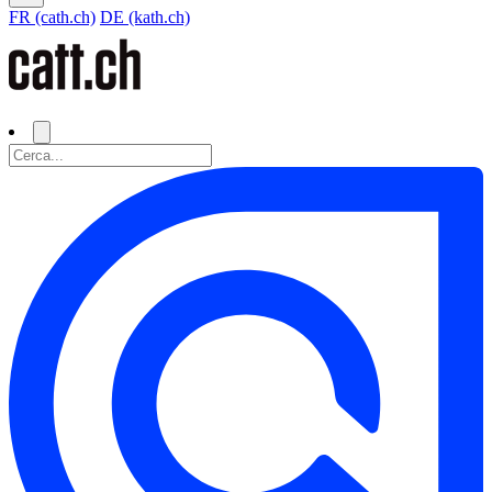
FR (cath.ch)
DE (kath.ch)