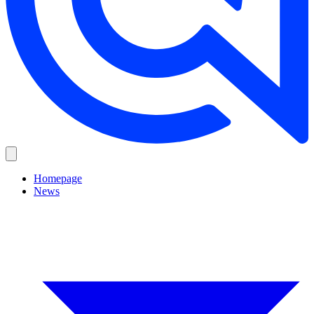
Homepage
News