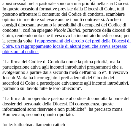
abusi sessuali nella pastorale sono ora una priorità nella sua Diocesi.
In queste occasioni formative previste dalla Diocesi di Coira, tutti
possono affrontare il contenuto del Codice di condotta, scambiare
opinioni in merito e sollevare anche i punti controversi. Anche i
consigli diocesani avranno la possibilità di occuparsi del Codice di
condotta", così ha spiegato
Nicole Büchel
, portavoce della diocesi di
Coira, rendendo noto che il vescovo ha incontrato lunedì scorso, per
la seconda volta,
i rappresentanti del circolo dei preti della Diocesi di
Coira, un raggruppamento locale di alcuni preti che aveva espresso
obiezioni al codice.
"La firma del Codice di Condotta non è la prima priorità, ma la
partecipazione attiva agli incontri introduttivi programmati che si
svolgeranno a partire dalla seconda metà dell'anno lo è". Il vescovo
Joseph Maria ha incoraggiato i preti aderenti del Circolo dei
sacerdoti di Coira a partecipare attivamente agli incontri introduttivi,
portando sul tavolo tutte le loro obiezioni".
"La firma di un operatore pastorale al codice di condotta fa parte del
dossier del personale della Diocesi. Di conseguenza, queste
informazioni sono riservate e non pubbliche", ha precisato mons.
Bonnemain, secondo quanto riportato.
fonte: kath.ch/adattamento catt.ch