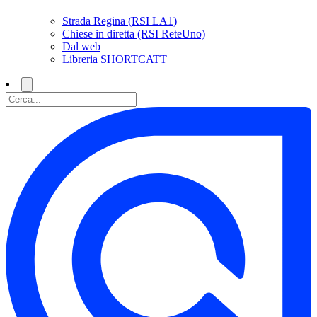
Strada Regina (RSI LA1)
Chiese in diretta (RSI ReteUno)
Dal web
Libreria SHORTCATT