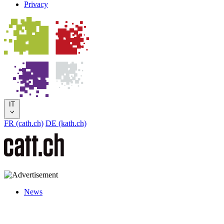
Privacy
IT
FR (cath.ch)
DE (kath.ch)
News