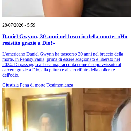
28/07/2026 - 5:59
Daniel Gwynn, 30 anni nel braccio della morte: «Ho
resistito grazie a Dio!»
L'americano Daniel Gwynn ha trascorso 30 anni nel braccio della
morte, in Pennsylvania, prima di essere scagionato e liberato nel
2024. Di passaggio a Losanna, racconta come è sopravvissuto al
carcere grazie a Dio, alla pittura e al suo rifiuto della collera e
dell'odio.
Giustizia
Pena di morte
Testimonianza