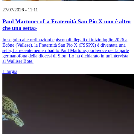
27/07/2026 - 11:11
Paul Martone: «La Fraternità San Pio X non è altro
che una setta»
In seguito alle ordinazioni episcopali illegali di inizio luglio 2026 a
Écône (Vallese), la Fraternità San Pio X (FSSPX) è diventata una
setta, ha recentemente ribadito Paul Martone, portavoce per la parte
germanofona della diocesi di Sion. Lo ha dichiarato in un'intervista
al Walliser Bote.
Liturgia