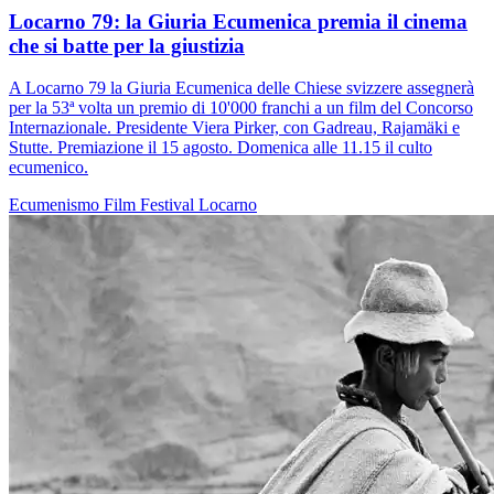
Locarno 79: la Giuria Ecumenica premia il cinema
che si batte per la giustizia
A Locarno 79 la Giuria Ecumenica delle Chiese svizzere assegnerà
per la 53ª volta un premio di 10'000 franchi a un film del Concorso
Internazionale. Presidente Viera Pirker, con Gadreau, Rajamäki e
Stutte. Premiazione il 15 agosto. Domenica alle 11.15 il culto
ecumenico.
Ecumenismo
Film
Festival
Locarno