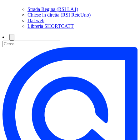
Strada Regina (RSI LA1)
Chiese in diretta (RSI ReteUno)
Dal web
Libreria SHORTCATT