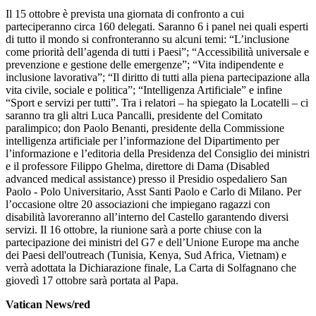
Il 15 ottobre è prevista una giornata di confronto a cui
parteciperanno circa 160 delegati. Saranno 6 i panel nei quali esperti
di tutto il mondo si confronteranno su alcuni temi: “L’inclusione
come priorità dell’agenda di tutti i Paesi”; “Accessibilità universale e
prevenzione e gestione delle emergenze”; “Vita indipendente e
inclusione lavorativa”; “Il diritto di tutti alla piena partecipazione alla
vita civile, sociale e politica”; “Intelligenza Artificiale” e infine
“Sport e servizi per tutti”. Tra i relatori – ha spiegato la Locatelli – ci
saranno tra gli altri Luca Pancalli, presidente del Comitato
paralimpico; don Paolo Benanti, presidente della Commissione
intelligenza artificiale per l’informazione del Dipartimento per
l’informazione e l’editoria della Presidenza del Consiglio dei ministri
e il professore Filippo Ghelma, direttore di Dama (Disabled
advanced medical assistance) presso il Presidio ospedaliero San
Paolo - Polo Universitario, Asst Santi Paolo e Carlo di Milano. Per
l’occasione oltre 20 associazioni che impiegano ragazzi con
disabilità lavoreranno all’interno del Castello garantendo diversi
servizi. Il 16 ottobre, la riunione sarà a porte chiuse con la
partecipazione dei ministri del G7 e dell’Unione Europe ma anche
dei Paesi dell'outreach (Tunisia, Kenya, Sud Africa, Vietnam) e
verrà adottata la Dichiarazione finale, La Carta di Solfagnano che
giovedì 17 ottobre sarà portata al Papa.
Vatican News/red