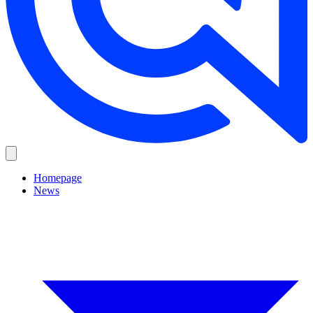
Homepage
News