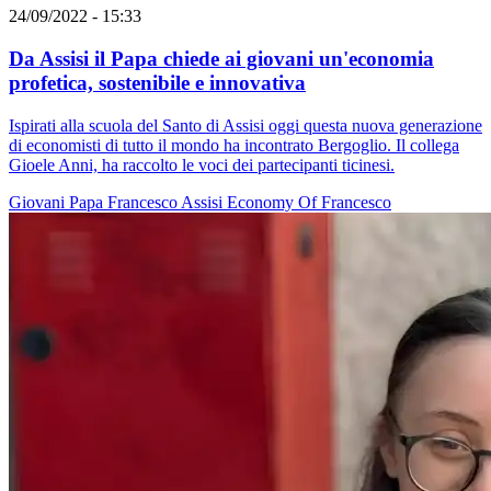
24/09/2022 - 15:33
Da Assisi il Papa chiede ai giovani un'economia
profetica, sostenibile e innovativa
Ispirati alla scuola del Santo di Assisi oggi questa nuova generazione
di economisti di tutto il mondo ha incontrato Bergoglio. Il collega
Gioele Anni, ha raccolto le voci dei partecipanti ticinesi.
Giovani
Papa Francesco
Assisi
Economy Of Francesco