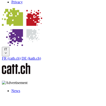
Privacy
IT
FR (cath.ch)
DE (kath.ch)
News