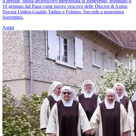
Il presule, finora arcivescovo metropolita di Benevento, nominato il
10 gennaio dal Papa come nuovo vescovo delle Diocesi di Assisi-
Nocera Umbra-Gualdo Tadino e Foligno. Succede a monsignor
Sorrentino.
Assisi