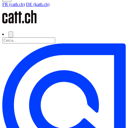
FR (cath.ch)
DE (kath.ch)