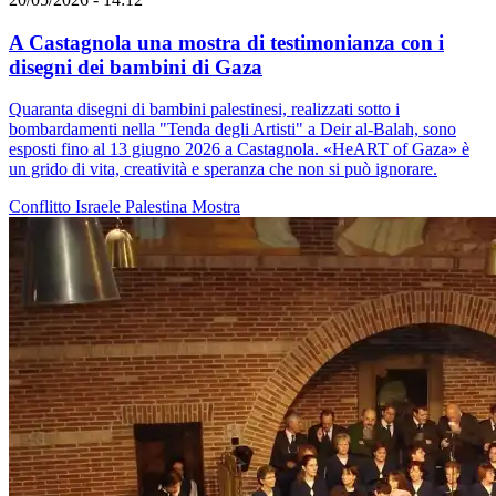
A Castagnola una mostra di testimonianza con i
disegni dei bambini di Gaza
Quaranta disegni di bambini palestinesi, realizzati sotto i
bombardamenti nella "Tenda degli Artisti" a Deir al-Balah, sono
esposti fino al 13 giugno 2026 a Castagnola. «HeART of Gaza» è
un grido di vita, creatività e speranza che non si può ignorare.
Conflitto Israele Palestina
Mostra