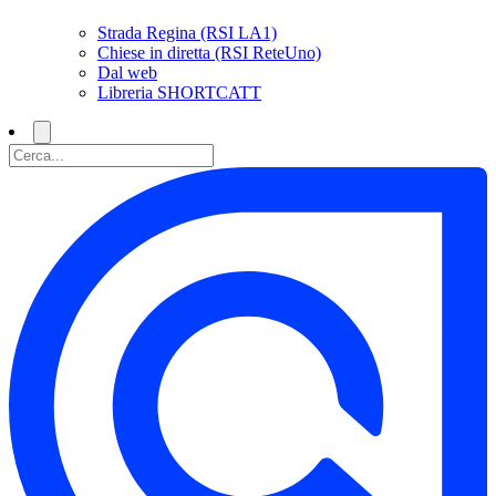
Strada Regina (RSI LA1)
Chiese in diretta (RSI ReteUno)
Dal web
Libreria SHORTCATT