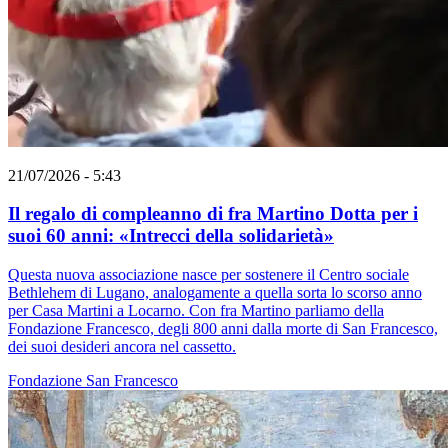
21/07/2026 - 5:43
Il regalo di compleanno di fra Martino Dotta per i
suoi 60 anni: «Intrecci della solidarietà»
Questa nuova associazione nasce per sostenere il Centro sociale
Bethlehem di Lugano, analogamente a quella sorta lo scorso anno
per Casa Martini a Locarno. Con fra Martino parliamo della
Fondazione Francesco, degli 800 anni dalla morte di San Francesco,
dei suoi desideri ancora nel cassetto.
Fondazione
San Francesco