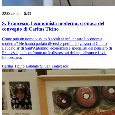
22/06/2026 - 6:33
S. Francesco, l'economista moderno: cronaca del
convegno di Caritas Ticino
Come può un uomo vissuto 8 secoli fa influenzare l’economia
moderna? Ne hanno parlato diversi esperti il 20 giugno al Centro
Laudato si' di Sant'Antonino: economisti e specialisti del pensiero di
Francesco, nel confronto tra le distorsioni del capitalismo e la via
francescana.
Caritas Ticino
Laudato Si
San Francesco