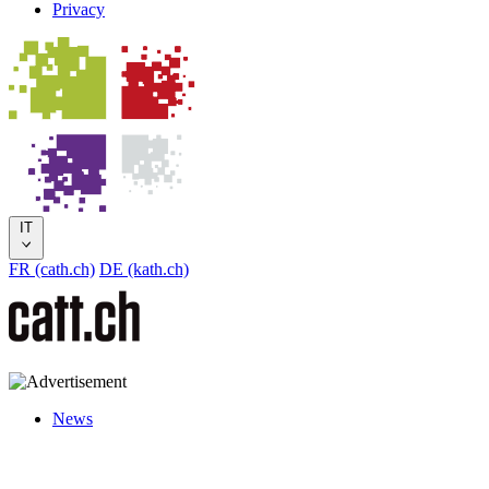
Privacy
IT
FR (cath.ch)
DE (kath.ch)
News