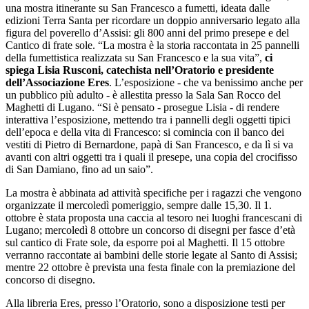
una mostra itinerante su San Francesco a fumetti, ideata dalle
edizioni Terra Santa per ricordare un doppio anniversario legato alla
figura del poverello d’Assisi: gli 800 anni del primo presepe e del
Cantico di frate sole. “La mostra è la storia raccontata in 25 pannelli
della fumettistica realizzata su San Francesco e la sua vita”,
ci
spiega Lisia Rusconi, catechista nell’Oratorio e presidente
dell’Associazione Eres
. L’esposizione - che va benissimo anche per
un pubblico più adulto - è allestita presso la Sala San Rocco del
Maghetti di Lugano. “Si è pensato - prosegue Lisia - di rendere
interattiva l’esposizione, mettendo tra i pannelli degli oggetti tipici
dell’epoca e della vita di Francesco: si comincia con il banco dei
vestiti di Pietro di Bernardone, papà di San Francesco, e da lì si va
avanti con altri oggetti tra i quali il presepe, una copia del crocifisso
di San Damiano, fino ad un saio”.
La mostra è abbinata ad attività specifiche per i ragazzi che vengono
organizzate il mercoledì pomeriggio, sempre dalle 15,30. Il 1.
ottobre è stata proposta una caccia al tesoro nei luoghi francescani di
Lugano; mercoledì 8 ottobre un concorso di disegni per fasce d’età
sul cantico di Frate sole, da esporre poi al Maghetti. Il 15 ottobre
verranno raccontate ai bambini delle storie legate al Santo di Assisi;
mentre 22 ottobre è prevista una festa finale con la premiazione del
concorso di disegno.
Alla libreria Eres, presso l’Oratorio, sono a disposizione testi per