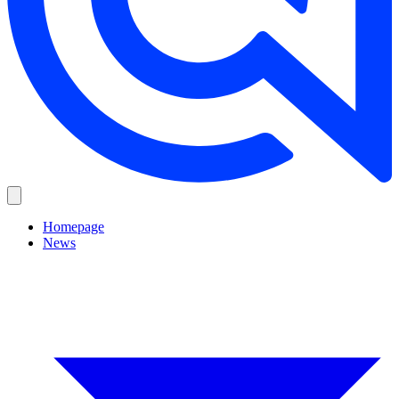
Homepage
News