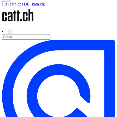
FR (cath.ch)
DE (kath.ch)