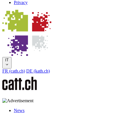
Privacy
IT
FR (cath.ch)
DE (kath.ch)
News