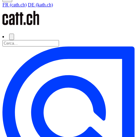
FR (cath.ch)
DE (kath.ch)