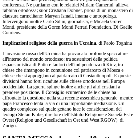
conferenza. Ne parliamo con le relatrici Miriam Camerini, allieva
rabbina ortodossa; suor Cristiana Dobner, priora di un monastero di
clausura carmelitano; Maryan Ismail, imama e antropologa.
Intervengono inoltre Carlo Silini, giornalista; e Micaela Goren
Monti, presidente della Goren Monti Ferrari Foundation. Di Gaëlle
Courtens.
Implicazioni religiose della guerra in Ucraina
, di Paolo Tognina
L'invasione russa dell'Ucraina ha provocato profonde spaccature
all'interno del mondo ortodosso: tra sostenitori della politica
espansionistica di Putin e fautori dell'indipendenza di Kiev, tra
chiese che rimangono in comunione col patriarcato di Mosca e
chiese che si appoggiano al patriarcato di Costantinopoli. E queste
divisioni hanno forti ricadute sulle chiese ortodosse nell'Europa
occidentale. La guerra spinge inoltre anche gli altri cristiani a
prendere posizione. Il Consiglio ecumenico delle chiese ha
affrontato la questione nella sua recente assemblea generale, mentre
papa Francesco tenta la via di una improbabile mediazione. Un
quadro complesso sul quale gettano luce le considerazioni del
teologo Stefan Kube, direttore dell'Istituto Religione e Società Est e
Ovest (Religion und Gesellschaft in Ost und West RGOW), di
Zurigo.