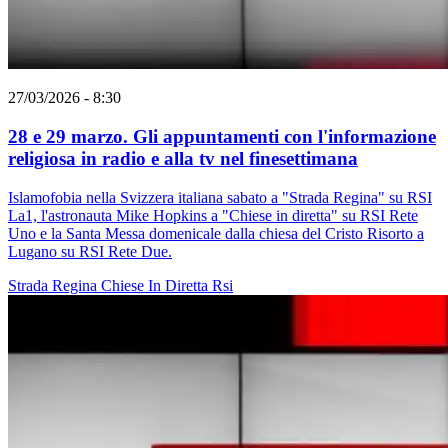
27/03/2026 - 8:30
28 e 29 marzo. Gli appuntamenti con l'informazione
religiosa in radio e alla tv nel finesettimana
Islamofobia nella Svizzera italiana sabato a "Strada Regina" su RSI
La1, l'astronauta Mike Hopkins a "Chiese in diretta" su RSI Rete
Uno e la Santa Messa domenicale dalla chiesa del Cristo Risorto a
Lugano su RSI Rete Due.
Strada Regina
Chiese In Diretta
Rsi