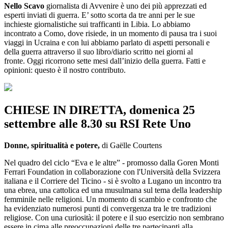
Nello Scavo
giornalista di Avvenire è uno dei più apprezzati ed
esperti inviati di guerra. E’ sotto scorta da tre anni per le sue
inchieste giornalistiche sui trafficanti in Libia. Lo abbiamo
incontrato a Como, dove risiede, in un momento di pausa tra i suoi
viaggi in Ucraina e con lui abbiamo parlato di aspetti personali e
della guerra attraverso il suo libro/diario scritto nei giorni al
fronte. Oggi ricorrono sette mesi dall’inizio della guerra. Fatti e
opinioni: questo è il nostro contributo.
CHIESE IN DIRETTA, domenica 25
settembre alle 8.30 su RSI Rete Uno
Donne, spiritualità e potere,
di Gaëlle Courtens
Nel quadro del ciclo “Eva e le altre” - promosso dalla Goren Monti
Ferrari Foundation in collaborazione con l'Università della Svizzera
italiana e il Corriere del Ticino - si è svolto a Lugano un incontro tra
una ebrea, una cattolica ed una musulmana sul tema della leadership
femminile nelle religioni. Un momento di scambio e confronto che
ha evidenziato numerosi punti di convergenza tra le tre tradizioni
religiose. Con una curiosità: il potere e il suo esercizio non sembrano
essere in cima alle preoccupazioni delle tre partecipanti alla