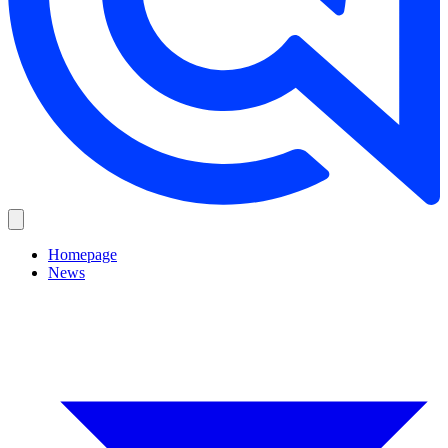
Homepage
News