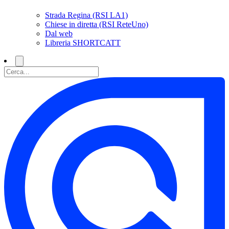
Strada Regina (RSI LA1)
Chiese in diretta (RSI ReteUno)
Dal web
Libreria SHORTCATT