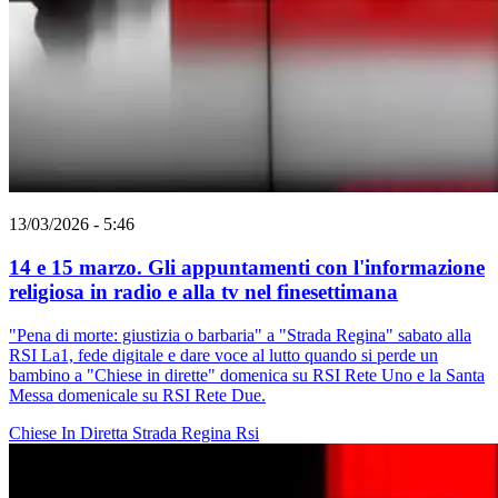
13/03/2026 - 5:46
14 e 15 marzo. Gli appuntamenti con l'informazione
religiosa in radio e alla tv nel finesettimana
"Pena di morte: giustizia o barbaria" a "Strada Regina" sabato alla
RSI La1, fede digitale e dare voce al lutto quando si perde un
bambino a "Chiese in dirette" domenica su RSI Rete Uno e la Santa
Messa domenicale su RSI Rete Due.
Chiese In Diretta
Strada Regina
Rsi