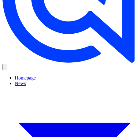
Homepage
News