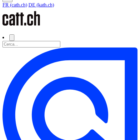
FR (cath.ch)
DE (kath.ch)