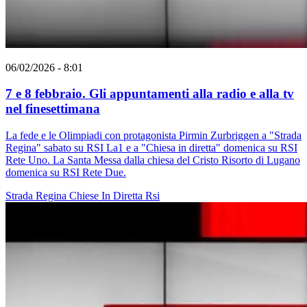
06/02/2026 - 8:01
7 e 8 febbraio. Gli appuntamenti alla radio e alla tv
nel finesettimana
La fede e le Olimpiadi con protagonista Pirmin Zurbriggen a "Strada
Regina" sabato su RSI La1 e a "Chiesa in diretta" domenica su RSI
Rete Uno. La Santa Messa dalla chiesa del Cristo Risorto di Lugano
domenica su RSI Rete Due.
Strada Regina
Chiese In Diretta
Rsi