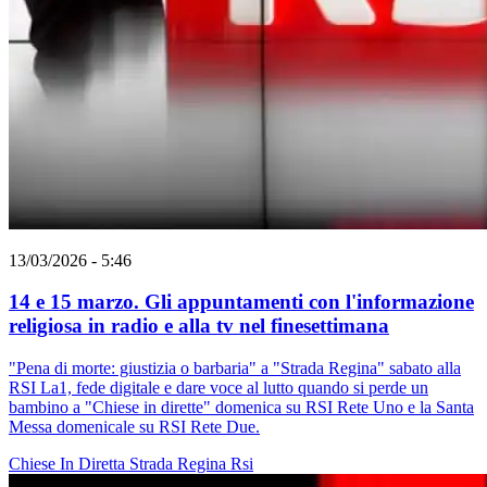
13/03/2026 - 5:46
14 e 15 marzo. Gli appuntamenti con l'informazione
religiosa in radio e alla tv nel finesettimana
"Pena di morte: giustizia o barbaria" a "Strada Regina" sabato alla
RSI La1, fede digitale e dare voce al lutto quando si perde un
bambino a "Chiese in dirette" domenica su RSI Rete Uno e la Santa
Messa domenicale su RSI Rete Due.
Chiese In Diretta
Strada Regina
Rsi