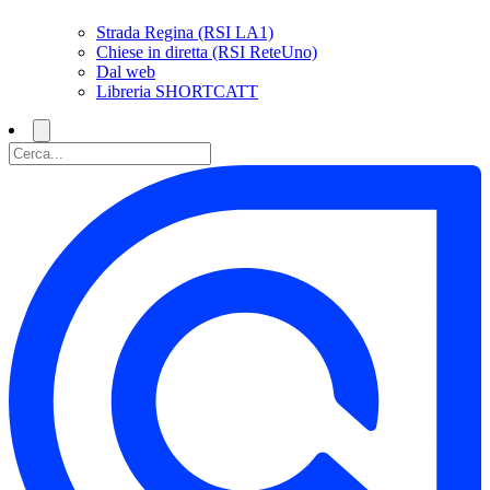
Strada Regina (RSI LA1)
Chiese in diretta (RSI ReteUno)
Dal web
Libreria SHORTCATT