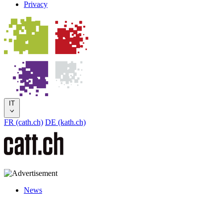
Privacy
IT
FR (cath.ch)
DE (kath.ch)
News