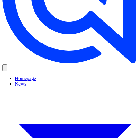
Homepage
News