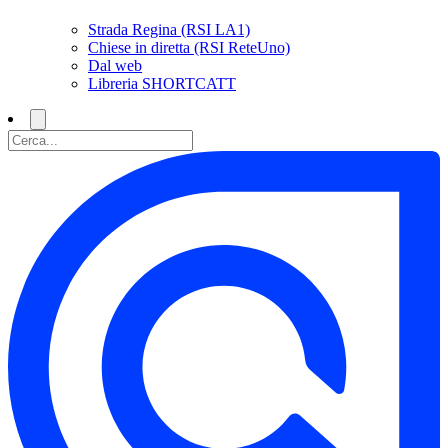
Strada Regina (RSI LA1)
Chiese in diretta (RSI ReteUno)
Dal web
Libreria SHORTCATT