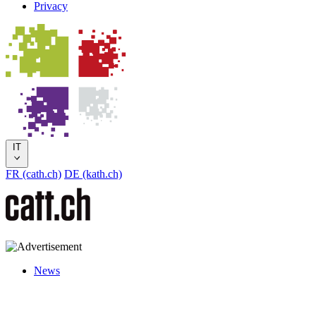
Privacy
IT
FR (cath.ch)
DE (kath.ch)
News