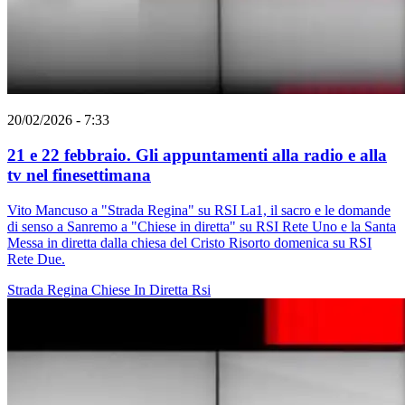
20/02/2026 - 7:33
21 e 22 febbraio. Gli appuntamenti alla radio e alla
tv nel finesettimana
Vito Mancuso a "Strada Regina" su RSI La1, il sacro e le domande
di senso a Sanremo a "Chiese in diretta" su RSI Rete Uno e la Santa
Messa in diretta dalla chiesa del Cristo Risorto domenica su RSI
Rete Due.
Strada Regina
Chiese In Diretta
Rsi