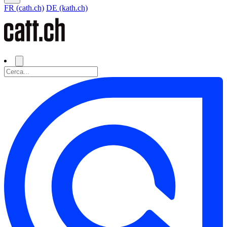
FR (cath.ch)
DE (kath.ch)