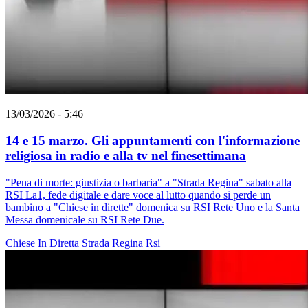
13/03/2026 - 5:46
14 e 15 marzo. Gli appuntamenti con l'informazione
religiosa in radio e alla tv nel finesettimana
"Pena di morte: giustizia o barbaria" a "Strada Regina" sabato alla
RSI La1, fede digitale e dare voce al lutto quando si perde un
bambino a "Chiese in dirette" domenica su RSI Rete Uno e la Santa
Messa domenicale su RSI Rete Due.
Chiese In Diretta
Strada Regina
Rsi