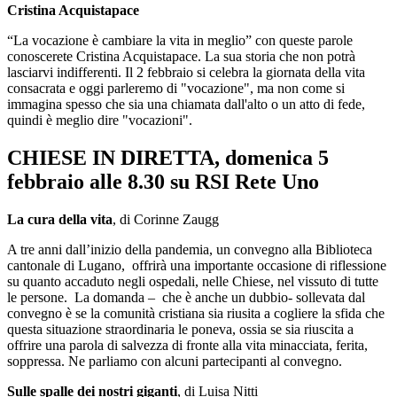
Cristina Acquistapace
“La vocazione è cambiare la vita in meglio” con queste parole
conoscerete Cristina Acquistapace. La sua storia che non potrà
lasciarvi indifferenti. Il 2 febbraio si celebra la giornata della vita
consacrata e oggi parleremo di "vocazione", ma non come si
immagina spesso che sia una chiamata dall'alto o un atto di fede,
quindi è meglio dire "vocazioni".
CHIESE IN DIRETTA, domenica 5
febbraio alle 8.30 su RSI Rete Uno
La cura della vita
, di Corinne Zaugg
A tre anni dall’inizio della pandemia, un convegno alla Biblioteca
cantonale di Lugano, offrirà una importante occasione di riflessione
su quanto accaduto negli ospedali, nelle Chiese, nel vissuto di tutte
le persone. La domanda – che è anche un dubbio- sollevata dal
convegno è se la comunità cristiana sia riusita a cogliere la sfida che
questa situazione straordinaria le poneva, ossia se sia riuscita a
offrire una parola di salvezza di fronte alla vita minacciata, ferita,
soppressa. Ne parliamo con alcuni partecipanti al convegno.
Sulle spalle dei nostri giganti
, di Luisa Nitti