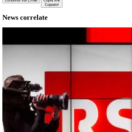
Condividi via Email
Copia link
Copiato!
News correlate