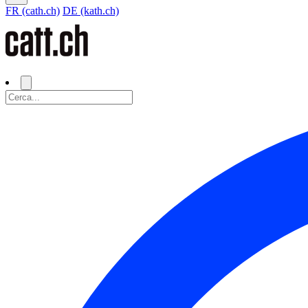
FR (cath.ch)
DE (kath.ch)