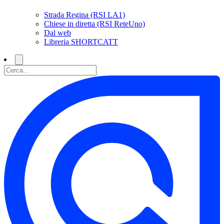
Strada Regina (RSI LA1)
Chiese in diretta (RSI ReteUno)
Dal web
Libreria SHORTCATT