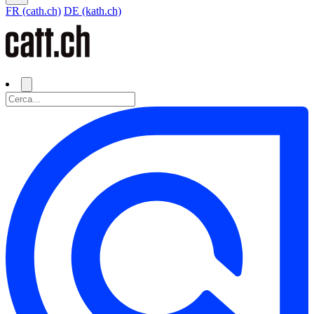
FR (cath.ch)
DE (kath.ch)