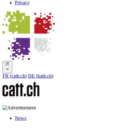
Privacy
IT
FR (cath.ch)
DE (kath.ch)
News