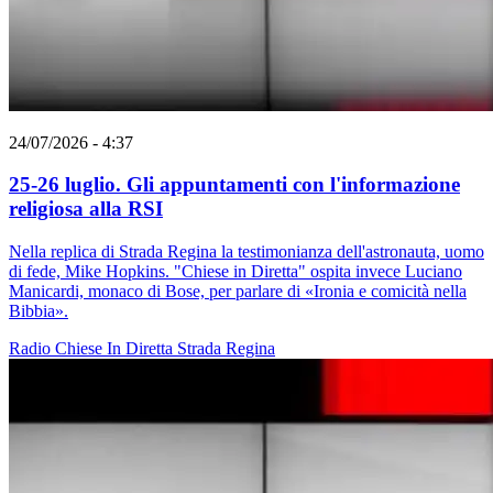
24/07/2026 - 4:37
25-26 luglio. Gli appuntamenti con l'informazione
religiosa alla RSI
Nella replica di Strada Regina la testimonianza dell'astronauta, uomo
di fede, Mike Hopkins. "Chiese in Diretta" ospita invece Luciano
Manicardi, monaco di Bose, per parlare di «Ironia e comicità nella
Bibbia».
Radio
Chiese In Diretta
Strada Regina