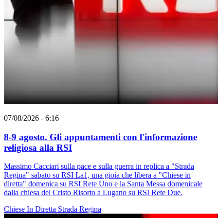
07/08/2026 - 6:16
8-9 agosto. Gli appuntamenti con l'informazione
religiosa alla RSI
Massimo Cacciari sulla pace e sulla guerra in replica a "Strada
Regina" sabato su RSI La1, una gioia che libera a "Chiese in
diretta" domenica su RSI Rete Uno e la Santa Messa domenicale
dalla chiesa del Cristo Risorto a Lugano su RSI Rete Due.
Chiese In Diretta
Strada Regina