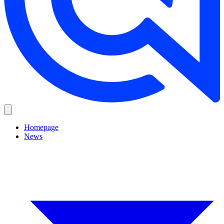
Homepage
News