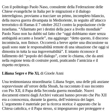
Con il politologo Paolo Naso, consulente della Federazione delle
Chiese evangeliche in Italia per le migrazioni e il dialogo
interreligioso, proviamo a tracciare un primo, incompleto bilancio,
della nuova guerra divampata in Medioriente, in seguito all’attacco
terroristico di Hamas il 7 ottobre 2023 contro la popolazione civile
israeliana. “Allarmato per i destini della pace a livello mondiale”
Paolo Naso non ha dubbi sul fatto che “oggi dobbiamo stare senza
ambiguità accanto a Israele”, ma aggiunge: “detto questo, il discorso
incomincia, non finisce. Occorrerà a breve aprire una discussione su
quali sono state le responsabilità remote di una situazione che oggi si
dimostra in tutta la sua ingovernabilità”. E intanto riconosce il
fallimento del “popolo del dialogo”, come lo chiama, che da anni
nella regione tenta di costruire ponti, praticando l’amicizia e il
rispetto reciproco.
Liliana Segre e Pio Xl,
di Gioele Anni
Una testimonianza straordinaria: Liliana Segre, una delle più anziane
sopravvissute all’orrore della Shoah, ha raccontato il suo incontro
con Pio XII, il Papa della Seconda guerra mondiale. Nuovi
documenti emersi dagli Archivi vaticani hanno provato che Pio XII
era a conoscenza, durante la guerra, dell’esistenza dei lager.
L’argomento è materiale per la ricerca storica: è appurato che la
Chiesa cattolica, e il Papa stesso, si impegnarono per proteggere e