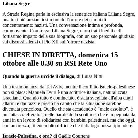
Liliana Segre
A Strada Regina parla in esclusiva la senatrice italiana Liliana Segre,
una tra i più anziani testimoni dell’orrore dei campi di
concentramento nazisti. Una conversazione intima e profonda,
commovente. Con forza, Liliana Segre, narra tratti inediti e di
fortissimo impatto della sua biografia, con un suo personale giudizio
sui discussi silenzi di Pio XII sull’orrore nazista.
CHIESE IN DIRETTA, domenica 15
ottobre alle 8.30 su RSI Rete Uno
Quando la guerra uccide il dialogo,
di Luisa Nitti
Una testimonianza da Tel Aviv, mentre il conflitto israelo-palestinese
non si placa: Manuela Dviri è una scrittrice italiana, naturalizzata
israeliana. Quando tutto è cominciato, è stata svegliata all'alba dagli
allarmi e dai razzi e presto ha capito che la situazione sarebbe
diventata pericolosa. Quello che sta accadendo è "male assoluto", è
un "attacco efferato", nelle parole della scrittrice, che è impegnata da
anni in un lavoro di solidarietà con bambini palestinesi, ma che oggi,
con amarezza, ritiene molto difficile che il dialogo possa riprendere.
Israele-Palestina, e ora?
di Gaëlle Courtens