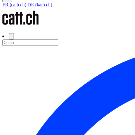
FR (cath.ch)
DE (kath.ch)