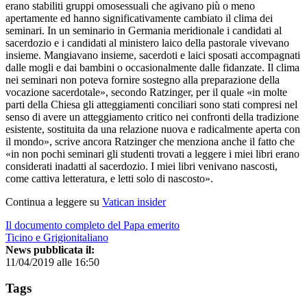
erano stabiliti gruppi omosessuali che agivano più o meno
apertamente ed hanno significativamente cambiato il clima dei
seminari. In un seminario in Germania meridionale i candidati al
sacerdozio e i candidati al ministero laico della pastorale vivevano
insieme. Mangiavano insieme, sacerdoti e laici sposati accompagnati
dalle mogli e dai bambini o occasionalmente dalle fidanzate. Il clima
nei seminari non poteva fornire sostegno alla preparazione della
vocazione sacerdotale», secondo Ratzinger, per il quale «in molte
parti della Chiesa gli atteggiamenti conciliari sono stati compresi nel
senso di avere un atteggiamento critico nei confronti della tradizione
esistente, sostituita da una relazione nuova e radicalmente aperta con
il mondo», scrive ancora Ratzinger che menziona anche il fatto che
«in non pochi seminari gli studenti trovati a leggere i miei libri erano
considerati inadatti al sacerdozio. I miei libri venivano nascosti,
come cattiva letteratura, e letti solo di nascosto».
Continua a leggere su
Vatican insider
Il documento completo del Papa emerito
Ticino e Grigionitaliano
News pubblicata il:
11/04/2019 alle 16:50
Tags