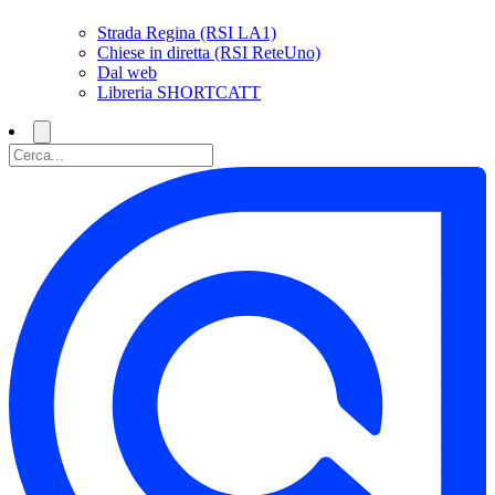
Strada Regina (RSI LA1)
Chiese in diretta (RSI ReteUno)
Dal web
Libreria SHORTCATT