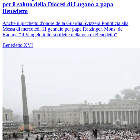
per il saluto della Diocesi di Lugano a papa
Benedetto
Anche il picchetto d'onore della Guardia Svizzera Pontificia alla
Messa di mercoledì 11 gennaio per papa Ratzinger. Mons. de
Raemy: "Il Vangelo tutto si riflette nella vita di Benedetto"
Benedetto XVI