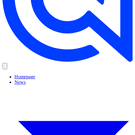
Homepage
News