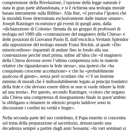
comprensione della Rivelazione, l’opzione della legge naturale è
stata in gran parte abbandonata, e si è richiesta una teologia morale
basata interamente sulla Bibbia». Alla fine, «é prevalsa l’ipotesi che
la moralità fosse determinata esclusivamente dalle istanze umane».
Joseph Ratzinger ricostruisce gli eventi di quegli anni, dalla
«dichiarazione di Colonia» firmata da un gruppo di professori di
teologia nel 1989 alla «contestazione del magistero della Chiesa» e
delle posizioni di Giovanni Paolo II, dall’enciclica Veritatis Splendor
alla opposizione del teologo morale Franz Böckle, al quale «Dio
misericordioso» risparmiò di andare fino in fondo alla sua
contestazione perché morì prima, infine all’idea che «il magistero
della Chiesa dovesse avere l’ultima competenza solo in materie
relative che riguardavano la fede stessa», una ipotesi che «ha
conquistato crescente accettazione» e che ha «probabilmente
qualcosa di giusto», senza però scordare che «c’è un insieme
minimo di morali che è indissolubilmente legato ai principi fondativi
della fede e che devono essere difesi se non si vuole ridurre la fede
ad una teoria». Per questo, secondo Ratzinger, «coloro che negano
alla Chiesa una competenza di insegnamento finale in quest’ambito
la obbligano a rimanere in silenzio proprio laddove sono in
discussione i confini tra verità e bugie».
Nella seconda parte del suo contributo, il Papa emerito si concentra
sul tema della preparazione al sacerdozio, denunciando una
decadenza sempre a partire dagli anni Sessanta: «In vari seminari si