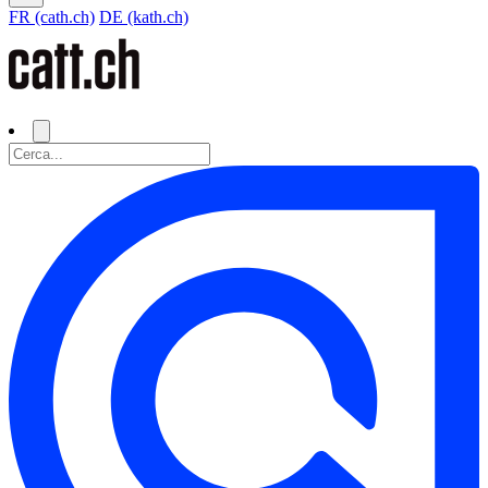
FR (cath.ch)
DE (kath.ch)