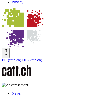
Privacy
IT
FR (cath.ch)
DE (kath.ch)
News