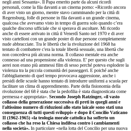
negli anni Sessanta». Il Papa emerito parte da alcuni ricordi
personali, come la fila davanti a un cinema porno: «Ricordo ancora
di aver visto un giorno, mentre stavo camminando per la città di
Regensburg, folle di persone in fila davanti a un grande cinema,
qualcosa che avevamo visto in tempo di guerra solo quando c’era
qualche discorso ufficiale che si sperava di ascoltare. Mi ricordo
anche di essere arrivato in città il Venerdì Santo nel 1970 e di aver
visto cartelloni con un grande poster di due persone completamente
nude abbracciate. Tra le libertà che la rivoluzione del 1968 ha
tentato di combattere c'era la totale libertà sessuale, una libertà che
non concedeva più alcuna norma. Il collasso mentale era anche
connesso ad una propensione alla violenza. E' per questo che sugli
aerei non erano più ammessi film di sesso perché poteva esplodere la
violenza tra la piccola comunità dei passeggeri. E poiché anche
l'abbigliamento di quel tempo provocava aggressione, anche i
presidi delle scuole hanno tentato di introdurre uniformi a scuola per
facilitare un clima di apprendimento. Parte della fisionomia della
rivoluzione del 68 è stata che la pedofilia è stata diagnosticata come
permessa e appropriata».
Secondo Joseph Ratzinger, «il vasto
collasso della generazione successiva di preti in quegli anni e
l'altissimo numero di riduzioni allo stato laicale sono stati una
conseguenza di tutti questi sviluppi» e dopo il Concilio Vaticano
II (1962-1965) «la teologia morale cattolica ha sofferto un
collasso che ha reso la Chiesa indifesa contro i cambiamenti
nella società».
In particolare «nella lotta del Concilio per una nuova