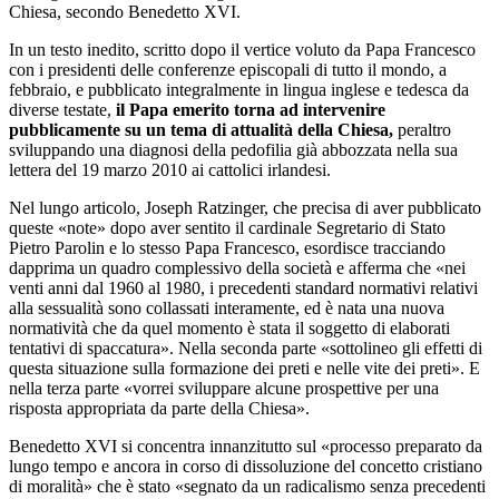
Chiesa, secondo Benedetto XVI.
In un testo inedito, scritto dopo il vertice voluto da Papa Francesco
con i presidenti delle conferenze episcopali di tutto il mondo, a
febbraio, e pubblicato integralmente in lingua inglese e tedesca da
diverse testate,
il Papa emerito torna ad intervenire
pubblicamente su un tema di attualità della Chiesa,
peraltro
sviluppando una diagnosi della pedofilia già abbozzata nella sua
lettera del 19 marzo 2010 ai cattolici irlandesi.
Nel lungo articolo, Joseph Ratzinger, che precisa di aver pubblicato
queste «note» dopo aver sentito il cardinale Segretario di Stato
Pietro Parolin e lo stesso Papa Francesco, esordisce tracciando
dapprima un quadro complessivo della società e afferma che «nei
venti anni dal 1960 al 1980, i precedenti standard normativi relativi
alla sessualità sono collassati interamente, ed è nata una nuova
normatività che da quel momento è stata il soggetto di elaborati
tentativi di spaccatura». Nella seconda parte «sottolineo gli effetti di
questa situazione sulla formazione dei preti e nelle vite dei preti». E
nella terza parte «vorrei sviluppare alcune prospettive per una
risposta appropriata da parte della Chiesa».
Benedetto XVI si concentra innanzitutto sul «processo preparato da
lungo tempo e ancora in corso di dissoluzione del concetto cristiano
di moralità» che è stato «segnato da un radicalismo senza precedenti