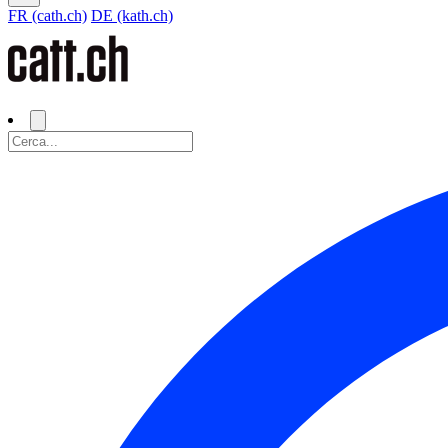
FR (cath.ch)
DE (kath.ch)