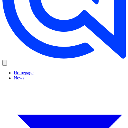
Homepage
News