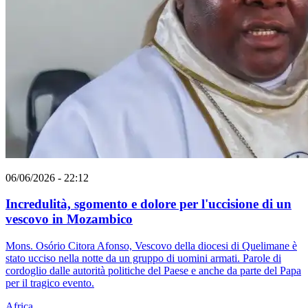
06/06/2026 - 22:12
Incredulità, sgomento e dolore per l'uccisione di un
vescovo in Mozambico
Mons. Osório Citora Afonso, Vescovo della diocesi di Quelimane è
stato ucciso nella notte da un gruppo di uomini armati. Parole di
cordoglio dalle autorità politiche del Paese e anche da parte del Papa
per il tragico evento.
Africa