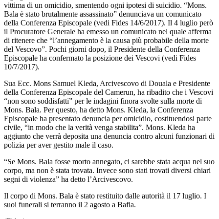
vittima di un omicidio, smentendo ogni ipotesi di suicidio. “Mons.
Bala è stato brutalmente assassinato” denunciava un comunicato
della Conferenza Episcopale (vedi Fides 14/6/2017). Il 4 luglio però
il Procuratore Generale ha emesso un comunicato nel quale afferma
di ritenere che “l’annegamento è la causa più probabile della morte
del Vescovo”. Pochi giorni dopo, il Presidente della Conferenza
Episcopale ha confermato la posizione dei Vescovi (vedi Fides
10/7/2017).
Sua Ecc. Mons Samuel Kleda, Arcivescovo di Douala e Presidente
della Conferenza Episcopale del Camerun, ha ribadito che i Vescovi
“non sono soddisfatti” per le indagini finora svolte sulla morte di
Mons. Bala. Per questo, ha detto Mons. Kleda, la Conferenza
Episcopale ha presentato denuncia per omicidio, costituendosi parte
civile, “in modo che la verità venga stabilita”. Mons. Kleda ha
aggiunto che verrà deposita una denuncia contro alcuni funzionari di
polizia per aver gestito male il caso.
“Se Mons. Bala fosse morto annegato, ci sarebbe stata acqua nel suo
corpo, ma non è stata trovata. Invece sono stati trovati diversi chiari
segni di violenza” ha detto l’Arcivescovo.
Il corpo di Mons. Bala è stato restituito dalle autorità il 17 luglio. I
suoi funerali si terranno il 2 agosto a Bafia.