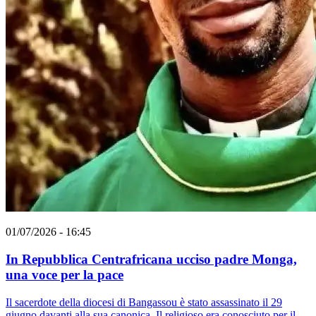
01/07/2026 - 16:45
In Repubblica Centrafricana ucciso padre Monga,
una voce per la pace
Il sacerdote della diocesi di Bangassou è stato assassinato il 29
giugno davanti alla sua canonica. Il religioso era conosciuto per il