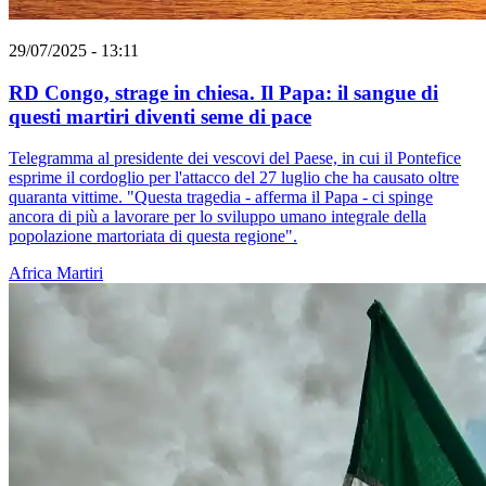
29/07/2025 - 13:11
RD Congo, strage in chiesa. Il Papa: il sangue di
questi martiri diventi seme di pace
Telegramma al presidente dei vescovi del Paese, in cui il Pontefice
esprime il cordoglio per l'attacco del 27 luglio che ha causato oltre
quaranta vittime. "Questa tragedia - afferma il Papa - ci spinge
ancora di più a lavorare per lo sviluppo umano integrale della
popolazione martoriata di questa regione".
Africa
Martiri