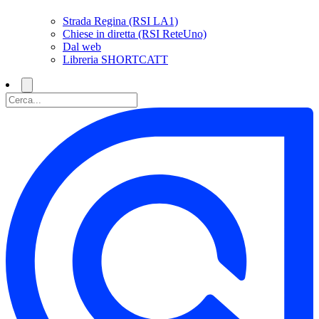
Strada Regina (RSI LA1)
Chiese in diretta (RSI ReteUno)
Dal web
Libreria SHORTCATT