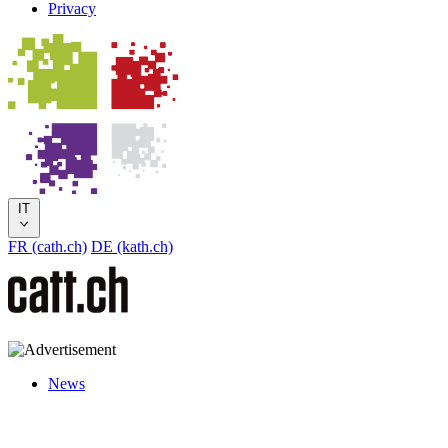
Privacy
IT
FR (cath.ch)
DE (kath.ch)
News