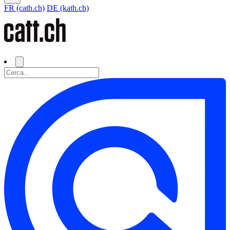
FR (cath.ch)
DE (kath.ch)