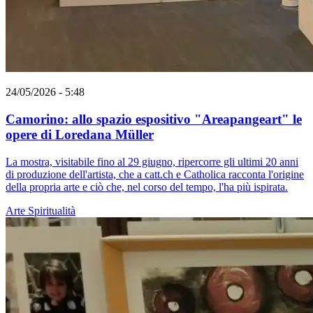
24/05/2026 - 5:48
Camorino: allo spazio espositivo "Areapangeart" le
opere di Loredana Müller
La mostra, visitabile fino al 29 giugno, ripercorre gli ultimi 20 anni
di produzione dell'artista, che a catt.ch e Catholica racconta l'origine
della propria arte e ciò che, nel corso del tempo, l'ha più ispirata.
Arte
Spiritualità