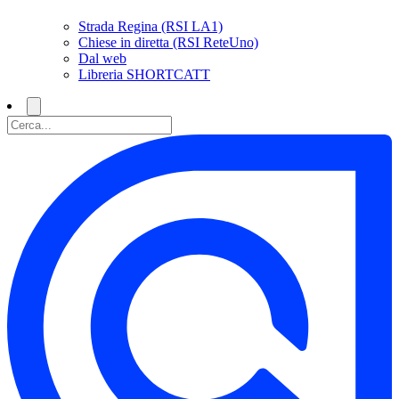
Strada Regina (RSI LA1)
Chiese in diretta (RSI ReteUno)
Dal web
Libreria SHORTCATT