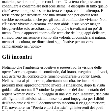
materico, sembrano dipinte con la terra. Una terra che possiamo
continuare a contemplare nell'ecosistema; a discapito di tutto quello
che è avvenuto questa estate tra terra e acqua, con il maltempo. E
forse anche per ricordarci che una rivoluzione per questa terra
sarebbe necessaria, anche per gli assurdi conflitti che viviamo. Non
c’è essere vivente o creatura che non abbia la sua voce: magari
bisognerebbe solo ascoltarsi un po’ di più e travalicarsi un po’ di
meno. Temi e approcci attorno alle tecniche dei linguaggi delle arti,
si rincorrono ma sempre attorno alla volontà di considerarsi natura,
memoria e cultura, tre dimensioni significative per un vero
cambiamento nell’uomo».
Gli incontri
Notiamo che l’ambiente espositivo è suggestivo: la visione delle
opere è accompagnata, di sottofondo, dal brano, eseguito a più voci,
Lux aeterna
del compositore rumeno-ungherese György Ligeti.
Nella saletta al pian terreno, altrettanto raccolta, tre incontri nei
prossimi mesi approfondiranno invece la riflessione, dopo la visita
guidata alla mostra: il 7 ottobre la proiezione del documentario del
regista Werner Weick, "Il viaggio di una vita Joan Halifax", dedicato
alla figura dell’attivista statunitense, da anni impegnata per i diritti
dell’ambiente e di cui il documentario racconta il viaggio interiore;
l’11 novembre, su “Poesia e libri d'artista”, gli interventi dei poeti