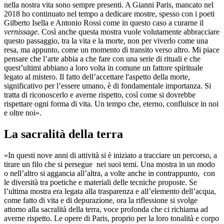
nella nostra vita sono sempre presenti. A Gianni Paris, mancato nel
2018 ho continuato nel tempo a dedicare mostre, spesso con i poeti
Gilberto Isella e Antonio Rossi come in questo caso a curarne il
vernissage
. Così anche questa mostra vuole volutamente abbracciare
questo passaggio, tra la vita e la morte, non per viverlo come una
resa, ma appunto, come un momento di transito verso altro. Mi piace
pensare che l’arte abbia a che fare con una serie di rituali e che
quest’ultimi abbiano a loro volta in comune un fattore spirituale
legato al mistero. Il fatto dell’accettare l'aspetto della morte,
significativo per l’essere umano, è di fondamentale importanza. Si
tratta di riconoscerlo e averne rispetto, così come si dovrebbe
rispettare ogni forma di vita. Un tempo che, eterno, confluisce in noi
e oltre noi».
La sacralità della terra
«In questi nove anni di attività si è iniziato a tracciare un percorso, a
tirare un filo che si persegue nei suoi temi. Una mostra in un modo
o nell’altro si aggancia all’altra, a volte anche in contrappunto, con
le diversità tra poetiche e materiali delle tecniche proposte. Se
l’ultima mostra era legata alla trasparenza e all’elemento dell’acqua,
come fatto di vita e di depurazione, ora la riflessione si svolge
attorno alla sacralità della terra, voce profonda che ci richiama ad
averne rispetto. Le opere di Paris, proprio per la loro tonalità e corpo