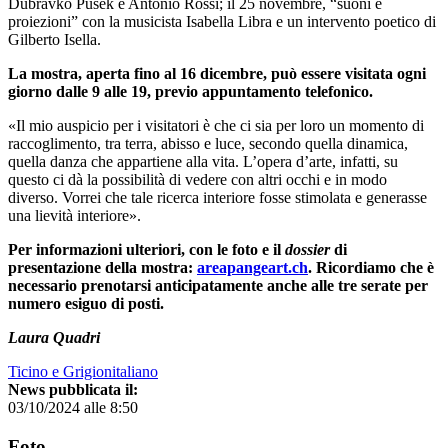
Dubravko Pušek e Antonio Rossi; il 25 novembre, “suoni e
proiezioni” con la musicista Isabella Libra e un intervento poetico di
Gilberto Isella.
La mostra, aperta fino al 16 dicembre, può essere visitata ogni
giorno dalle 9 alle 19, previo appuntamento telefonico.
«Il mio auspicio per i visitatori è che ci sia per loro un momento di
raccoglimento, tra terra, abisso e luce, secondo quella dinamica,
quella danza che appartiene alla vita. L’opera d’arte, infatti, su
questo ci dà la possibilità di vedere con altri occhi e in modo
diverso. Vorrei che tale ricerca interiore fosse stimolata e generasse
una lievità interiore».
Per informazioni ulteriori, con le foto e il
dossier
di
presentazione della mostra:
areapangeart.ch
. Ricordiamo che è
necessario prenotarsi anticipatamente anche alle tre serate per
numero esiguo di posti.
Laura Quadri
Ticino e Grigionitaliano
News pubblicata il:
03/10/2024 alle 8:50
Foto