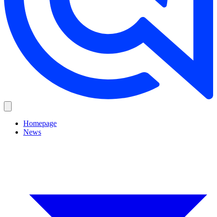
Homepage
News