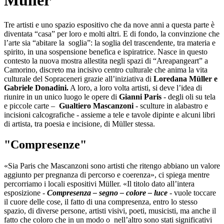
Müller
Tre artisti e uno spazio espositivo che da nove anni a questa parte è
diventata “casa” per loro e molti altri. E di fondo, la convinzione che
l’arte sia “abitare la soglia”: la soglia del trascendente, tra materia e
spirito, in una sospensione benefica e ispiratrice. Nasce in questo
contesto la nuova mostra allestita negli spazi di “Areapangeart” a
Camorino, discreto ma incisivo centro culturale che anima la vita
culturale del Sopraceneri grazie all’iniziativa di
Loredana Müller e
Gabriele Donadini.
A loro, a loro volta artisti, si deve l’idea di
riunire in un unico luogo le opere di
Gianni Paris
- degli oli su tela
e piccole carte –
Gualtiero Mascanzoni
- sculture in alabastro e
incisioni calcografiche - assieme a tele e tavole dipinte e alcuni libri
di artista, tra poesia e incisione, di Müller stessa.
"Compresenze"
«Sia Paris che Mascanzoni sono artisti che ritengo abbiano un valore
aggiunto per pregnanza di percorso e coerenza», ci spiega mentre
percorriamo i locali espositivi Müller. «Il titolo dato all’intera
esposizione -
Compresenza – segno – colore – luce
- vuole toccare
il cuore delle cose, il fatto di una compresenza, entro lo stesso
spazio, di diverse persone, artisti visivi, poeti, musicisti, ma anche il
fatto che coloro che in un modo o nell’altro sono stati significativi