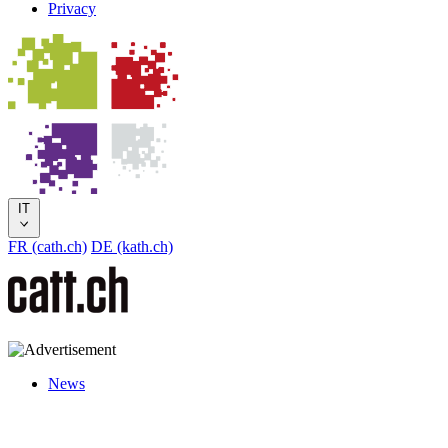
Privacy
IT
FR (cath.ch)
DE (kath.ch)
News