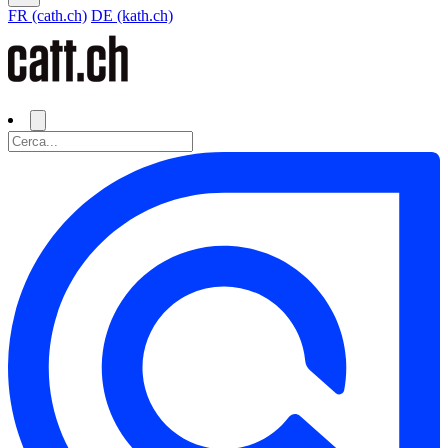
FR (cath.ch)
DE (kath.ch)