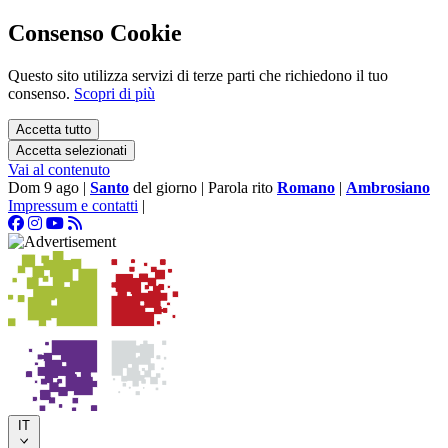
Consenso Cookie
Questo sito utilizza servizi di terze parti che richiedono il tuo
consenso.
Scopri di più
Accetta tutto
Accetta selezionati
Vai al contenuto
Dom 9 ago
|
Santo
del giorno
|
Parola rito
Romano
|
Ambrosiano
Impressum e contatti
|
IT