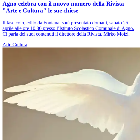
Agno celebra con il nuovo numero della Rivista
"Arte e Cultura" le sue chiese
Il fascicolo, edito da Fontana, sarà presentato domani, sabato 25
aprile alle ore 10.30 presso l’Istituto Scolastico Comunale di Agno.
Ci parla dei suoi contenuti il direttore della Rivista, Mirko Moizi.
Arte
Cultura