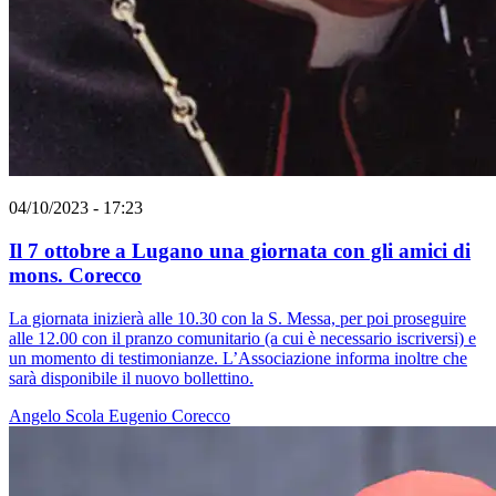
04/10/2023 - 17:23
Il 7 ottobre a Lugano una giornata con gli amici di
mons. Corecco
La giornata inizierà alle 10.30 con la S. Messa, per poi proseguire
alle 12.00 con il pranzo comunitario (a cui è necessario iscriversi) e
un momento di testimonianze. L’Associazione informa inoltre che
sarà disponibile il nuovo bollettino.
Angelo Scola
Eugenio Corecco