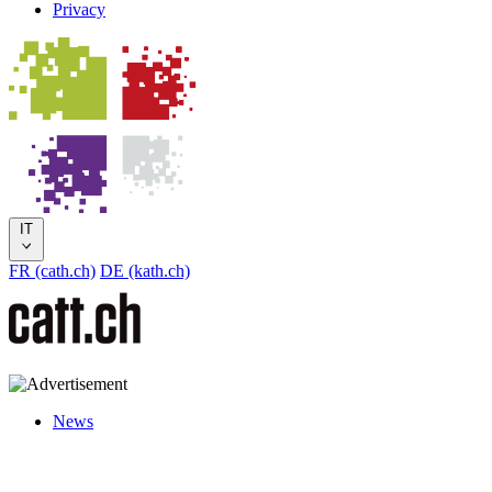
Privacy
IT
FR (cath.ch)
DE (kath.ch)
News