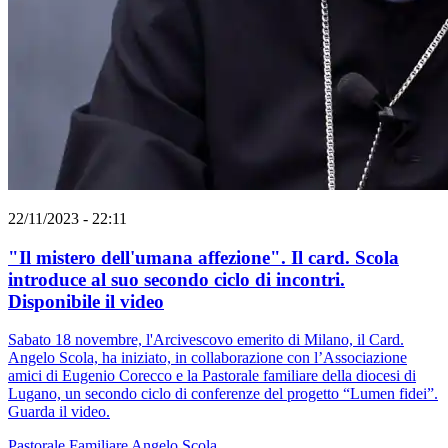
22/11/2023 - 22:11
"Il mistero dell'umana affezione". Il card. Scola
introduce al suo secondo ciclo di incontri.
Disponibile il video
Sabato 18 novembre, l'Arcivescovo emerito di Milano, il Card.
Angelo Scola, ha iniziato, in collaborazione con l’Associazione
amici di Eugenio Corecco e la Pastorale familiare della diocesi di
Lugano, un secondo ciclo di conferenze del progetto “Lumen fidei”.
Guarda il video.
Pastorale Familiare
Angelo Scola