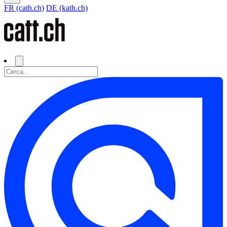
FR (cath.ch)
DE (kath.ch)