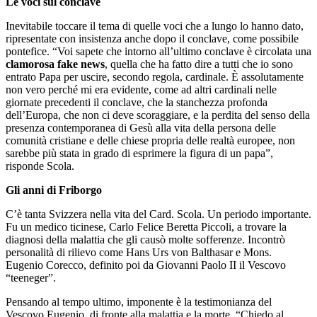
Le voci sul conclave
Inevitabile toccare il tema di quelle voci che a lungo lo hanno dato,
ripresentate con insistenza anche dopo il conclave, come possibile
pontefice. “Voi sapete che intorno all’ultimo conclave è circolata una
clamorosa fake news
, quella che ha fatto dire a tutti che io sono
entrato Papa per uscire, secondo regola, cardinale. È assolutamente
non vero perché mi era evidente, come ad altri cardinali nelle
giornate precedenti il conclave, che la stanchezza profonda
dell’Europa, che non ci deve scoraggiare, e la perdita del senso della
presenza contemporanea di Gesù alla vita della persona delle
comunità cristiane e delle chiese propria delle realtà europee, non
sarebbe più stata in grado di esprimere la figura di un papa”,
risponde Scola.
Gli anni di Friborgo
C’è tanta Svizzera nella vita del Card. Scola. Un periodo importante.
Fu un medico ticinese, Carlo Felice Beretta Piccoli, a trovare la
diagnosi della malattia che gli causò molte sofferenze. Incontrò
personalità di rilievo come Hans Urs von Balthasar e Mons.
Eugenio Corecco, definito poi da Giovanni Paolo II il Vescovo
“teeneger”.
Pensando al tempo ultimo, imponente è la testimonianza del
Vescovo Eugenio, di fronte alla malattia e la morte. “Chiedo al