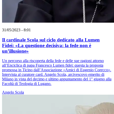
31/05/2023 - 8:01
Il cardinale Scola sul ciclo dedicato alla Lumen
Fidei: «La questione decisiva: la fede non è
un’illusione»
Un percorso alla riscoperta della fede e delle sue ragioni attorno
all’Enciclica di papa Francesco Lumen fidei: questa la proposta
promossa in Ticino dall’Associazione «Amici di Eugenio Corecco».
Intervista al curatore card. Angelo Scola, arcivescovo emerito di
Milano in vista del decimo e ultimo appuntamento del 1° giugno alla
Facoltà di Teologia di Lugano.
Angelo Scola