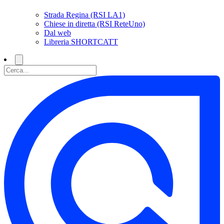
Strada Regina (RSI LA1)
Chiese in diretta (RSI ReteUno)
Dal web
Libreria SHORTCATT