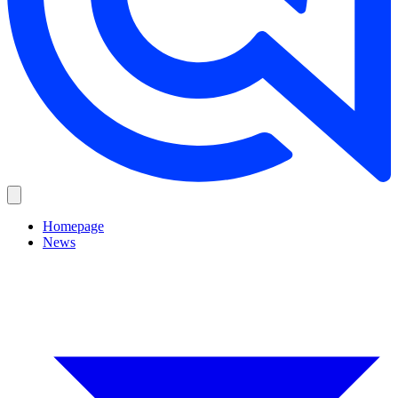
Homepage
News