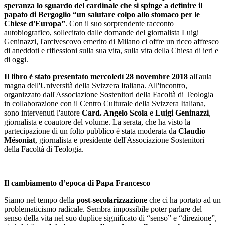
speranza lo sguardo del cardinale che si spinge a definire il
papato di Bergoglio “un salutare colpo allo stomaco per le
Chiese d'Europa”
. Con il suo sorprendente racconto
autobiografico, sollecitato dalle domande del giornalista Luigi
Geninazzi, l'arcivescovo emerito di Milano ci offre un ricco affresco
di aneddoti e riflessioni sulla sua vita, sulla vita della Chiesa di ieri e
di oggi.
Il libro è stato presentato mercoledì 28 novembre 2018
all'aula
magna dell'Università della Svizzera Italiana. All'incontro,
organizzato dall'Associazione Sostenitori della Facoltà di Teologia
in collaborazione con il Centro Culturale della Svizzera Italiana,
sono intervenuti l'autore
Card. Angelo Scola
e
Luigi Geninazzi
,
giornalista e coautore del volume. La serata, che ha visto la
partecipazione di un folto pubblico è stata moderata da
Claudio
Mésoniat
, giornalista e presidente dell'Associazione Sostenitori
della Facoltà di Teologia.
Il cambiamento d’epoca di Papa Francesco
Siamo nel tempo della
post-secolarizzazione
che ci ha portato ad un
problematicismo radicale. Sembra impossibile poter parlare del
senso della vita nel suo duplice significato di “senso” e “direzione”,