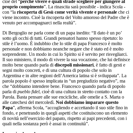
cioè del “
perché vivere e quali strade scegliere per giungere al
proprio compimento
”. La rinascita sarà possibile - indica Scola -
con “la
riscoperta di Gesù come verità vivente e personale
che ci
viene incontro. Cioè la riscoperta del Volto amoroso del Padre che è
venuto per accompagnarci nella realtà”.
Di Bergoglio ne parla come di un papa inedito: “Il dato è un po’
sotto gli occhi di tutti. Grandi pensatori hanno spesso ripetuto: lo
stile è l’uomo. È indubbio che lo stile di papa Francesco è molto
personale e non dobbiamo neanche negare che è stato ed è molto
sorprendente. Un modo in cui lo Spirito si è servito per risvegliarci.
Il suo ministero, il modo di vivere la sua vocazione, che lui definisce
molto bene quando parla di
discepoli missionari
, è fatto di gesti e
segni molto concreti, e di una cultura di popolo che solo in
Argentina e in altre regioni dell’America latina si è sviluppata”. La
parola popolo è spesso implicata in “un pregiudizio negativo”, ma
che “dobbiamo intendere bene. Francesco quando parla di popolo
parla di
pueblo fidel
, cioè di una cultura in stretto contatto con la
Parola. Basta pensare alle sue encicliche, alle omelie a S. Marta o
alle catechesi del mercoledì.
Noi dobbiamo imparare questo
Papa
”, afferma Scola, “accogliendo e accettando il suo stile fino in
fondo, e penetrando in quegli aspetti che costituiscono un elemento
di novità nell’esercizio del papato, rispetto ai papi precedenti, con i
quali nella sostanza però è assai in continuità”.