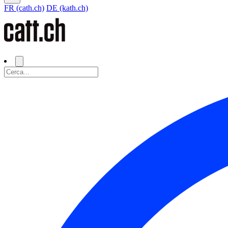
FR (cath.ch)
DE (kath.ch)