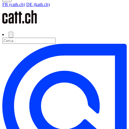
FR (cath.ch)
DE (kath.ch)