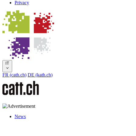
Privacy
IT
FR (cath.ch)
DE (kath.ch)
News