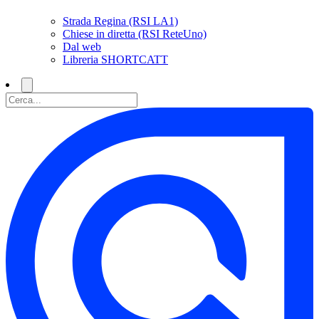
Strada Regina (RSI LA1)
Chiese in diretta (RSI ReteUno)
Dal web
Libreria SHORTCATT