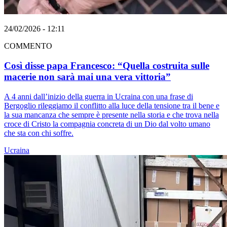
24/02/2026 - 12:11
COMMENTO
Così disse papa Francesco: “Quella costruita sulle
macerie non sarà mai una vera vittoria”
A 4 anni dall’inizio della guerra in Ucraina con una frase di
Bergoglio rileggiamo il conflitto alla luce della tensione tra il bene e
la sua mancanza che sempre è presente nella storia e che trova nella
croce di Cristo la compagnia concreta di un Dio dal volto umano
che sta con chi soffre.
Ucraina