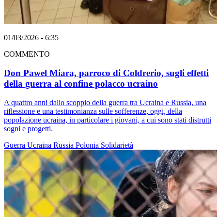
01/03/2026 - 6:35
COMMENTO
Don Pawel Miara, parroco di Coldrerio, sugli effetti
della guerra al confine polacco ucraino
A quattro anni dallo scoppio della guerra tra Ucraina e Russia, una
riflessione e una testimonianza sulle sofferenze, oggi, della
popolazione ucraina, in particolare i giovani, a cui sono stati distrutti
sogni e progetti.
Guerra
Ucraina
Russia
Polonia
Solidarietà