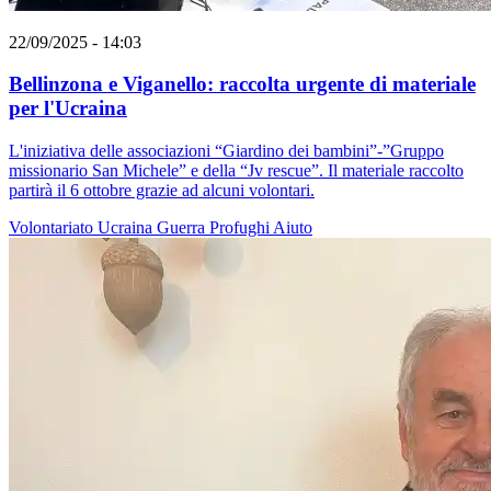
22/09/2025 - 14:03
Bellinzona e Viganello: raccolta urgente di materiale
per l'Ucraina
L'iniziativa delle associazioni “Giardino dei bambini”-”Gruppo
missionario San Michele” e della “Jv rescue”. Il materiale raccolto
partirà il 6 ottobre grazie ad alcuni volontari.
Volontariato
Ucraina
Guerra
Profughi
Aiuto