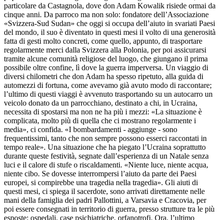
particolare da Castagnola, dove don Adam Kowalik risiede ormai da
cinque anni. Da parroco ma non solo: fondatore dell’Associazione
«Svizzera-Sud Sudan» che oggi si occupa dell’aiuto in svariati Paesi
del mondo, il suo è diventato in questi mesi il volto di una generosità
fatta di gesti molto concreti, come quello, appunto, di trasportare
regolarmente merci dalla Svizzera alla Polonia, per poi assicurarsi
tramite alcune comunità religiose del luogo, che giungano il prima
possibile oltre confine, lì dove la guerra imperversa. Un viaggio di
diversi chilometri che don Adam ha spesso ripetuto, alla guida di
automezzi di fortuna, come avevamo già avuto modo di raccontare;
l’ultimo di questi viaggi è avvenuto trasportando su un autocarro un
veicolo donato da un parrocchiano, destinato a chi, in Ucraina,
necessita di spostarsi ma non ne ha più i mezzi: «La situazione è
complicata, molto più di quella che ci mostrano regolarmente i
media», ci confida. «I bombardamenti - aggiunge - sono
frequentissimi, tanto che non sempre possono esserci raccontati in
tempo reale». Una situazione che ha piegato l’Ucraina soprattutto
durante queste festività, segnate dall’esperienza di un Natale senza
luci e il calore di stufe o riscaldamenti. «Niente luce, niente acqua,
niente cibo. Se dovesse interrompersi l’aiuto da parte dei Paesi
europei, si compirebbe una tragedia nella tragedia». Gli aiuti di
questi mesi, ci spiega il sacerdote, sono arrivati direttamente nelle
mani della famiglia dei padri Pallottini, a Varsavia e Cracovia, per
poi essere consegnati in territorio di guerra, presso strutture tra le più
esposte: ospedali, case psichiatriche, orfanotrofi. Ora, l’ultimo