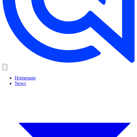
Homepage
News