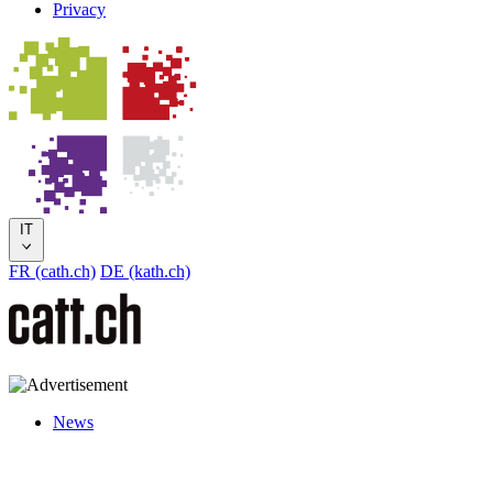
Privacy
IT
FR (cath.ch)
DE (kath.ch)
News