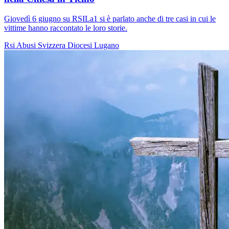
Giovedì 6 giugno su RSILa1 si è parlato anche di tre casi in cui le
vittime hanno raccontato le loro storie.
Rsi
Abusi
Svizzera
Diocesi Lugano