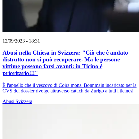
12/09/2023 - 18:31
Abusi nella Chiesa in Svizzera: "Ciò che è andato
distrutto non si può recuperare. Ma le persone
vittime possono farsi avanti: in Ticino è
prioritario!!!"
È l'appello che il vescovo di Coira mons. Bonnmain incaricato per la
CVS del dossier rivolge attraverso catt.ch da Zurigo a tutti i ticinesi.
Abusi
Svizzera