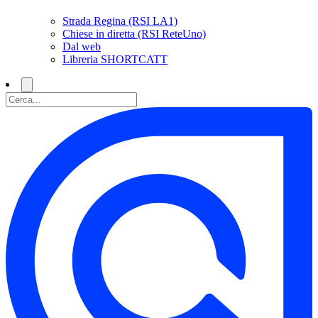
Strada Regina (RSI LA1)
Chiese in diretta (RSI ReteUno)
Dal web
Libreria SHORTCATT