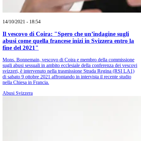
14/10/2021 - 18:54
Il vescovo di Coira: "Spero che un’indagine sugli
abusi come quella francese inizi in Svizzera entro la
fine del 2021"
Mons. Bonnemain, vescovo di Coira e membro della commissione
sugli abusi sessuali in ambito ecclesiale della conferenza dei vescovi
svizzeri, è intervenuto nella trasmissione Strada Regina (RSI LA1)
di sabato 9 ottobre 2021 affrontando in intervista il recente studio
nella Chiesa in Francia.
Abusi
Svizzera