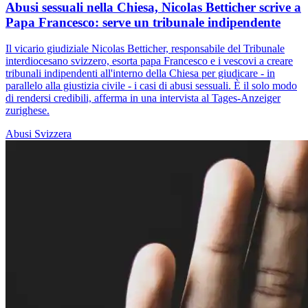
Abusi sessuali nella Chiesa, Nicolas Betticher scrive a
Papa Francesco: serve un tribunale indipendente
Il vicario giudiziale Nicolas Betticher, responsabile del Tribunale
interdiocesano svizzero, esorta papa Francesco e i vescovi a creare
tribunali indipendenti all'interno della Chiesa per giudicare - in
parallelo alla giustizia civile - i casi di abusi sessuali. È il solo modo
di rendersi credibili, afferma in una intervista al Tages-Anzeiger
zurighese.
Abusi
Svizzera