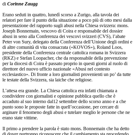
di
Corinne Zaugg
Erano seduti in quattro, lunedì scorso a Zurigo, alla tavola dei
relatori per fare il punto della situazione a poco più di otto mesi dalla
presentazione del rapporto sugli abusi nella Chiesa svizzera: mons.
Joseph Bonnemain, vescovo di Coira e responsabile del dossier
abusi in seno alla Conferenza dei vescovi svizzeri (CVS), l’abate
Peter von Sury, delegato della Conferenza dell’Unione degli ordini e
di altre comunità di vita consacrata («KOVOS»), Roland Loos,
presidente della Conferenza centrale cattolica romana in Svizzera
(RKZ) e Stefan Loopacher, che da responsabile della prevenzione
per la diocesi di Coira è passato proprio in questi giorni al ruolo di
direttore del nuovo ufficio nazionale «Abusi nel contesto
ecclesiastico». Di fronte a loro giornalisti provenienti un po’ da tutte
le testate della Svizzera, sia laiche che religiose.
L’attesa era grande. La Chiesa cattolica era infatti chiamata a
condividere con giornalisti e opinione pubblica quello che è
accaduto al suo interno dal12 settembre dello scorso anno e a che
punto sono le proposte fatte in quell’occasione, per cercare di
arginare il fenomeno degli abusi e tutelare meglio le persone che ne
erano state vittime.
Il primo a prendere la parola è stato mons. Bonnemain che ha detto
di dover purtroppo riconoscere che il cambiamento sta procedendo