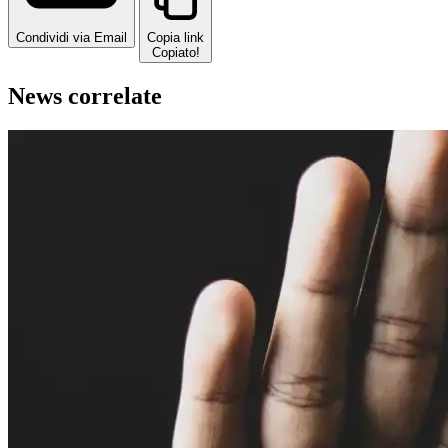
Condividi via Email
Copia link
Copiato!
News correlate