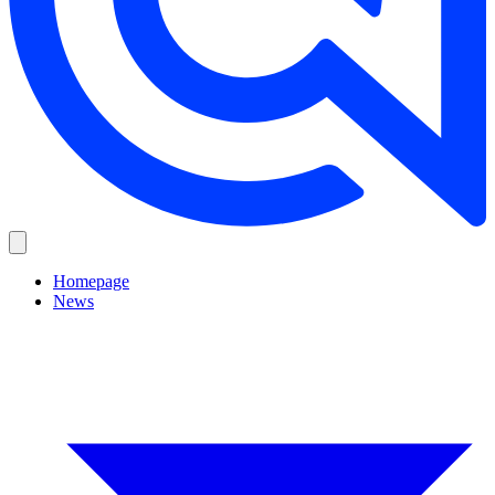
Homepage
News