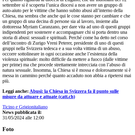
settembre si è scoperta l’unica diocesi a non avere un gruppo di
auto-aiuto per le vittime che hanno subito abusi all’interno della
Chiesa, ma sembra che anche qui le cose stanno per cambiare e che
un gruppo di una decina di persone sia al lavoro, insieme alla
dottoressa Myriam Caranzano, per dare vita ad uno di questi gruppi
indipendenti per sostenere e accompagnare chi si porta dentro una
storia di abusi: sessuali e spirituali. Perché come ha detto nel corso
dell’incontro di Zurigo Vreni Peterer, presidente di uno di questi
gruppi nella Svizzera tedesca e a sua volta vittima di un abuso,
occorre sottolineare in ogni occasione anche l’esistenza della
violenza spirituale: molto difficile da mettere a fuoco (dalle vittime
per prime) ma che procede strettamente intrecciata con l’abuso di
natura sessuale. Insomma, la Chiesa si è mossa e dolorosamente si è
messa in cammino perché quanto accaduto non abbia a ripetersi mai
più.
Leggi anche:
Abusi: la Chiesa in Svizzera fa il punto sulle
misure da attuare e attuate (catt.ch)
Ticino e Grigionitaliano
News pubblicata il:
31/05/2024 alle 12:00
Foto