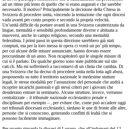
ad un ritmo più lento di quello che si erano augurati e che sarebbe
necessario. Il motivo? Principalmente la decisione della Chiesa in
Svizzera di procedere unita, vincendo la tentazione che ogni diocesi
vada avanti per conto proprio e secondo la propria velocità.
Un’unità difficile da portare avanti in una Svizzera caratterizzata da
lingue, mentalità e sensibiltà profondamente diverse e abituata a
muoversi, anche in campo religioso, secondo una mentalità
federalista. I primi passi in questa direzione sarebbero già stati
compiuti, ma per la loro messa in opera ci vorrà un po’ più tempo,
per cui alcune delle misure annunciate, hanno dovuto essere
procrastinate di un anno. Non ricapitolerò qui le singole misure di
cui si è parlato. Da qualche giorno sono state pubblicate sul sito
catt.ch. Ma mi soffermerò a raccontarvi di un clima che cambia. Di
una Svizzera che ha deciso di procedere unita nella lotta agli abusi,
proponendo su tutto il territorio nazionale le medesime stutture
legali, le stesse modalità per l’assunzione del personale che andrà a
ricoprire incarichi pastorali e gli stessi criteri per i giovani che
desiderano entrare in seminario. Alcune strutture, invece, verranno
centralizzate – il tribunale nazionale ecclesiastico penale e
disciplinare per esempio – , per evitare che, come può accadere oggi
nei tribunali diocesani ecclesiastici, siedano le une di fronte alle altre,
persone che si conoscono, generando conflitti di lealtà che si
possono facilmente immaginare.
Per quanto riguarda la diocesi di Lugano, che all’indomani del 12