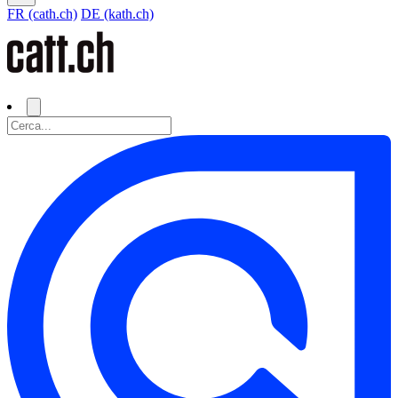
FR (cath.ch)
DE (kath.ch)