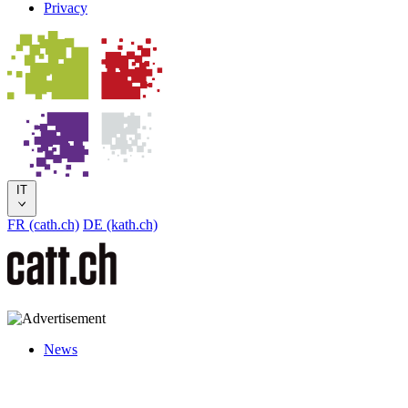
Privacy
IT
FR (cath.ch)
DE (kath.ch)
News