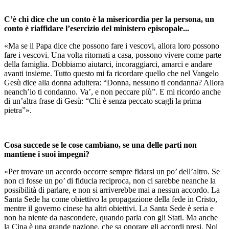
C’è chi dice che un conto è la misericordia per la persona, un
conto è riaffidare l’esercizio del ministero episcopale...
«Ma se il Papa dice che possono fare i vescovi, allora loro possono
fare i vescovi. Una volta ritornati a casa, possono vivere come parte
della famiglia. Dobbiamo aiutarci, incoraggiarci, amarci e andare
avanti insieme. Tutto questo mi fa ricordare quello che nel Vangelo
Gesù dice alla donna adultera: “Donna, nessuno ti condanna? Allora
neanch’io ti condanno. Va’, e non peccare più”. E mi ricordo anche
di un’altra frase di Gesù: “Chi è senza peccato scagli la prima
pietra”».
Cosa succede se le cose cambiano, se una delle parti non
mantiene i suoi impegni?
«Per trovare un accordo occorre sempre fidarsi un po’ dell’altro. Se
non ci fosse un po’ di fiducia reciproca, non ci sarebbe neanche la
possibilità di parlare, e non si arriverebbe mai a nessun accordo. La
Santa Sede ha come obiettivo la propagazione della fede in Cristo,
mentre il governo cinese ha altri obiettivi. La Santa Sede è seria e
non ha niente da nascondere, quando parla con gli Stati. Ma anche
la Cina è una grande nazione, che sa onorare gli accordi presi. Noi