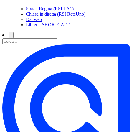
Strada Regina (RSI LA1)
Chiese in diretta (RSI ReteUno)
Dal web
Libreria SHORTCATT