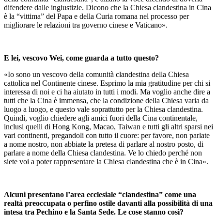
difendere dalle ingiustizie. Dicono che la Chiesa clandestina in Cina
è la “vittima” del Papa e della Curia romana nel processo per
migliorare le relazioni tra governo cinese e Vaticano».
E lei, vescovo Wei, come guarda a tutto questo?
«Io sono un vescovo della comunità clandestina della Chiesa
cattolica nel Continente cinese. Esprimo la mia gratitudine per chi si
interessa di noi e ci ha aiutato in tutti i modi. Ma voglio anche dire a
tutti che la Cina è immensa, che la condizione della Chiesa varia da
luogo a luogo, e questo vale soprattutto per la Chiesa clandestina.
Quindi, voglio chiedere agli amici fuori della Cina continentale,
inclusi quelli di Hong Kong, Macao, Taiwan e tutti gli altri sparsi nei
vari continenti, pregandoli con tutto il cuore: per favore, non parlate
a nome nostro, non abbiate la pretesa di parlare al nostro posto, di
parlare a nome della Chiesa clandestina. Ve lo chiedo perché non
siete voi a poter rappresentare la Chiesa clandestina che è in Cina».
Alcuni presentano l’area ecclesiale “clandestina” come una
realtà preoccupata o perfino ostile davanti alla possibilità di una
intesa tra Pechino e la Santa Sede. Le cose stanno così?