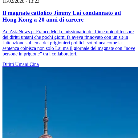
11/02/2026 - 13:23
Il magnate cattolico Jimmy Lai condannato ad
Hong Kong a 20 anni di carcere
Ad AsiaNews p. Franco Mella, missionario del Pime noto difensore
dei diritti umani che pochi giorni fa aveva rinnovato con un sit-in
l'attenzione sul tema dei prigionieri politici, sottolinea come la
sentenza colpisca non solo Lai ma il giornale del magnate con “nove
persone in prigione” tra i collaboratori.
Diritti Umani
Cina