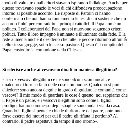
modo di valutare quali criteri stavano ispirando il dialogo. Anche per
questo trovavano spazio le voci di chi diffondeva preoccupazione
intorno al possibile accordo. Le risposte di Parolin ci hanno
confermato che non hanno fondamento le tesi di chi sostiene che un
accordo finirà per contraddire i princìpi cattolici. Il Papa non è un
politico. I collaboratori del Papa non si muovono seguendo criteri
politici. Tutto il loro impegno è animato e illuminato dalla fede. E la
fede alimenta anche il desiderio che tutte le pecore ritornino all’unità
nello stesso gregge, sotto lo stesso pastore. Questo è il compito del
Papa: custodire la comunione nella Chiesa».
Si riferisce anche ai vescovi ordinati in maniera illegittima?
«Tra i 7 vescovi illegittimi ce ne sono alcuni scomunicati, e
qualcuno di loro ha fatto delle cose non buone. Qualcuno si può
chiedere: sono ancora degni e in grado di guidare le comunità come
vescovi? Il mio modo di guardare le cose è questo: noi sappiamo che
il Papa è un padre, e i vescovi illegittimi sono come il figliol
prodigo, hanno commesso degli sbagli e sono andati via da casa.
Quando il figlio si pente, e chiede di ritornare dal padre, potranno
forse esserci dei motivi per cui il padre gli rifiuta il perdono? Al
contrario, il padre aspettava da tempo il suo ritorno».