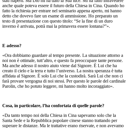
stati riaperti. Ma Dio mi ha dato la Sua luce. Mi ha fatto intravedere
anche quale poteva essere il futuro della Chiesa in Cina. Quando ho
fatto la richiesta per entrare nel seminario appena aperto, mi hanno
detto che dovevo fare un esame di ammissione. Ho preparato un
testo di presentazione con questo titolo: “Se la fine di un duro
inverno è arrivata, potrà mai la primavera essere lontana?”».
E adesso?
«Ora dobbiamo guardare al tempo presente. La situazione attorno a
noi non è ottimale, tutt’altro, e questo fa preoccupare tante persone.
Ma anche adesso il nostro aiuto viene dal Signore. È Lui che ha
creato il cielo e la terra e tutto l’universo. La nostra speranza è tutta
affidata al Signore. È solo Lui che la custodirà. Sarà Lui che non ci
farà provare vergogna di noi stessi. Per questo le parole del cardinale
Parolin, che ho potuto leggere, mi hanno molto incoraggiato».
Cosa, in particolare, l’ha confortata di quelle parole?
«Da tanto tempo noi della Chiesa in Cina sapevamo solo che la
Santa Sede e la Repubblica popolare cinese stanno trattando per
superare le distanze. Ma le trattative erano riservate, e non avevamo