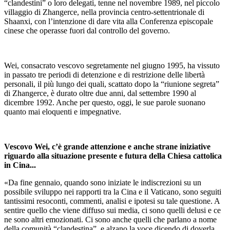
“clandestini” o loro delegati, tenne nel novembre 1989, nel piccolo
villaggio di Zhangerce, nella provincia centro-settentrionale di
Shaanxi, con l’intenzione di dare vita alla Conferenza episcopale
cinese che operasse fuori dal controllo del governo.
Wei, consacrato vescovo segretamente nel giugno 1995, ha vissuto
in passato tre periodi di detenzione e di restrizione delle libertà
personali, il più lungo dei quali, scattato dopo la “riunione segreta”
di Zhangerce, è durato oltre due anni, dal settembre 1990 al
dicembre 1992. Anche per questo, oggi, le sue parole suonano
quanto mai eloquenti e impegnative.
Vescovo Wei, c’è grande attenzione e anche strane iniziative
riguardo alla situazione presente e futura della Chiesa cattolica
in Cina...
«Da fine gennaio, quando sono iniziate le indiscrezioni su un
possibile sviluppo nei rapporti tra la Cina e il Vaticano, sono seguiti
tantissimi resoconti, commenti, analisi e ipotesi su tale questione. A
sentire quello che viene diffuso sui media, ci sono quelli delusi e ce
ne sono altri emozionati. Ci sono anche quelli che parlano a nome
della comunità “clandestina”, e alzano la voce dicendo di doverla