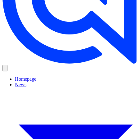
Homepage
News