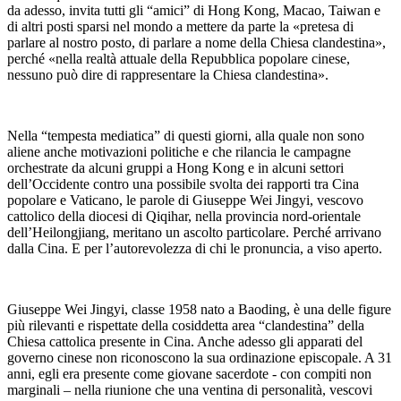
da adesso, invita tutti gli “amici” di Hong Kong, Macao, Taiwan e
di altri posti sparsi nel mondo a mettere da parte la «pretesa di
parlare al nostro posto, di parlare a nome della Chiesa clandestina»,
perché «nella realtà attuale della Repubblica popolare cinese,
nessuno può dire di rappresentare la Chiesa clandestina».
Nella “tempesta mediatica” di questi giorni, alla quale non sono
aliene anche motivazioni politiche e che rilancia le campagne
orchestrate da alcuni gruppi a Hong Kong e in alcuni settori
dell’Occidente contro una possibile svolta dei rapporti tra Cina
popolare e Vaticano, le parole di Giuseppe Wei Jingyi, vescovo
cattolico della diocesi di Qiqihar, nella provincia nord-orientale
dell’Heilongjiang, meritano un ascolto particolare. Perché arrivano
dalla Cina. E per l’autorevolezza di chi le pronuncia, a viso aperto.
Giuseppe Wei Jingyi, classe 1958 nato a Baoding, è una delle figure
più rilevanti e rispettate della cosiddetta area “clandestina” della
Chiesa cattolica presente in Cina. Anche adesso gli apparati del
governo cinese non riconoscono la sua ordinazione episcopale. A 31
anni, egli era presente come giovane sacerdote - con compiti non
marginali – nella riunione che una ventina di personalità, vescovi