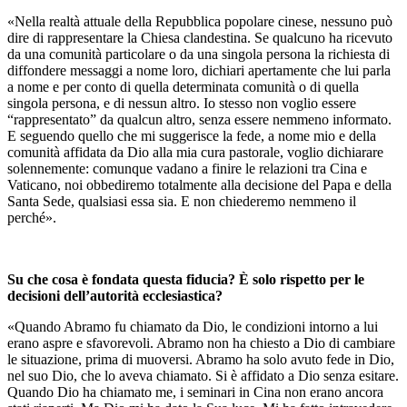
«Nella realtà attuale della Repubblica popolare cinese, nessuno può
dire di rappresentare la Chiesa clandestina. Se qualcuno ha ricevuto
da una comunità particolare o da una singola persona la richiesta di
diffondere messaggi a nome loro, dichiari apertamente che lui parla
a nome e per conto di quella determinata comunità o di quella
singola persona, e di nessun altro. Io stesso non voglio essere
“rappresentato” da qualcun altro, senza essere nemmeno informato.
E seguendo quello che mi suggerisce la fede, a nome mio e della
comunità affidata da Dio alla mia cura pastorale, voglio dichiarare
solennemente: comunque vadano a finire le relazioni tra Cina e
Vaticano, noi obbediremo totalmente alla decisione del Papa e della
Santa Sede, qualsiasi essa sia. E non chiederemo nemmeno il
perché».
Su che cosa è fondata questa fiducia? È solo rispetto per le
decisioni dell’autorità ecclesiastica?
«Quando Abramo fu chiamato da Dio, le condizioni intorno a lui
erano aspre e sfavorevoli. Abramo non ha chiesto a Dio di cambiare
le situazione, prima di muoversi. Abramo ha solo avuto fede in Dio,
nel suo Dio, che lo aveva chiamato. Si è affidato a Dio senza esitare.
Quando Dio ha chiamato me, i seminari in Cina non erano ancora