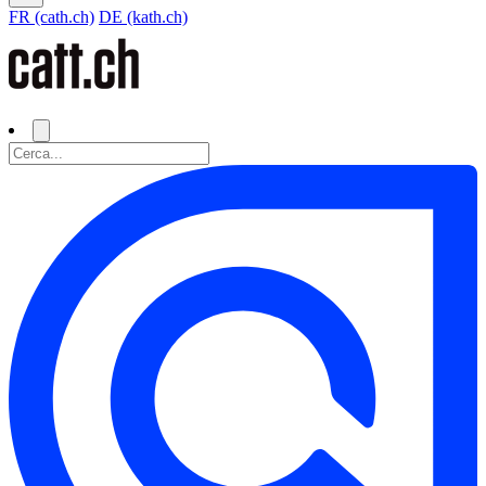
FR (cath.ch)
DE (kath.ch)