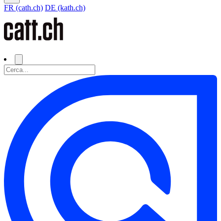
FR (cath.ch)
DE (kath.ch)