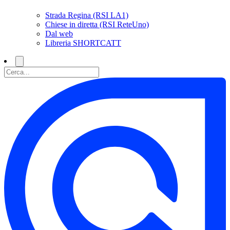
Strada Regina (RSI LA1)
Chiese in diretta (RSI ReteUno)
Dal web
Libreria SHORTCATT