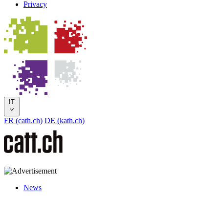
Privacy
IT
FR (cath.ch)
DE (kath.ch)
News