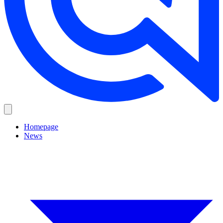
Homepage
News