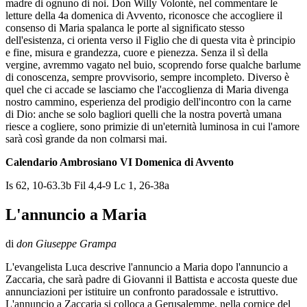
madre di ognuno di noi. Don Willy Volonté, nel commentare le
letture della 4a domenica di Avvento, riconosce che accogliere il
consenso di Maria spalanca le porte al significato stesso
dell'esistenza, ci orienta verso il Figlio che di questa vita è principio
e fine, misura e grandezza, cuore e pienezza. Senza il sì della
vergine, avremmo vagato nel buio, scoprendo forse qualche barlume
di conoscenza, sempre provvisorio, sempre incompleto. Diverso è
quel che ci accade se lasciamo che l'accoglienza di Maria divenga
nostro cammino, esperienza del prodigio dell'incontro con la carne
di Dio: anche se solo bagliori quelli che la nostra povertà umana
riesce a cogliere, sono primizie di un'eternità luminosa in cui l'amore
sarà così grande da non colmarsi mai.
Calendario Ambrosiano VI Domenica di Avvento
Is 62, 10-63.3b Fil 4,4-9 Lc 1, 26-38a
L'annuncio a Maria
di
don Giuseppe Grampa
L'evangelista Luca descrive l'annuncio a Maria dopo l'annuncio a
Zaccaria, che sarà padre di Giovanni il Battista e accosta queste due
annunciazioni per istituire un confronto paradossale e istruttivo.
L'annuncio a Zaccaria si colloca a Gerusalemme, nella cornice del