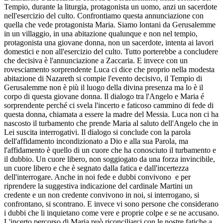
Tempio, durante la liturgia, protagonista un uomo, anzi un sacerdote
nell'esercizio del culto. Confrontiamo questa annunciazione con
quella che vede protagonista Maria. Siamo lontani da Gerusalemme
in un villaggio, in una abitazione qualunque e non nel tempio,
protagonista una giovane donna, non un sacerdote, intenta ai lavori
domestici e non all'esercizio del culto. Tutto porterebbe a concludere
che decisiva è l'annunciazione a Zaccaria. E invece con un
rovesciamento sorprendente Luca ci dice che proprio nella modesta
abitazione di Nazareth si compie l'evento decisivo, il Tempio di
Gerusalemme non è più il luogo della divina presenza ma lo è il
corpo di questa giovane donna. Il dialogo tra l'Angelo e Maria é
sorprendente perché ci svela l'incerto e faticoso cammino di fede di
questa donna, chiamata a essere la madre del Messia. Luca non ci ha
nascosto il turbamento che prende Maria al saluto dell'Angelo che in
Lei suscita interrogativi. Il dialogo si conclude con la parola
dell'affidamento incondizionato a Dio e alla sua Parola, ma
l'affidamento è quello di un cuore che ha conosciuto il turbamento e
il dubbio. Un cuore libero, non soggiogato da una forza invincibile,
un cuore libero e che è segnato dalla fatica e dall'incertezza
dell'interrogare. Anche in noi fede e dubbi convivono e per
riprendere la suggestiva indicazione del cardinale Martini un
credente e un non credente convivono in noi, si interrogano, si
confrontano, si scontrano. E invece vi sono persone che considerano
i dubbi che li inquietano come vere e proprie colpe e se ne accusano.
L'incerto percorso di Maria può riconciliarci con le nostre fatiche a