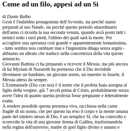
Come ad un filo, appesi ad un Sì
di
Dante Balbo
Gesù è l'indubbio protagonista dell'Avvento, sia perché siamo
preparati al suo Natale, sia perché questo periodo straordinario
dell'anno ci ricorda la sua seconda venuta, quando avrà posto tutti i
nemici sotto i suoi piedi, l'ultimo dei quali sarà la morte. Per
accogliere una speranza così grande e apparentemente lontanissima,
- tutto sembra non cambiare mai e l'ingiustizia dilaga senza argini -
abbiamo un alleato che traduce nella concretezza della vita questo
annuncio.
Giovanni Battista ci ha preparato a ricevere il Messia, ma più ancora
di lui Myriam di Nazareth ha permesso che il Dio invisibile
diventasse un bambino, un giovane uomo, un maestro in Israele, il
Messia atteso da sempre.
L'Emmanuele (Dio con noi) è il nome che il profeta Isaia assegna al
figlio della vergine, già 7 secoli prima di Cristo, probabilmente senza
avere l'idea di quanto questa profezia fosse pregnante e letteralmente
esatta.
A rendere possibile questa presenza viva, racchiusa nella carne
fragile di un uomo, che per questo ha reso il corpo e la mente umana
parte del mistero stesso di Dio, è un semplice Sì, che ha coinvolto e
sconvolto la vita di una giovane donna di Galilea, trasformandola
nella regina dell'universo, madre di quel figlio divino e umano e