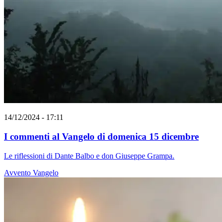
14/12/2024 - 17:11
I commenti al Vangelo di domenica 15 dicembre
Le riflessioni di Dante Balbo e don Giuseppe Grampa.
Avvento
Vangelo