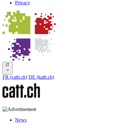
Privacy
IT
FR (cath.ch)
DE (kath.ch)
News