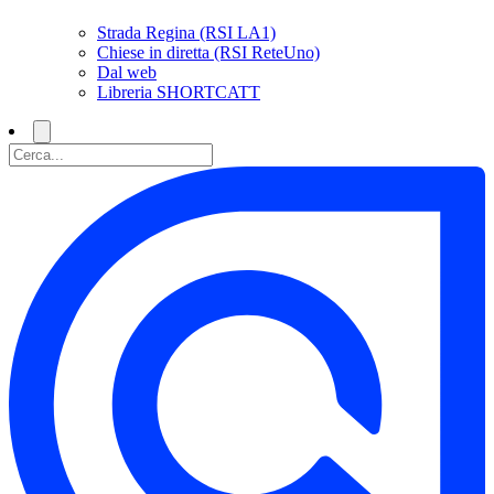
Strada Regina (RSI LA1)
Chiese in diretta (RSI ReteUno)
Dal web
Libreria SHORTCATT