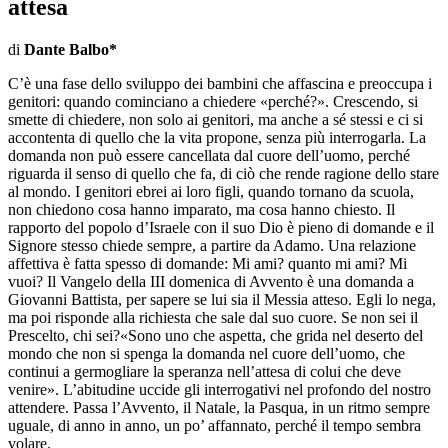
attesa
di
Dante Balbo*
C’è una fase dello sviluppo dei bambini che affascina e preoccupa i
genitori: quando cominciano a chiedere «perché?». Crescendo, si
smette di chiedere, non solo ai genitori, ma anche a sé stessi e ci si
accontenta di quello che la vita propone, senza più interrogarla. La
domanda non può essere cancellata dal cuore dell’uomo, perché
riguarda il senso di quello che fa, di ciò che rende ragione dello stare
al mondo. I genitori ebrei ai loro figli, quando tornano da scuola,
non chiedono cosa hanno imparato, ma cosa hanno chiesto. Il
rapporto del popolo d’Israele con il suo Dio è pieno di domande e il
Signore stesso chiede sempre, a partire da Adamo. Una relazione
affettiva è fatta spesso di domande: Mi ami? quanto mi ami? Mi
vuoi? Il Vangelo della III domenica di Avvento è una domanda a
Giovanni Battista, per sapere se lui sia il Messia atteso. Egli lo nega,
ma poi risponde alla richiesta che sale dal suo cuore. Se non sei il
Prescelto, chi sei?«Sono uno che aspetta, che grida nel deserto del
mondo che non si spenga la domanda nel cuore dell’uomo, che
continui a germogliare la speranza nell’attesa di colui che deve
venire». L’abitudine uccide gli interrogativi nel profondo del nostro
attendere. Passa l’Avvento, il Natale, la Pasqua, in un ritmo sempre
uguale, di anno in anno, un po’ affannato, perché il tempo sembra
volare.