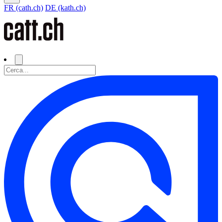
FR (cath.ch)
DE (kath.ch)