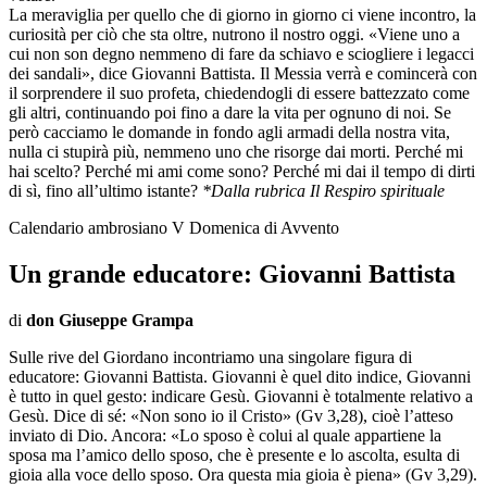
La meraviglia per quello che di giorno in giorno ci viene incontro, la
curiosità per ciò che sta oltre, nutrono il nostro oggi. «Viene uno a
cui non son degno nemmeno di fare da schiavo e sciogliere i legacci
dei sandali», dice Giovanni Battista. Il Messia verrà e comincerà con
il sorprendere il suo profeta, chiedendogli di essere battezzato come
gli altri, continuando poi fino a dare la vita per ognuno di noi. Se
però cacciamo le domande in fondo agli armadi della nostra vita,
nulla ci stupirà più, nemmeno uno che risorge dai morti. Perché mi
hai scelto? Perché mi ami come sono? Perché mi dai il tempo di dirti
di sì, fino all’ultimo istante?
*Dalla rubrica Il Respiro spirituale
Calendario ambrosiano V Domenica di Avvento
Un grande educatore: Giovanni Battista
di
don Giuseppe Grampa
Sulle rive del Giordano incontriamo una singolare figura di
educatore: Giovanni Battista. Giovanni è quel dito indice, Giovanni
è tutto in quel gesto: indicare Gesù. Giovanni è totalmente relativo a
Gesù. Dice di sé: «Non sono io il Cristo» (Gv 3,28), cioè l’atteso
inviato di Dio. Ancora: «Lo sposo è colui al quale appartiene la
sposa ma l’amico dello sposo, che è presente e lo ascolta, esulta di
gioia alla voce dello sposo. Ora questa mia gioia è piena» (Gv 3,29).