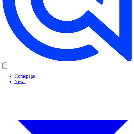
Homepage
News