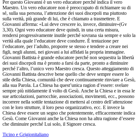
Per questo Giovanni è un vero educatore perché indica il vero
Maestro. Un vero educatore non è preoccupato di richiamare su di
sé, sulla sua persona, l’attenzione dei suoi discepoli ma piuttosto
sulla verità, più grande di lui, che è chiamato a trasmettere. E
Giovanni afferma: «Lui deve crescere io, invece, diminuire»(Gv
3,30). Ogni vero educatore deve quindi, in una certa misura,
rendersi progressivamente inutile perché sovrana sia sempre e solo la
verità alla quale l’educatore deve condurre. È tentazione per
l’educatore, per l’adulto, proporre se stesso e tendere a creare nei
figli, negli alunni, nei giovani a lui affidati la propria immagine.
Giovanni Battista è grande educatore perché non sequestra la libertà
dei suoi discepoli ma è pronto a farsi da parte, pronto a diminuire
perché l’altro, l’unico vero Maestro cresca. Questo atteggiamento di
Giovanni Battista descrive bene quello che deve sempre essere lo
stile della Chiesa, comunità che deve continuamente rinviare a Gesù,
alla sua Parola. La Chiesa ha quest’unica ragion d’essere: svelare
sempre più nitidamente il volto di Gesù. Anche la Chiesa e in essa le
sue articolazioni, parrocchie, associazioni, movimenti, ecc., possono
incorrere nella sottile tentazione di mettersi al centro dell’attenzione
con le loro strutture, il loro peso organizzativo, ecc. E invece la
Chiesa deve essere un segno che potentemente, efficacemente indica
Gesù. Come Giovanni anche la Chiesa non ha altra ragione d’essere
che diminuire perché Lui solo, il Signore cresca.
Ticino e Grigionitaliano