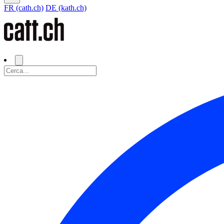
FR (cath.ch)
DE (kath.ch)