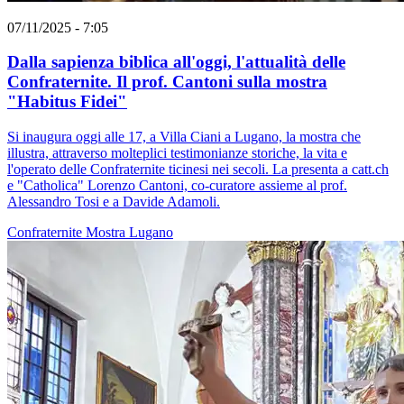
07/11/2025 - 7:05
Dalla sapienza biblica all'oggi, l'attualità delle
Confraternite. Il prof. Cantoni sulla mostra
"Habitus Fidei"
Si inaugura oggi alle 17, a Villa Ciani a Lugano, la mostra che
illustra, attraverso molteplici testimonianze storiche, la vita e
l'operato delle Confraternite ticinesi nei secoli. La presenta a catt.ch
e "Catholica" Lorenzo Cantoni, co-curatore assieme al prof.
Alessandro Tosi e a Davide Adamoli.
Confraternite
Mostra
Lugano