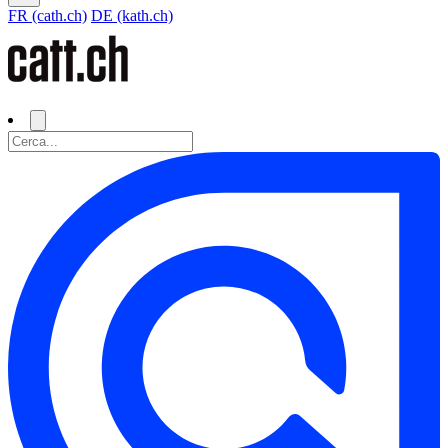
FR (cath.ch)
DE (kath.ch)