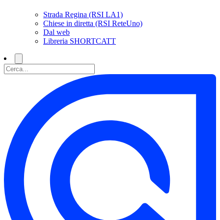
Strada Regina (RSI LA1)
Chiese in diretta (RSI ReteUno)
Dal web
Libreria SHORTCATT