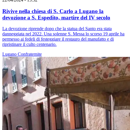
Rivive nella chiesa di S. Carlo a Lugano la
devozione a S. Espedito, martire del IV secolo
La devozione riprende dopo che la statua del Santo era stata
danneggiata nel 2022. Una solenne S. Messa lo scorso 19 aprile ha
permesso ai fedeli di festeggiare il restauro del manufatto e di
ripristinare il culto centenario.
Lugano
Confraternite