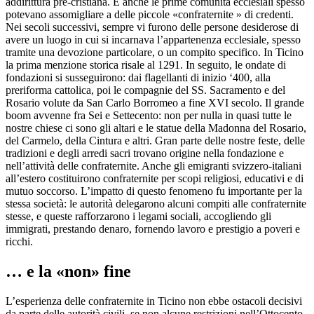
addirittura pre-cristiana. E anche le prime comunità ecclesiali spesso
potevano assomigliare a delle piccole «confraternite » di credenti.
Nei secoli successivi, sempre vi furono delle persone desiderose di
avere un luogo in cui si incarnava l’appartenenza ecclesiale, spesso
tramite una devozione particolare, o un compito specifico. In Ticino
la prima menzione storica risale al 1291. In seguito, le ondate di
fondazioni si susseguirono: dai flagellanti di inizio ‘400, alla
preriforma cattolica, poi le compagnie del SS. Sacramento e del
Rosario volute da San Carlo Borromeo a fine XVI secolo. Il grande
boom avvenne fra Sei e Settecento: non per nulla in quasi tutte le
nostre chiese ci sono gli altari e le statue della Madonna del Rosario,
del Carmelo, della Cintura e altri. Gran parte delle nostre feste, delle
tradizioni e degli arredi sacri trovano origine nella fondazione e
nell’attività delle confraternite. Anche gli emigranti svizzero-italiani
all’estero costituirono confraternite per scopi religiosi, educativi e di
mutuo soccorso. L’impatto di questo fenomeno fu importante per la
stessa società: le autorità delegarono alcuni compiti alle confraternite
stesse, e queste rafforzarono i legami sociali, accogliendo gli
immigrati, prestando denaro, fornendo lavoro e prestigio a poveri e
ricchi.
… e la «non» fine
L’esperienza delle confraternite in Ticino non ebbe ostacoli decisivi
da parte delle autorità civili, se non alcune restrizioni nell’Ottocento.