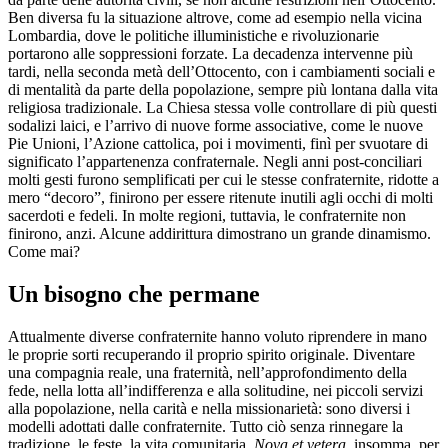
Ben diversa fu la situazione altrove, come ad esempio nella vicina
Lombardia, dove le politiche illuministiche e rivoluzionarie
portarono alle soppressioni forzate. La decadenza intervenne più
tardi, nella seconda metà dell’Ottocento, con i cambiamenti sociali e
di mentalità da parte della popolazione, sempre più lontana dalla vita
religiosa tradizionale. La Chiesa stessa volle controllare di più questi
sodalizi laici, e l’arrivo di nuove forme associative, come le nuove
Pie Unioni, l’Azione cattolica, poi i movimenti, finì per svuotare di
significato l’appartenenza confraternale. Negli anni post-conciliari
molti gesti furono semplificati per cui le stesse confraternite, ridotte a
mero “decoro”, finirono per essere ritenute inutili agli occhi di molti
sacerdoti e fedeli. In molte regioni, tuttavia, le confraternite non
finirono, anzi. Alcune addirittura dimostrano un grande dinamismo.
Come mai?
Un bisogno che permane
Attualmente diverse confraternite hanno voluto riprendere in mano
le proprie sorti recuperando il proprio spirito originale. Diventare
una compagnia reale, una fraternità, nell’approfondimento della
fede, nella lotta all’indifferenza e alla solitudine, nei piccoli servizi
alla popolazione, nella carità e nella missionarietà: sono diversi i
modelli adottati dalle confraternite. Tutto ciò senza rinnegare la
tradizione, le feste, la vita comunitaria.
Nova et vetera
, insomma, per