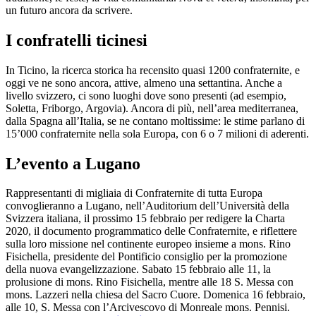
un futuro ancora da scrivere.
I confratelli ticinesi
In Ticino, la ricerca storica ha recensito quasi 1200 confraternite, e
oggi ve ne sono ancora, attive, almeno una settantina. Anche a
livello svizzero, ci sono luoghi dove sono presenti (ad esempio,
Soletta, Friborgo, Argovia). Ancora di più, nell’area mediterranea,
dalla Spagna all’Italia, se ne contano moltissime: le stime parlano di
15’000 confraternite nella sola Europa, con 6 o 7 milioni di aderenti.
L’evento a Lugano
Rappresentanti di migliaia di Confraternite di tutta Europa
convoglieranno a Lugano, nell’Auditorium dell’Università della
Svizzera italiana, il prossimo 15 febbraio per redigere la Charta
2020, il documento programmatico delle Confraternite, e riflettere
sulla loro missione nel continente europeo insieme a mons. Rino
Fisichella, presidente del Pontificio consiglio per la promozione
della nuova evangelizzazione. Sabato 15 febbraio alle 11, la
prolusione di mons. Rino Fisichella, mentre alle 18 S. Messa con
mons. Lazzeri nella chiesa del Sacro Cuore. Domenica 16 febbraio,
alle 10, S. Messa con l’Arcivescovo di Monreale mons. Pennisi.