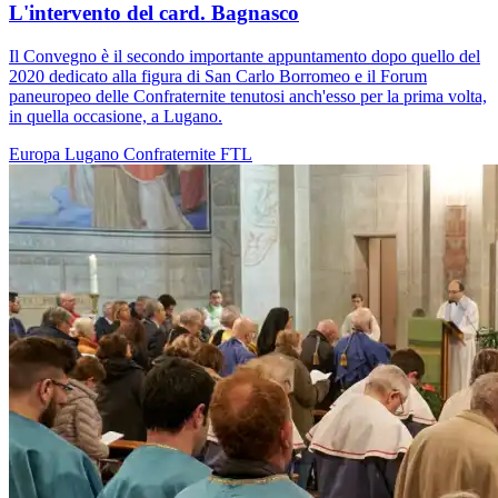
L'intervento del card. Bagnasco
Il Convegno è il secondo importante appuntamento dopo quello del
2020 dedicato alla figura di San Carlo Borromeo e il Forum
paneuropeo delle Confraternite tenutosi anch'esso per la prima volta,
in quella occasione, a Lugano.
Europa
Lugano
Confraternite
FTL