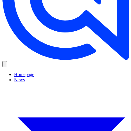
Homepage
News