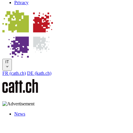
Privacy
IT
FR (cath.ch)
DE (kath.ch)
News