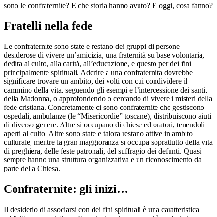
sono le confraternite? E che storia hanno avuto? E oggi, cosa fanno?
Fratelli nella fede
Le confraternite sono state e restano dei gruppi di persone
desiderose di vivere un’amicizia, una fraternità su base volontaria,
dedita al culto, alla carità, all’educazione, e questo per dei fini
principalmente spirituali. Aderire a una confraternita dovrebbe
significare trovare un ambito, dei volti con cui condividere il
cammino della vita, seguendo gli esempi e l’intercessione dei santi,
della Madonna, o approfondendo o cercando di vivere i misteri della
fede cristiana. Concretamente ci sono confraternite che gestiscono
ospedali, ambulanze (le “Misericordie” toscane), distribuiscono aiuti
di diverso genere. Altre si occupano di chiese ed oratori, tenendoli
aperti al culto. Altre sono state e talora restano attive in ambito
culturale, mentre la gran maggioranza si occupa soprattutto della vita
di preghiera, delle feste patronali, del suffragio dei defunti. Quasi
sempre hanno una struttura organizzativa e un riconoscimento da
parte della Chiesa.
Confraternite: gli inizi…
Il desiderio di associarsi con dei fini spirituali è una caratteristica