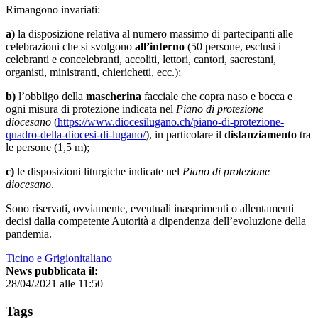
Rimangono invariati:
a)
la disposizione relativa al numero massimo di partecipanti alle
celebrazioni che si svolgono
all’interno
(50 persone, esclusi i
celebranti e concelebranti, accoliti, lettori, cantori, sacrestani,
organisti, ministranti, chierichetti, ecc.);
b)
l’obbligo della
mascherina
facciale che copra naso e bocca e
ogni misura di protezione indicata nel
Piano di protezione
diocesano
(
https://www.diocesilugano.ch/piano-di-protezione-
quadro-della-diocesi-di-lugano/
), in particolare il
distanziamento
tra
le persone (1,5 m);
c)
le disposizioni liturgiche indicate nel
Piano di protezione
diocesano
.
Sono riservati, ovviamente, eventuali inasprimenti o allentamenti
decisi dalla competente Autorità a dipendenza dell’evoluzione della
pandemia.
Ticino e Grigionitaliano
News pubblicata il:
28/04/2021 alle 11:50
Tags