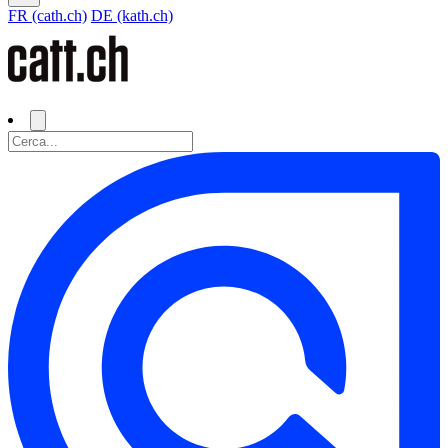
FR (cath.ch)
DE (kath.ch)