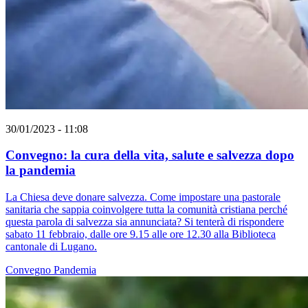
30/01/2023 - 11:08
Convegno: la cura della vita, salute e salvezza dopo
la pandemia
La Chiesa deve donare salvezza. Come impostare una pastorale
sanitaria che sappia coinvolgere tutta la comunità cristiana perché
questa parola di salvezza sia annunciata? Si tenterà di rispondere
sabato 11 febbraio, dalle ore 9.15 alle ore 12.30 alla Biblioteca
cantonale di Lugano.
Convegno
Pandemia