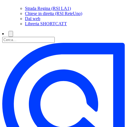
Strada Regina (RSI LA1)
Chiese in diretta (RSI ReteUno)
Dal web
Libreria SHORTCATT