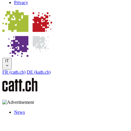
Privacy
IT
FR (cath.ch)
DE (kath.ch)
News