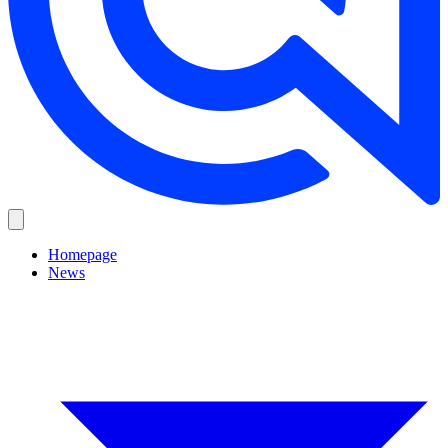
Homepage
News