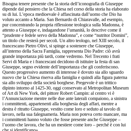
Bisogna tenere presente che la storia dell’iconografia di Giuseppe
dipende dal pensiero che la Chiesa nel corso della storia ha elaborato
su di lui. L’epoca medioevale è affascinata dall’uomo che Dio ha
voluto accanto a Maria. San Bernardo di Chiaravalle, ad esempio,
pur concentrando la propria riflessione teologica sulla Madonna, è
attento a Giuseppe e, indagandone l’umanità, lo descrive come il
“prudente e fedele servo della Madonna”, e come “nutritor Domini”,
un titolo che resterà per secoli. Un altro teologo, nel XIII secolo, il
francescano Pietro Olivi, si spinge a sostenere che Giuseppe,
all’interno della Sacra Famiglia, rappresenta Dio Padre: ciò avrà
grande importanza più tardi, come vedremo. Nel Trecento i frati
Servi di Maria e i francescani decidono di istituire la festa di san
Giuseppe, segno evidente dell’importanza che gli conferiscono.
Questo progressivo aumento di interesse è dovuto sia allo sguardo
nuovo che la Chiesa riserva alla famiglia e quindi alla figura paterna
sia allo sviluppo della società borghese. Pregevole è un trittico
dipinto intorno al 1425-30, oggi conservato al Metropolitan Museum
of Art di New York, del pittore Robert Campin: al centro vi è
l’Annunciazione mentre nelle due ante laterali compaiono, a sinistra
i committenti, appartenenti alla borghesia degli affari, mentre a
destra è ritratto Giuseppe, vestito come loro e seduto al tavolo di
lavoro, nella sua falegnameria. Maria non poteva certo mancare, ma
i committenti hanno voluto che fosse presente anche Giuseppe –
l’uomo che lavora, che ha un mestiere come loro – perché è con lui
che si identificano».