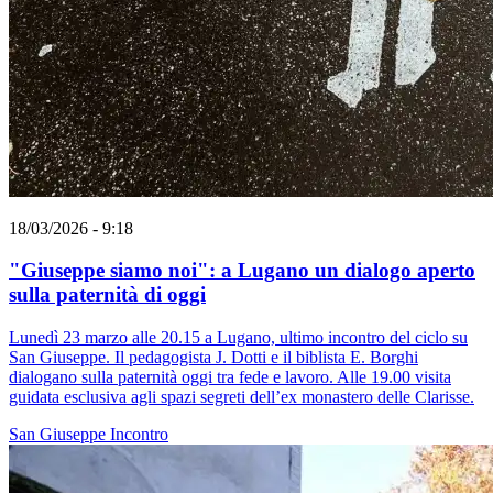
18/03/2026 - 9:18
"Giuseppe siamo noi": a Lugano un dialogo aperto
sulla paternità di oggi
Lunedì 23 marzo alle 20.15 a Lugano, ultimo incontro del ciclo su
San Giuseppe. Il pedagogista J. Dotti e il biblista E. Borghi
dialogano sulla paternità oggi tra fede e lavoro. Alle 19.00 visita
guidata esclusiva agli spazi segreti dell’ex monastero delle Clarisse.
San Giuseppe
Incontro