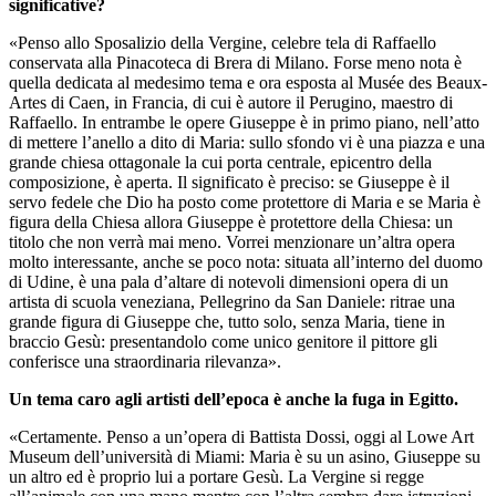
significative?
«Penso allo Sposalizio della Vergine, celebre tela di Raffaello
conservata alla Pinacoteca di Brera di Milano. Forse meno nota è
quella dedicata al medesimo tema e ora esposta al Musée des Beaux-
Artes di Caen, in Francia, di cui è autore il Perugino, maestro di
Raffaello. In entrambe le opere Giuseppe è in primo piano, nell’atto
di mettere l’anello a dito di Maria: sullo sfondo vi è una piazza e una
grande chiesa ottagonale la cui porta centrale, epicentro della
composizione, è aperta. Il significato è preciso: se Giuseppe è il
servo fedele che Dio ha posto come protettore di Maria e se Maria è
figura della Chiesa allora Giuseppe è protettore della Chiesa: un
titolo che non verrà mai meno. Vorrei menzionare un’altra opera
molto interessante, anche se poco nota: situata all’interno del duomo
di Udine, è una pala d’altare di notevoli dimensioni opera di un
artista di scuola veneziana, Pellegrino da San Daniele: ritrae una
grande figura di Giuseppe che, tutto solo, senza Maria, tiene in
braccio Gesù: presentandolo come unico genitore il pittore gli
conferisce una straordinaria rilevanza».
Un tema caro agli artisti dell’epoca è anche la fuga in Egitto.
«Certamente. Penso a un’opera di Battista Dossi, oggi al Lowe Art
Museum dell’università di Miami: Maria è su un asino, Giuseppe su
un altro ed è proprio lui a portare Gesù. La Vergine si regge