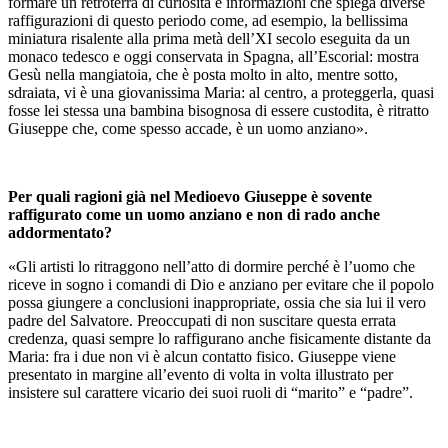
formare un retroterra di curiosità e informazioni che spiega diverse
raffigurazioni di questo periodo come, ad esempio, la bellissima
miniatura risalente alla prima metà dell’XI secolo eseguita da un
monaco tedesco e oggi conservata in Spagna, all’Escorial: mostra
Gesù nella mangiatoia, che è posta molto in alto, mentre sotto,
sdraiata, vi è una giovanissima Maria: al centro, a proteggerla, quasi
fosse lei stessa una bambina bisognosa di essere custodita, è ritratto
Giuseppe che, come spesso accade, è un uomo anziano».
Per quali ragioni già nel Medioevo Giuseppe è sovente
raffigurato come un uomo anziano e non di rado anche
addormentato?
«Gli artisti lo ritraggono nell’atto di dormire perché è l’uomo che
riceve in sogno i comandi di Dio e anziano per evitare che il popolo
possa giungere a conclusioni inappropriate, ossia che sia lui il vero
padre del Salvatore. Preoccupati di non suscitare questa errata
credenza, quasi sempre lo raffigurano anche fisicamente distante da
Maria: fra i due non vi è alcun contatto fisico. Giuseppe viene
presentato in margine all’evento di volta in volta illustrato per
insistere sul carattere vicario dei suoi ruoli di “marito” e “padre”.