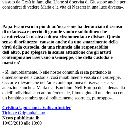
vissuto da Gesù in famiglia. L’arte si è servita di Giuseppe anche per
consentirci di vedere Maria e la vita di Nazaret in una luce diversa».
Papa Francesco in più di un’occasione ha denunciato il «senso
di orfanezza e perciò di grande vuoto e solitudine» che
caratterizza la nostra cultura «frammentata e divisa». Questo
senso di orfanezza, causato anche da uno smarrimento della
virtù della custodia, da una rinuncia alla responsabilità
dell’altro, può spiegare la scarsa attenzione che gli artisti
contemporanei riservano a Giuseppe, che della custodia è
maestro?
«Sì, indubbiamente. Nelle nostre comunità si sta perdendo la
dimensione della custodia, così mirabilmente vissuta da Giuseppe.
Occorre rilevare che nell’arte contemporanea è riservata scarsa
attenzione anche a Maria e al Bambino. Nell’Europa della denatalità
e dell’individualismo autoreferenziale, l’immagine di una donna con
un bambino sembra quasi politicamente scorretta, purtroppo».
Cristina Uguccioni - VaticanInsider
Ticino e Grigionitaliano
News pubblicata il:
19/03/2018 alle 13:00