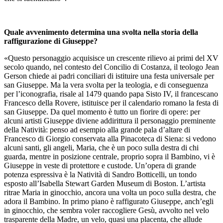
Quale avvenimento determina una svolta nella storia della
raffigurazione di Giuseppe?
«Questo personaggio acquisisce un crescente rilievo ai primi del XV
secolo quando, nel contesto del Concilio di Costanza, il teologo Jean
Gerson chiede ai padri conciliari di istituire una festa universale per
san Giuseppe. Ma la vera svolta per la teologia, e di conseguenza
per l’iconografia, risale al 1479 quando papa Sisto IV, il francescano
Francesco della Rovere, istituisce per il calendario romano la festa di
san Giuseppe. Da quel momento è tutto un fiorire di opere: per
alcuni artisti Giuseppe diviene addirittura il personaggio preminente
della Natività: penso ad esempio alla grande pala d’altare di
Francesco di Giorgio conservata alla Pinacoteca di Siena: si vedono
alcuni santi, gli angeli, Maria, che è un poco sulla destra di chi
guarda, mentre in posizione centrale, proprio sopra il Bambino, vi è
Giuseppe in veste di protettore e custode. Un’opera di grande
potenza espressiva è la Natività di Sandro Botticelli, un tondo
esposto all’Isabella Stewart Garden Museum di Boston. L’artista
ritrae Maria in ginocchio, ancora una volta un poco sulla destra, che
adora il Bambino. In primo piano è raffigurato Giuseppe, anch’egli
in ginocchio, che sembra voler raccogliere Gesù, avvolto nel velo
trasparente della Madre, un velo, quasi una placenta, che allude