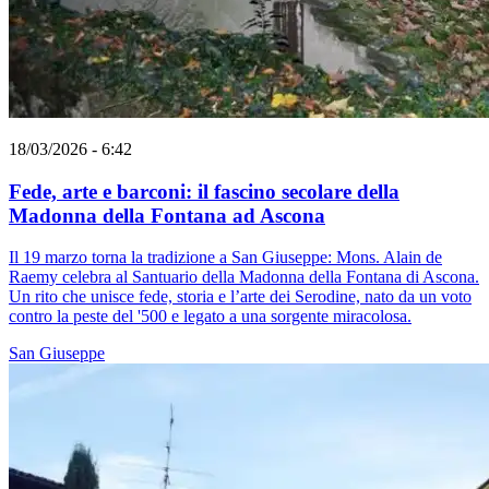
18/03/2026 - 6:42
Fede, arte e barconi: il fascino secolare della
Madonna della Fontana ad Ascona
Il 19 marzo torna la tradizione a San Giuseppe: Mons. Alain de
Raemy celebra al Santuario della Madonna della Fontana di Ascona.
Un rito che unisce fede, storia e l’arte dei Serodine, nato da un voto
contro la peste del '500 e legato a una sorgente miracolosa.
San Giuseppe