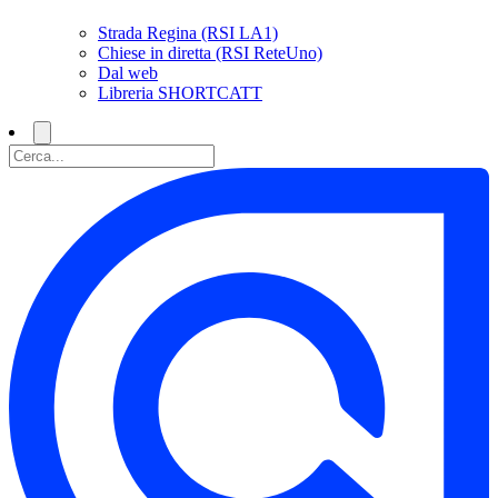
Strada Regina (RSI LA1)
Chiese in diretta (RSI ReteUno)
Dal web
Libreria SHORTCATT