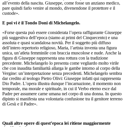
all’evento della nascita. Giuseppe, come fosse un anziano medico,
pare quindi farlo venire al mondo, divenendone il protettore e il
custode».
E poi vi è il Tondo Doni di Michelangelo.
«Forse questa può essere considerata l’opera raffigurante Giuseppe
più suggestiva dell’epoca (siamo ai primi del Cinquecento) e una
assoluta e quasi scandalosa novità. Per il soggetto più diffuso
dell’intero repertorio religioso, Maria, l’artista inventa una figura
unica, un’atleta femminile con braccia muscolose e nude. Anche la
figura di Giuseppe rappresenta una rottura con la tradizione
precedente. Michelangelo lo presenta come vegliardo molto virile
che con inaudita familiarità allarga le gambe intorno al corpo della
Vergine: un’interpretazione senza precedenti. Michelangelo sembra
dar credito al teologo Pietro Olivi: Giuseppe infatti qui rappresenta
Dio Padre. L’opera illustra dunque l’incarnazione, il momento non
temporale, ma morale e spirituale, in cui il Verbo eterno esce dal
Padre per assumere carne umana nel corpo di una donna. In questo
dipinto si manifesta una volontaria confusione tra il genitore terreno
di Gesù e il Padre».
Quali altre opere di quest’epoca lei ritiene maggiormente