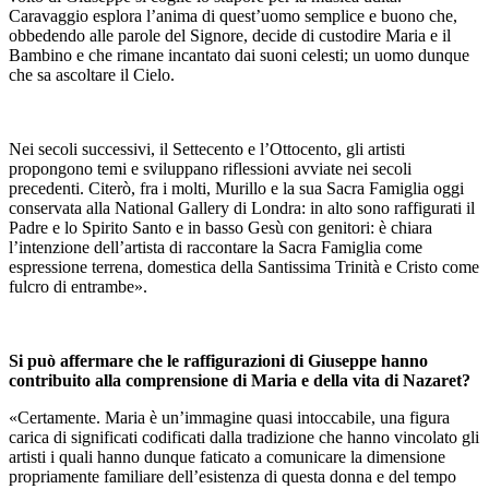
Caravaggio esplora l’anima di quest’uomo semplice e buono che,
obbedendo alle parole del Signore, decide di custodire Maria e il
Bambino e che rimane incantato dai suoni celesti; un uomo dunque
che sa ascoltare il Cielo.
Nei secoli successivi, il Settecento e l’Ottocento, gli artisti
propongono temi e sviluppano riflessioni avviate nei secoli
precedenti. Citerò, fra i molti, Murillo e la sua Sacra Famiglia oggi
conservata alla National Gallery di Londra: in alto sono raffigurati il
Padre e lo Spirito Santo e in basso Gesù con genitori: è chiara
l’intenzione dell’artista di raccontare la Sacra Famiglia come
espressione terrena, domestica della Santissima Trinità e Cristo come
fulcro di entrambe».
Si può affermare che le raffigurazioni di Giuseppe hanno
contribuito alla comprensione di Maria e della vita di Nazaret?
«Certamente. Maria è un’immagine quasi intoccabile, una figura
carica di significati codificati dalla tradizione che hanno vincolato gli
artisti i quali hanno dunque faticato a comunicare la dimensione
propriamente familiare dell’esistenza di questa donna e del tempo