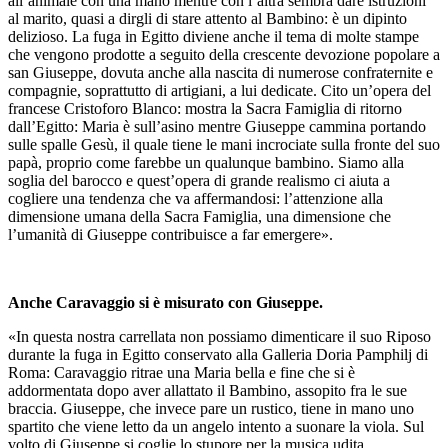
all’animale con una mano mentre con l’altra sembra dare istruzioni
al marito, quasi a dirgli di stare attento al Bambino: è un dipinto
delizioso. La fuga in Egitto diviene anche il tema di molte stampe
che vengono prodotte a seguito della crescente devozione popolare a
san Giuseppe, dovuta anche alla nascita di numerose confraternite e
compagnie, soprattutto di artigiani, a lui dedicate. Cito un’opera del
francese Cristoforo Blanco: mostra la Sacra Famiglia di ritorno
dall’Egitto: Maria è sull’asino mentre Giuseppe cammina portando
sulle spalle Gesù, il quale tiene le mani incrociate sulla fronte del suo
papà, proprio come farebbe un qualunque bambino. Siamo alla
soglia del barocco e quest’opera di grande realismo ci aiuta a
cogliere una tendenza che va affermandosi: l’attenzione alla
dimensione umana della Sacra Famiglia, una dimensione che
l’umanità di Giuseppe contribuisce a far emergere».
Anche Caravaggio si è misurato con Giuseppe.
«In questa nostra carrellata non possiamo dimenticare il suo Riposo
durante la fuga in Egitto conservato alla Galleria Doria Pamphilj di
Roma: Caravaggio ritrae una Maria bella e fine che si è
addormentata dopo aver allattato il Bambino, assopito fra le sue
braccia. Giuseppe, che invece pare un rustico, tiene in mano uno
spartito che viene letto da un angelo intento a suonare la viola. Sul
volto di Giuseppe si coglie lo stupore per la musica udita.