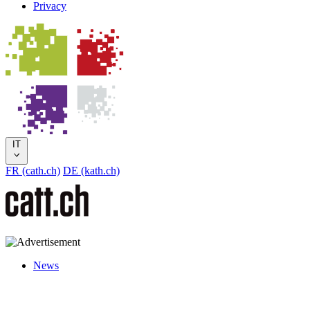
Privacy
IT
FR (cath.ch)
DE (kath.ch)
News