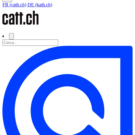
FR (cath.ch)
DE (kath.ch)