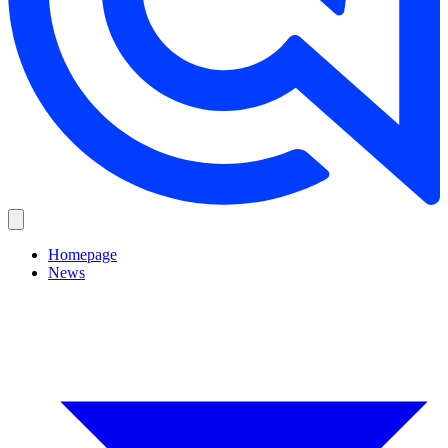
Homepage
News