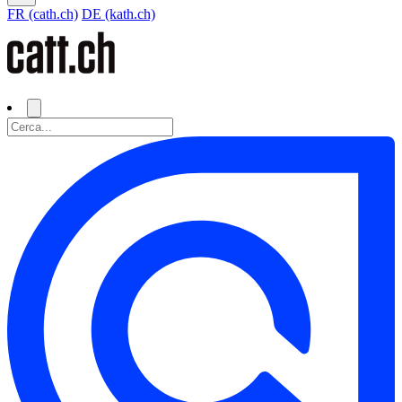
FR (cath.ch)
DE (kath.ch)