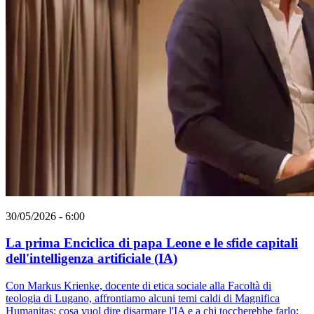
30/05/2026 - 6:00
La prima Enciclica di papa Leone e le sfide capitali
dell'intelligenza artificiale (IA)
Con Markus Krienke, docente di etica sociale alla Facoltà di
teologia di Lugano, affrontiamo alcuni temi caldi di Magnifica
Humanitas: cosa vuol dire disarmare l'IA e a chi toccherebbe farlo;