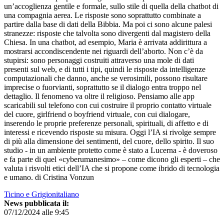
un’accoglienza gentile e formale, sullo stile di quella della chatbot di
una compagnia aerea. Le risposte sono soprattutto combinate a
partire dalla base di dati della Bibbia. Ma poi ci sono alcune palesi
stranezze: risposte che talvolta sono divergenti dal magistero della
Chiesa. In una chatbot, ad esempio, Maria è arrivata addirittura a
mostrarsi accondiscendente nei riguardi dell’aborto. Non c’è da
stupirsi: sono personaggi costruiti attraverso una mole di dati
presenti sul web, e di tutti i tipi, quindi le risposte da intelligenze
computazionali che danno, anche se verosimili, possono risultare
imprecise o fuorvianti, soprattutto se il dialogo entra troppo nel
dettaglio. Il fenomeno va oltre il religioso. Pensiamo alle app
scaricabili sul telefono con cui costruire il proprio contatto virtuale
del cuore, girlfriend o boyfriend virtuale, con cui dialogare,
inserendo le proprie preferenze personali, spirituali, di affetto e di
interessi e ricevendo risposte su misura. Oggi l’IA si rivolge sempre
di più alla dimensione dei sentimenti, del cuore, dello spirito. Il suo
studio - in un ambiente protetto come è stato a Lucerna - è doveroso
e fa parte di quel «cyberumanesimo» – come dicono gli esperti – che
valuta i risvolti etici dell’IA che si propone come ibrido di tecnologia
e umano. di Cristina Vonzun
Ticino e Grigionitaliano
News pubblicata il:
07/12/2024 alle 9:45