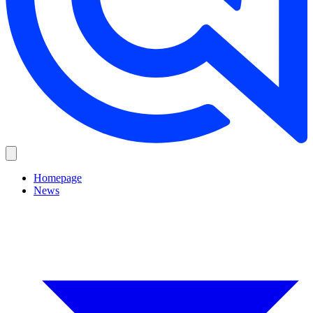
Homepage
News