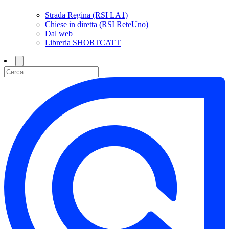
Strada Regina (RSI LA1)
Chiese in diretta (RSI ReteUno)
Dal web
Libreria SHORTCATT