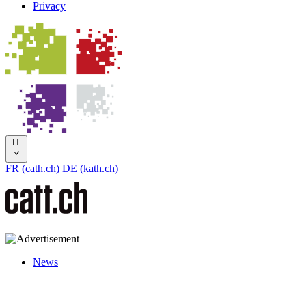
Privacy
IT
FR (cath.ch)
DE (kath.ch)
News