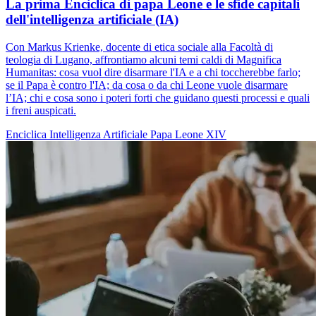
La prima Enciclica di papa Leone e le sfide capitali
dell'intelligenza artificiale (IA)
Con Markus Krienke, docente di etica sociale alla Facoltà di
teologia di Lugano, affrontiamo alcuni temi caldi di Magnifica
Humanitas: cosa vuol dire disarmare l'IA e a chi toccherebbe farlo;
se il Papa è contro l'IA; da cosa o da chi Leone vuole disarmare
l’IA; chi e cosa sono i poteri forti che guidano questi processi e quali
i freni auspicati.
Enciclica
Intelligenza Artificiale
Papa Leone XIV