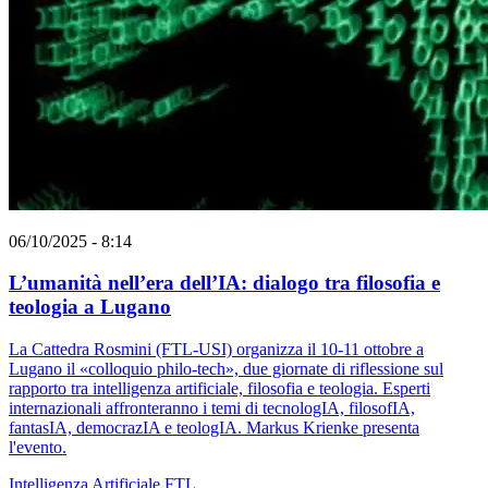
06/10/2025 - 8:14
L’umanità nell’era dell’IA: dialogo tra filosofia e
teologia a Lugano
La Cattedra Rosmini (FTL-USI) organizza il 10-11 ottobre a
Lugano il «colloquio philo-tech», due giornate di riflessione sul
rapporto tra intelligenza artificiale, filosofia e teologia. Esperti
internazionali affronteranno i temi di tecnologIA, filosofIA,
fantasIA, democrazIA e teologIA. Markus Krienke presenta
l'evento.
Intelligenza Artificiale
FTL