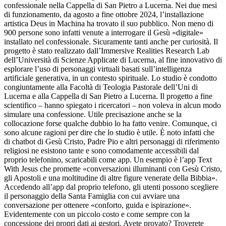
confessionale nella Cappella di San Pietro a Lucerna. Nei due mesi
di funzionamento, da agosto a fine ottobre 2024, l’installazione
artistica Deus in Machina ha trovato il suo pubblico. Non meno di
900 persone sono infatti venute a interrogare il Gesù «digitale»
installato nel confessionale. Sicuramente tanti anche per curiosità. Il
progetto è stato realizzato dall’Immersive Realities Research Lab
dell’Università di Scienze Applicate di Lucerna, al fine innovativo di
esplorare l’uso di personaggi virtuali basati sull’intelligenza
artificiale generativa, in un contesto spirituale. Lo studio è condotto
congiuntamente alla Facoltà di Teologia Pastorale dell’Uni di
Lucerna e alla Cappella di San Pietro a Lucerna. Il progetto a fine
scientifico – hanno spiegato i ricercatori – non voleva in alcun modo
simulare una confessione. Utile precisazione anche se la
collocazione forse qualche dubbio lo ha fatto venire. Comunque, ci
sono alcune ragioni per dire che lo studio è utile. È noto infatti che
di chatbot di Gesù Cristo, Padre Pio e altri personaggi di riferimento
religiosi ne esistono tante e sono comodamente accessibili dal
proprio telefonino, scaricabili come app. Un esempio è l’app Text
With Jesus che promette «conversazioni illuminanti con Gesù Cristo,
gli Apostoli e una moltitudine di altre figure venerate della Bibbia».
Accedendo all’app dal proprio telefono, gli utenti possono scegliere
il personaggio della Santa Famiglia con cui avviare una
conversazione per ottenere «conforto, guida e ispirazione».
Evidentemente con un piccolo costo e come sempre con la
concessione dei propri dati ai gestori. Avete provato? Troverete