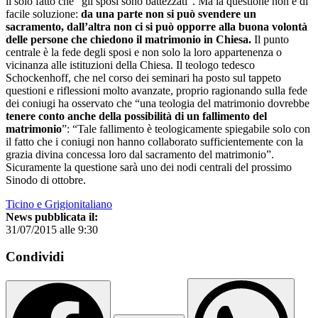
il solo fatto che “gli sposi sono battezzati”. Ma la questione non è di
facile soluzione:
da una parte non si può svendere un
sacramento, dall’altra non ci si può opporre alla buona volontà
delle persone che chiedono il matrimonio in Chiesa.
Il punto
centrale è la fede degli sposi e non solo la loro appartenenza o
vicinanza alle istituzioni della Chiesa. Il teologo tedesco
Schockenhoff, che nel corso dei seminari ha posto sul tappeto
questioni e riflessioni molto avanzate, proprio ragionando sulla fede
dei coniugi ha osservato che “una teologia del matrimonio dovrebbe
tenere conto anche della possibilità di un fallimento del
matrimonio
”: “Tale fallimento è teologicamente spiegabile solo con
il fatto che i coniugi non hanno collaborato sufficientemente con la
grazia divina concessa loro dal sacramento del matrimonio”.
Sicuramente la questione sarà uno dei nodi centrali del prossimo
Sinodo di ottobre.
Ticino e Grigionitaliano
News pubblicata il:
31/07/2015 alle 9:30
Condividi