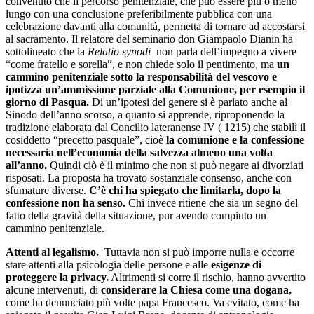
convenuto che il percorso penitenziale, che può essere più o meno
lungo con una conclusione preferibilmente pubblica con una
celebrazione davanti alla comunità, permetta di tornare ad accostarsi
al sacramento. Il relatore del seminario don Giampaolo Dianin ha
sottolineato che la
Relatio synodi
non parla dell’impegno a vivere
“come fratello e sorella”, e non chiede solo il pentimento, ma
un
cammino penitenziale sotto la responsabilità del vescovo e
ipotizza un’ammissione parziale alla Comunione, per esempio il
giorno di Pasqua.
Di un’ipotesi del genere si è parlato anche al
Sinodo dell’anno scorso, a quanto si apprende, riproponendo la
tradizione elaborata dal Concilio lateranense IV ( 1215) che stabilì il
cosiddetto “precetto pasquale”, cioè
la comunione e la confessione
necessaria nell’economia della salvezza almeno una volta
all’anno.
Quindi ciò è il minimo che non si può negare ai divorziati
risposati. La proposta ha trovato sostanziale consenso, anche con
sfumature diverse.
C’è chi ha spiegato che limitarla, dopo la
confessione non ha senso.
Chi invece ritiene che sia un segno del
fatto della gravità della situazione, pur avendo compiuto un
cammino penitenziale.
Attenti al legalismo.
Tuttavia non si può imporre nulla e occorre
stare attenti alla psicologia delle persone e alle
esigenze di
proteggere la privacy.
Altrimenti si corre il rischio, hanno avvertito
alcune intervenuti, di
considerare la Chiesa come una dogana,
come ha denunciato più volte papa Francesco. Va evitato, come ha