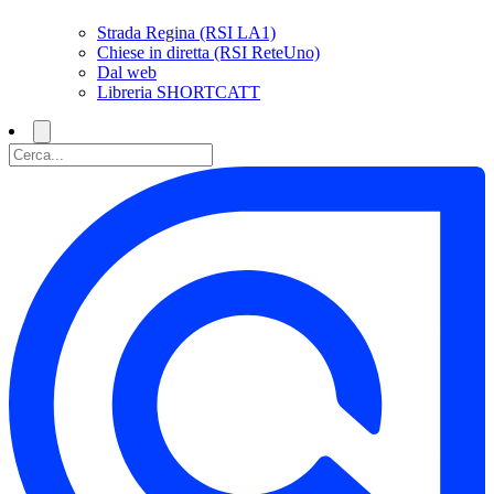
Strada Regina (RSI LA1)
Chiese in diretta (RSI ReteUno)
Dal web
Libreria SHORTCATT