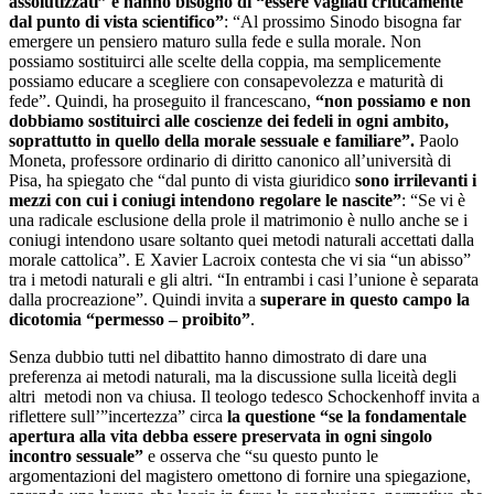
assolutizzati” e hanno bisogno di “essere vagliati criticamente
dal punto di vista scientifico”
: “Al prossimo Sinodo bisogna far
emergere un pensiero maturo sulla fede e sulla morale. Non
possiamo sostituirci alle scelte della coppia, ma semplicemente
possiamo educare a scegliere con consapevolezza e maturità di
fede”. Quindi, ha proseguito il francescano,
“non possiamo e non
dobbiamo sostituirci alle coscienze dei fedeli in ogni ambito,
soprattutto in quello della morale sessuale e familiare”.
Paolo
Moneta, professore ordinario di diritto canonico all’università di
Pisa, ha spiegato che “dal punto di vista giuridico
sono irrilevanti i
mezzi con cui i coniugi intendono regolare le nascite”
: “Se vi è
una radicale esclusione della prole il matrimonio è nullo anche se i
coniugi intendono usare soltanto quei metodi naturali accettati dalla
morale cattolica”. E Xavier Lacroix contesta che vi sia “un abisso”
tra i metodi naturali e gli altri. “In entrambi i casi l’unione è separata
dalla procreazione”. Quindi invita a
superare in questo campo la
dicotomia “permesso – proibito”
.
Senza dubbio tutti nel dibattito hanno dimostrato di dare una
preferenza ai metodi naturali, ma la discussione sulla liceità degli
altri metodi non va chiusa. Il teologo tedesco Schockenhoff invita a
riflettere sull’”incertezza” circa
la questione “se la fondamentale
apertura alla vita debba essere preservata in ogni singolo
incontro sessuale”
e osserva che “su questo punto le
argomentazioni del magistero omettono di fornire una spiegazione,