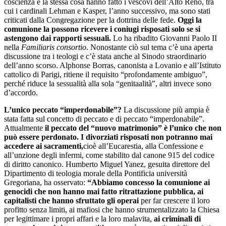
coscienza e la stessa cosa hanno fatto i vescovi dell’Alto Reno, tra
cui i cardinali Lehman e Kasper, l’anno successivo, ma sono stati
criticati dalla Congregazione per la dottrina delle fede.
Oggi la
comunione la possono ricevere i coniugi risposati solo se si
astengono dai rapporti sessuali.
Lo ha ribadito Giovanni Paolo II
nella
Familiaris consortio
. Nonostante ciò sul tema c’è una aperta
discussione tra i teologi e c’è stata anche al Sinodo straordinario
dell’anno scorso. Alphonse Borras, canonista a Lovanio e all’Istituto
cattolico di Parigi, ritiene il requisito “profondamente ambiguo”,
perché riduce la sessualità alla sola “genitaalità”, altri invece sono
d’accordo.
L’unico peccato “imperdonabile”?
La discussione più ampia è
stata fatta sul concetto di peccato e di peccato “imperdonabile”.
Attualmente
il peccato del “nuovo matrimonio” è l’unico che non
può essere perdonato. I divorziati risposati non potranno mai
accedere ai sacramenti,
cioè all’Eucarestia, alla Confessione e
all’unzione degli infermi, come stabilito dal canone 915 del codice
di diritto canonico. Humberto Miguel Yanez, gesuita direttore del
Dipartimento di teologia morale della Pontificia università
Gregoriana, ha osservato:
“Abbiamo concesso la comunione ai
genocidi che non hanno mai fatto ritrattazione pubblica, ai
capitalisti che hanno sfruttato gli operai
per far crescere il loro
profitto senza limiti, ai mafiosi che hanno strumentalizzato la Chiesa
per legittimare i propri affari e la loro malavita,
ai criminali di