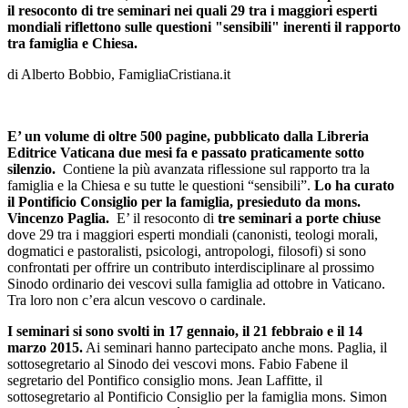
il resoconto di tre seminari nei quali 29 tra i maggiori esperti
mondiali riflettono sulle questioni "sensibili" inerenti il rapporto
tra famiglia e Chiesa.
di Alberto Bobbio, FamigliaCristiana.it
E’ un volume di oltre 500 pagine, pubblicato dalla Libreria
Editrice Vaticana due mesi fa e passato praticamente sotto
silenzio.
Contiene la più avanzata riflessione sul rapporto tra la
famiglia e la Chiesa e su tutte le questioni “sensibili”.
Lo ha curato
il Pontificio Consiglio per la famiglia, presieduto da mons.
Vincenzo Paglia.
E’ il resoconto di
tre seminari a porte chiuse
dove 29 tra i maggiori esperti mondiali (canonisti, teologi morali,
dogmatici e pastoralisti, psicologi, antropologi, filosofi) si sono
confrontati per offrire un contributo interdisciplinare al prossimo
Sinodo ordinario dei vescovi sulla famiglia ad ottobre in Vaticano.
Tra loro non c’era alcun vescovo o cardinale.
I seminari si sono svolti in 17 gennaio, il 21 febbraio e il 14
marzo 2015.
Ai seminari hanno partecipato anche mons. Paglia, il
sottosegretario al Sinodo dei vescovi mons. Fabio Fabene il
segretario del Pontifico consiglio mons. Jean Laffitte, il
sottosegretario al Pontificio Consiglio per la famiglia mons. Simon