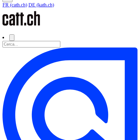
FR (cath.ch)
DE (kath.ch)