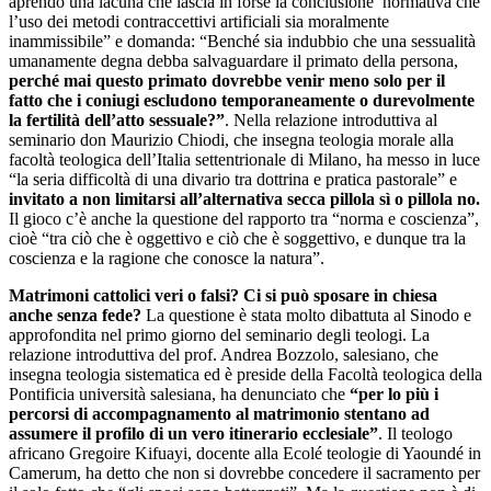
aprendo una lacuna che lascia in forse la conclusione normativa che
l’uso dei metodi contraccettivi artificiali sia moralmente
inammissibile” e domanda: “Benché sia indubbio che una sessualità
umanamente degna debba salvaguardare il primato della persona,
perché mai questo primato dovrebbe venir meno solo per il
fatto che i coniugi escludono temporaneamente o durevolmente
la fertilità dell’atto sessuale?”
. Nella relazione introduttiva al
seminario don Maurizio Chiodi, che insegna teologia morale alla
facoltà teologica dell’Italia settentrionale di Milano, ha messo in luce
“la seria difficoltà di una divario tra dottrina e pratica pastorale” e
invitato a non limitarsi all’alternativa secca pillola sì o pillola no.
Il gioco c’è anche la questione del rapporto tra “norma e coscienza”,
cioè “tra ciò che è oggettivo e ciò che è soggettivo, e dunque tra la
coscienza e la ragione che conosce la natura”.
Matrimoni cattolici veri o falsi? Ci si può sposare in chiesa
anche senza fede?
La questione è stata molto dibattuta al Sinodo e
approfondita nel primo giorno del seminario degli teologi. La
relazione introduttiva del prof. Andrea Bozzolo, salesiano, che
insegna teologia sistematica ed è preside della Facoltà teologica della
Pontificia università salesiana, ha denunciato che
“per lo più i
percorsi di accompagnamento al matrimonio stentano ad
assumere il profilo di un vero itinerario ecclesiale”
. Il teologo
africano Gregoire Kifuayi, docente alla Ecolé teologie di Yaoundé in
Camerum, ha detto che non si dovrebbe concedere il sacramento per