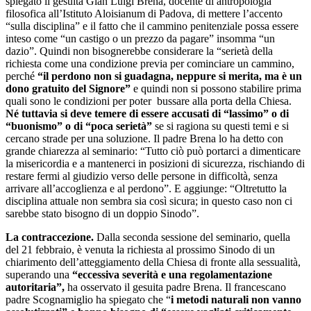
spiegato il gesuita Gian Luigi Brena, docente di antropologia
filosofica all’Istituto Aloisianum di Padova, di mettere l’accento
“sulla disciplina” e il fatto che il cammino penitenziale possa essere
inteso come “un castigo o un prezzo da pagare” insomma “un
dazio”. Quindi non bisognerebbe considerare la “serietà della
richiesta come una condizione previa per cominciare un cammino,
perché
“il perdono non si guadagna, neppure si merita, ma è un
dono gratuito del Signore”
e quindi non si possono stabilire prima
quali sono le condizioni per poter bussare alla porta della Chiesa.
Né tuttavia si deve temere di essere accusati di “lassimo” o di
“buonismo” o di “poca serietà”
se si ragiona su questi temi e si
cercano strade per una soluzione. Il padre Brena lo ha detto con
grande chiarezza al seminario: “Tutto ciò può portarci a dimenticare
la misericordia e a mantenerci in posizioni di sicurezza, rischiando di
restare fermi al giudizio verso delle persone in difficoltà, senza
arrivare all’accoglienza e al perdono”. E aggiunge: “Oltretutto la
disciplina attuale non sembra sia così sicura; in questo caso non ci
sarebbe stato bisogno di un doppio Sinodo”.
La contraccezione.
Dalla seconda sessione del seminario, quella
del 21 febbraio, è venuta la richiesta al prossimo Sinodo di un
chiarimento dell’atteggiamento della Chiesa di fronte alla sessualità,
superando una
“eccessiva severità e una regolamentazione
autoritaria”,
ha osservato il gesuita padre Brena. Il francescano
padre Scognamiglio ha spiegato che “
i metodi naturali non vanno