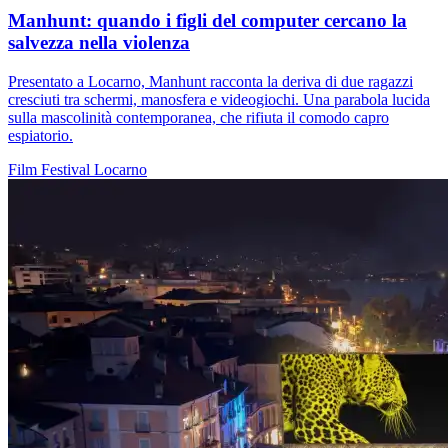
Manhunt: quando i figli del computer cercano la
salvezza nella violenza
Presentato a Locarno, Manhunt racconta la deriva di due ragazzi
cresciuti tra schermi, manosfera e videogiochi. Una parabola lucida
sulla mascolinità contemporanea, che rifiuta il comodo capro
espiatorio.
Film
Festival
Locarno