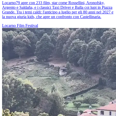
Locarno79 apre con 233 film, star come Rossellini, Aronofsky,
Argento e Saldaña, e i classici Taxi Driver e Balla coi lupi in Piazza
Grande. Tra i temi caldi: l'anticipo a luglio per gli 80 anni nel 2027 e
la nuova giuria kids, che apre un confronto con Castellinaria.
Locarno
Film
Festival