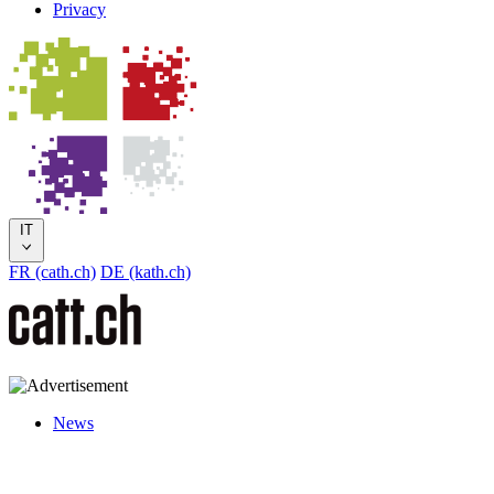
Privacy
IT
FR (cath.ch)
DE (kath.ch)
News