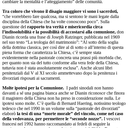
cambiare la mentalità e l’atteggiamento” delle comunità.
Tra coloro che vivono il disagio maggiore vi sono i sacerdoti,
“che vorrebbero fare qualcosa, ma si sentono le mani legate dalla
disciplina della Chiesa che ha volte conoscono poco”. Sulla
questione del
rapporto tra verità e misericordia circa
l’indissolubilità e la possibilità di accostarsi alla comunione,
don
Dianin ricorda una frase di Joseph Ratzinger, pubblicata nel 1969
nel suo testo “La teologia del matrimonio”: “Al sotto della soglia
della dottrina classica, per così dire al di sotto o all’interno di questa
piena forma che caratterizza la Chiesa, c’è sempre stata
evidentemente nella pastorale concreta una prassi più morbida che,
per quanto non sia del tutto conforme alla vera fede della Chiesa,
tuttavia non è stata assolutamente esclusa”. Anche alcuni libri
penitenziali dal V al XI secolo ammettevano dopo la penitenza i
divorziati risposati ai sacramenti.
Molte ipotesi per la Comunione.
I padri sinodali non hanno
davanti a sé una pagina bianca anche se Dianin riconosce che finora
il magistero della Chiesa non ha preso in considerazione nulla. Le
ipotesi sono molte. C’è quella di Bernard Haering, notissimo teologo
tedesco che nel 1990 in un volume sulla “pastorale dei divorziati”
elaborò
la tesi di una “morte morale” del vincolo, come nel caso
della vedovanza, per permettere le “seconde nozze”.
I vescovi
francesi nel 1992 hanno raccomandato ai fedeli di seguire la