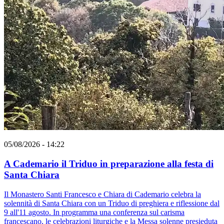
05/08/2026 - 14:22
A Cademario il Triduo in preparazione alla festa di
Santa Chiara
Il Monastero Santi Francesco e Chiara di Cademario celebra la
solennità di Santa Chiara con un Triduo di preghiera e riflessione dal
9 all'11 agosto. In programma una conferenza sul carisma
francescano, le celebrazioni liturgiche e la Messa solenne presieduta