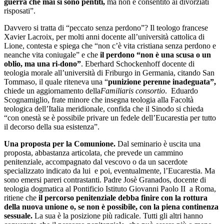
guerra che mai si sono pentiti,
ma non è consentito ai divorziati
risposati”.
Davvero si tratta di “peccato senza perdono”? Il teologo francese
Xavier Lacroix, per molti anni docente all’università cattolica di
Lione, contesta e spiega che “non c’è vita cristiana senza perdono e
neanche vita coniugale” e che
il perdono “non è una scusa o un
oblio, ma una ri-dono”
. Eberhard Schockenhoff docente di
teologia morale all’università di Friburgo in Germania, citando San
Tommaso, il quale riteneva una “
punizione perenne inadeguata”,
chiede un aggiornamento della
Familiaris consortio
. Eduardo
Scognamiglio, frate minore che insegna teologia alla Facoltà
teologica dell’Italia meridionale, confida che il Sinodo si chieda
“con onestà se è possibile privare un fedele dell’Eucarestia per tutto
il decorso della sua esistenza”.
Una proposta per la Comunione.
Dal seminario è uscita una
proposta, abbastanza articolata, che prevede un cammino
penitenziale, accompagnato dal vescovo o da un sacerdote
specializzato indicato da lui e poi, eventualmente, l’Eucarestia. Ma
sono emersi pareri contrastanti. Padre Josè Granados, docente di
teologia dogmatica al Pontificio Istituto Giovanni Paolo II a Roma,
ritiene che
il percorso penitenziale debba finire con la rottura
della nuova unione o, se non è possibile, con la piena continenza
sessuale.
La sua è la posizione più radicale. Tutti gli altri hanno