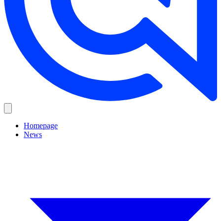
Homepage
News