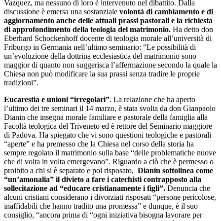
Vazquez, ma nessuno di loro è intervenuto nel dibattito. Dalla
discussione è emersa una sostanziale
volontà di cambiamento e di
aggiornamento anche delle attuali prassi pastorali e la richiesta
di approfondimento della teologia del matrimonio.
Ha detto don
Eberhard Schockenhoff docente di teologia morale all’università di
Friburgo in Germania nell’ultimo seminario: “Le possibilità di
un’evoluzione della dottrina ecclesiastica del matrimonio sono
maggior di quanto non suggerisca l’affermazione secondo la quale la
Chiesa non può modificare la sua prassi senza tradire le proprie
tradizioni”.
Eucarestia e unioni “irregolari”
. La relazione che ha aperto
l’ultimo dei tre seminari il 14 marzo, è stata svolta da don Gianpaolo
Dianin che insegna morale familiare e pastorale della famiglia alla
Facoltà teologica del Triveneto ed è rettore del Seminario maggiore
di Padova. Ha spiegato che vi sono questioni teologiche e pastorali
“aperte” e ha premesso che la Chiesa nel corso della storia ha
sempre regolato il matrimonio sulla base “delle problematiche nuove
che di volta in volta emergevano”. Riguardo a ciò che è permesso o
proibito a chi si è separato e poi risposato,
Dianin sottolinea come
“un’amonalia” il divieto a fare i catechisti contrapposto alla
sollecitazione ad “educare cristianamente i figli”.
Denuncia che
alcuni cristiani considerano i divorziati risposati “persone pericolose,
inaffidabili che hanno tradito una promessa” e dunque, è il suo
consiglio, “ancora prima di “ogni iniziativa bisogna lavorare per