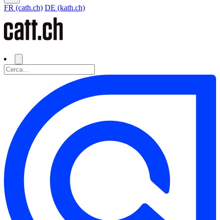
FR (cath.ch)
DE (kath.ch)