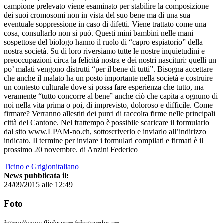
campione prelevato viene esaminato per stabilire la composizione
dei suoi cromosomi non in vista del suo bene ma di una sua
eventuale soppressione in caso di difetti. Viene trattato come una
cosa, consultarlo non si può. Questi mini bambini nelle mani
sospettose del biologo hanno il ruolo di “capro espiatorio” della
nostra società. Su di loro riversiamo tutte le nostre inquietudini e
preoccupazioni circa la felicità nostra e dei nostri nascituri: quelli un
po’ malati vengono distrutti “per il bene di tutti”. Bisogna accettare
che anche il malato ha un posto importante nella società e costruire
un contesto culturale dove si possa fare esperienza che tutto, ma
veramente “tutto concorre al bene” anche ciò che capita a ognuno di
noi nella vita prima o poi, di imprevisto, doloroso e difficile. Come
firmare? Verranno allestiti dei punti di raccolta firme nelle principali
città del Cantone. Nel frattempo è possibile scaricare il formulario
dal sito www.LPAM-no.ch, sottoscriverlo e inviarlo all’indirizzo
indicato. Il termine per inviare i formulari compilati e firmati è il
prossimo 20 novembre. di Anzini Federico
Ticino e Grigionitaliano
News pubblicata il:
24/09/2015 alle 12:49
Foto
https://www.flickr.com/photosrdecom