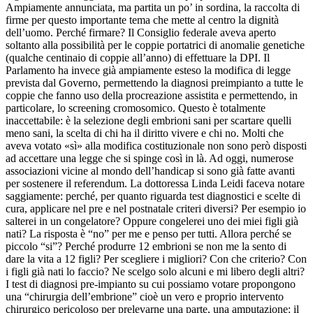
Ampiamente annunciata, ma partita un po’ in sordina, la raccolta di
firme per questo importante tema che mette al centro la dignità
dell’uomo. Perché firmare? Il Consiglio federale aveva aperto
soltanto alla possibilità per le coppie portatrici di anomalie genetiche
(qualche centinaio di coppie all’anno) di effettuare la DPI. Il
Parlamento ha invece già ampiamente esteso la modifica di legge
prevista dal Governo, permettendo la diagnosi preimpianto a tutte le
coppie che fanno uso della procreazione assistita e permettendo, in
particolare, lo screening cromosomico. Questo è totalmente
inaccettabile: è la selezione degli embrioni sani per scartare quelli
meno sani, la scelta di chi ha il diritto vivere e chi no. Molti che
aveva votato «sì» alla modifica costituzionale non sono però disposti
ad accettare una legge che si spinge così in là. Ad oggi, numerose
associazioni vicine al mondo dell’handicap si sono già fatte avanti
per sostenere il referendum. La dottoressa Linda Leidi faceva notare
saggiamente: perché, per quanto riguarda test diagnostici e scelte di
cura, applicare nel pre e nel postnatale criteri diversi? Per esempio io
salterei in un congelatore? Oppure congelerei uno dei miei figli già
nati? La risposta è “no” per me e penso per tutti. Allora perché se
piccolo “si”? Perché produrre 12 embrioni se non me la sento di
dare la vita a 12 figli? Per scegliere i migliori? Con che criterio? Con
i figli già nati lo faccio? Ne scelgo solo alcuni e mi libero degli altri?
I test di diagnosi pre-impianto su cui possiamo votare propongono
una “chirurgia dell’embrione” cioè un vero e proprio intervento
chirurgico pericoloso per prelevarne una parte, una amputazione: il