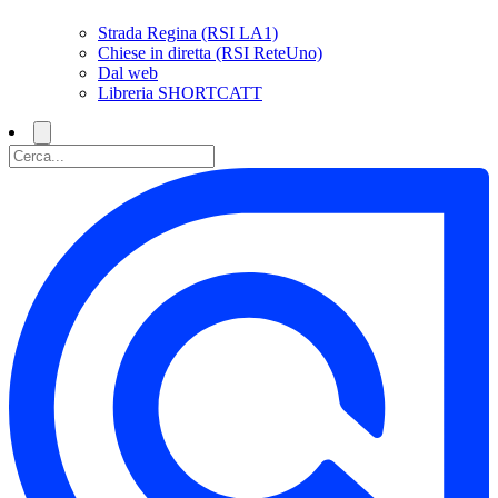
Strada Regina (RSI LA1)
Chiese in diretta (RSI ReteUno)
Dal web
Libreria SHORTCATT