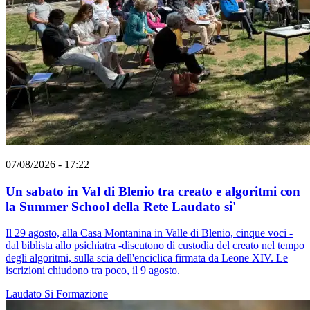
07/08/2026 - 17:22
Un sabato in Val di Blenio tra creato e algoritmi con
la Summer School della Rete Laudato si'
Il 29 agosto, alla Casa Montanina in Valle di Blenio, cinque voci -
dal biblista allo psichiatra -discutono di custodia del creato nel tempo
degli algoritmi, sulla scia dell'enciclica firmata da Leone XIV. Le
iscrizioni chiudono tra poco, il 9 agosto.
Laudato Si
Formazione