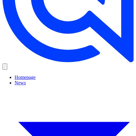
Homepage
News