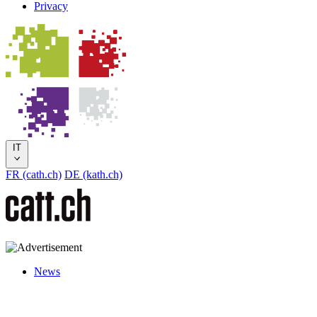
Privacy
IT
FR (cath.ch)
DE (kath.ch)
News