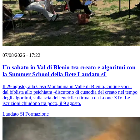
07/08/2026 - 17:22
Un sabato in Val di Blenio tra creato e algoritmi con
la Summer School della Rete Laudato si'
Il 29 agosto, alla Casa Montanina in Valle di Blenio, cinque voci -
dal biblista allo psichiatra -discutono di custodia del creato nel tempo
degli algoritmi, sulla scia dell'enciclica firmata da Leone XIV. Le
iscrizioni chiudono tra poco, il 9 agosto.
Laudato Si
Formazione