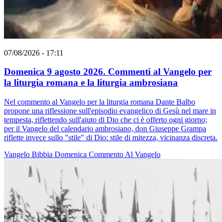
07/08/2026 - 17:11
Domenica 9 agosto 2026. Commenti al Vangelo per
la liturgia romana e la liturgia ambrosiana
Nel commento al Vangelo per la liturgia romana Dante Balbo
propone una riflessione sull'episodio evangelico di Gesù nel mare in
tempesta, riflettendo sull'aiuto di Dio che ci è offerto ogni giorno;
per il Vangelo del calendario ambrosiano, don Giuseppe Grampa
riflette invece sullo "stile" di Dio: stile di mitezza, vicinanza discreta.
Vangelo
Bibbia
Domenica
Commento Al Vangelo