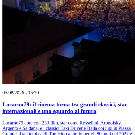
05/08/2026 - 15:39
Locarno79: il cinema torna tra grandi classici, star
internazionali e uno sguardo al futuro
Locarno79 apre con 233 film, star come Rossellini, Aronofsky,
Argento e Saldaña, e i classici Taxi Driver e Balla coi lupi in Piazza
Grande. Tra i temi caldi: l'anticipo a luglio per gli 80 anni nel 2027 e