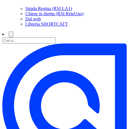
Strada Regina (RSI LA1)
Chiese in diretta (RSI ReteUno)
Dal web
Libreria SHORTCATT