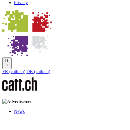
Privacy
IT
FR (cath.ch)
DE (kath.ch)
News