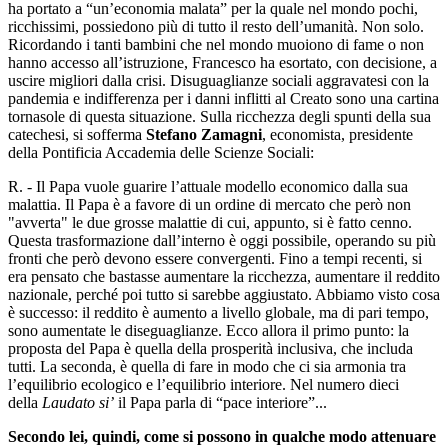
ha portato a “un’economia malata” per la quale nel mondo pochi,
ricchissimi, possiedono più di tutto il resto dell’umanità. Non solo.
Ricordando i tanti bambini che nel mondo muoiono di fame o non
hanno accesso all’istruzione, Francesco ha esortato, con decisione, a
uscire migliori dalla crisi. Disuguaglianze sociali aggravatesi con la
pandemia e indifferenza per i danni inflitti al Creato sono una cartina
tornasole di questa situazione. Sulla ricchezza degli spunti della sua
catechesi, si sofferma
Stefano Zamagni
, economista, presidente
della Pontificia Accademia delle Scienze Sociali:
R. - Il Papa vuole guarire l’attuale modello economico dalla sua
malattia. Il Papa è a favore di un ordine di mercato che però non
"avverta" le due grosse malattie di cui, appunto, si è fatto cenno.
Questa trasformazione dall’interno è oggi possibile, operando su più
fronti che però devono essere convergenti. Fino a tempi recenti, si
era pensato che bastasse aumentare la ricchezza, aumentare il reddito
nazionale, perché poi tutto si sarebbe aggiustato. Abbiamo visto cosa
è successo: il reddito è aumento a livello globale, ma di pari tempo,
sono aumentate le diseguaglianze. Ecco allora il primo punto: la
proposta del Papa è quella della prosperità inclusiva, che includa
tutti. La seconda, è quella di fare in modo che ci sia armonia tra
l’equilibrio ecologico e l’equilibrio interiore. Nel numero dieci
della
Laudato si’
il Papa parla di “pace interiore”...
Secondo lei, quindi, come si possono in qualche modo attenuare