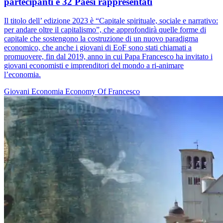
partecipanti e 32 Paesi rappresentati
Il titolo dell’ edizione 2023 è “Capitale spirituale, sociale e narrativo:
per andare oltre il capitalismo”, che approfondirà quelle forme di
capitale che sostengono la costruzione di un nuovo paradigma
economico, che anche i giovani di EoF sono stati chiamati a
promuovere, fin dal 2019, anno in cui Papa Francesco ha invitato i
giovani economisti e imprenditori del mondo a ri-animare
l’economia.
Giovani
Economia
Economy Of Francesco