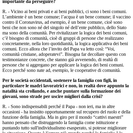
importante da perseguire?
R. - Vicino ai beni privati e ai beni pubblici, ci sono i beni comuni.
L’ambiente è un bene comune; l’acqua è un bene comune; il vaccino
contro il Coronavirus, ad esempio, è un bene comune, cioè sono
beni che non sono né del singolo né dell’ente pubblico, dello Stato
ma sono della comunità. Per rivitalizzare la logica dei beni comuni,
c’è bisogno di comunità, cioè di gruppi di persone che realizzano
concretamente, nella loro quotidianità, la logica applicativa dei beni
comuni. Ecco allora che l’invito del Papa va letto così: “Voi,
comunità cristiane, adoperatevi”. Bisogna far decollare questo con
testimonianze concrete, che stanno già avvenendo, di realtà di
persone che si aggregano per applicare la logica dei beni comuni.
Ecco perché sono nate ad, esempio, le cooperative di comunità.
Per le società occidentali, sostenere la famiglia con figli, in
particolare le madri lavoratrici e non, in realtà dove appunto la
natalità sta crollando, e anche puntare sulla formazione dei
giovani, sono strade per uscire migliori dalla crisi?
R. - Sono indispensabili perché il Papa - non ieri, ma in altre
occasioni - ha insistito opportunamente sul recupero del ruolo e della
funzione della famiglia. Ma in giro per il mondo “cattivi maestri”
hanno pensato che distruggendo la famiglia come istituzione e
puntando tutto sull'individualismo esasperato, si potesse migliorare