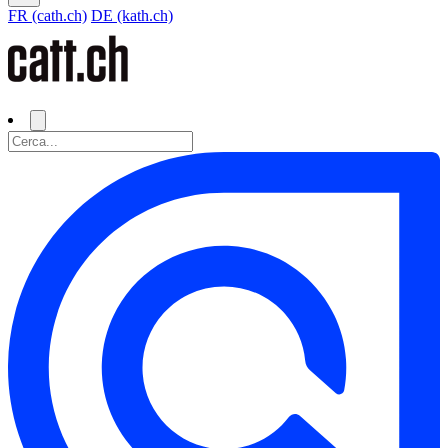
FR (cath.ch)
DE (kath.ch)