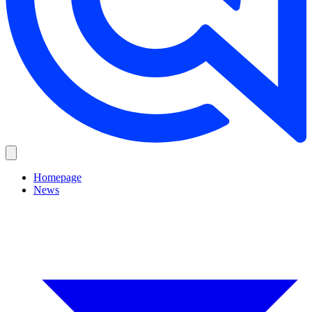
Homepage
News