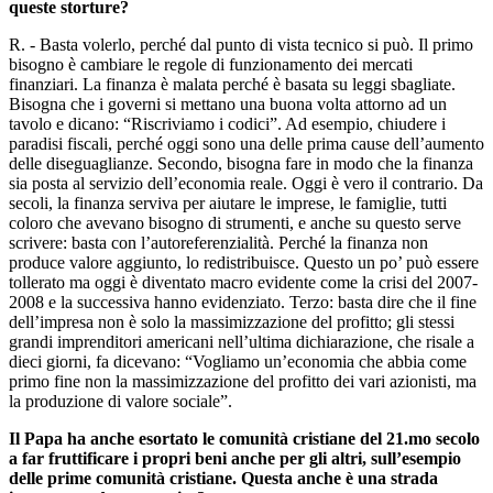
queste storture?
R. - Basta volerlo, perché dal punto di vista tecnico si può. Il primo
bisogno è cambiare le regole di funzionamento dei mercati
finanziari. La finanza è malata perché è basata su leggi sbagliate.
Bisogna che i governi si mettano una buona volta attorno ad un
tavolo e dicano: “Riscriviamo i codici”. Ad esempio, chiudere i
paradisi fiscali, perché oggi sono una delle prima cause dell’aumento
delle diseguaglianze. Secondo, bisogna fare in modo che la finanza
sia posta al servizio dell’economia reale. Oggi è vero il contrario. Da
secoli, la finanza serviva per aiutare le imprese, le famiglie, tutti
coloro che avevano bisogno di strumenti, e anche su questo serve
scrivere: basta con l’autoreferenzialità. Perché la finanza non
produce valore aggiunto, lo redistribuisce. Questo un po’ può essere
tollerato ma oggi è diventato macro evidente come la crisi del 2007-
2008 e la successiva hanno evidenziato. Terzo: basta dire che il fine
dell’impresa non è solo la massimizzazione del profitto; gli stessi
grandi imprenditori americani nell’ultima dichiarazione, che risale a
dieci giorni, fa dicevano: “Vogliamo un’economia che abbia come
primo fine non la massimizzazione del profitto dei vari azionisti, ma
la produzione di valore sociale”.
Il Papa ha anche esortato le comunità cristiane del 21.mo secolo
a far fruttificare i propri beni anche per gli altri, sull’esempio
delle prime comunità cristiane. Questa anche è una strada