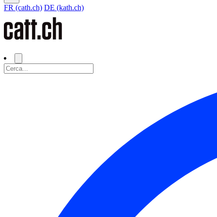
FR (cath.ch)
DE (kath.ch)