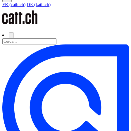
FR (cath.ch)
DE (kath.ch)