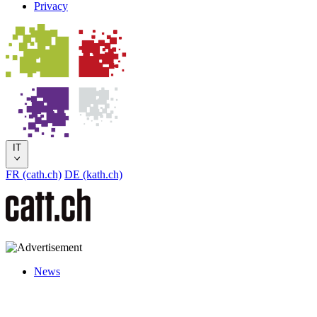
Privacy
IT
FR (cath.ch)
DE (kath.ch)
News