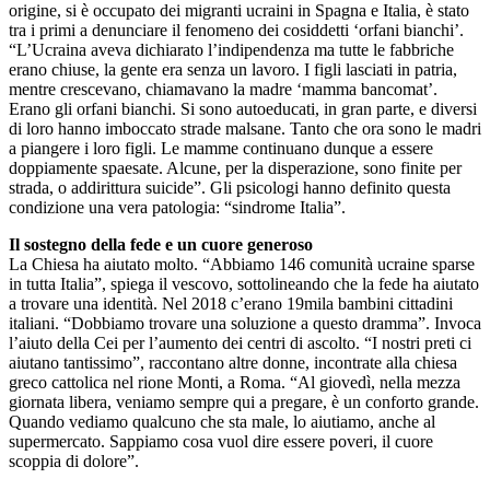
origine, si è occupato dei migranti ucraini in Spagna e Italia, è stato
tra i primi a denunciare il fenomeno dei cosiddetti ‘orfani bianchi’.
“L’Ucraina aveva dichiarato l’indipendenza ma tutte le fabbriche
erano chiuse, la gente era senza un lavoro. I figli lasciati in patria,
mentre crescevano, chiamavano la madre ‘mamma bancomat’.
Erano gli orfani bianchi. Si sono autoeducati, in gran parte, e diversi
di loro hanno imboccato strade malsane. Tanto che ora sono le madri
a piangere i loro figli. Le mamme continuano dunque a essere
doppiamente spaesate. Alcune, per la disperazione, sono finite per
strada, o addirittura suicide”. Gli psicologi hanno definito questa
condizione una vera patologia: “sindrome Italia”.
Il sostegno della fede e un cuore generoso
La Chiesa ha aiutato molto. “Abbiamo 146 comunità ucraine sparse
in tutta Italia”, spiega il vescovo, sottolineando che la fede ha aiutato
a trovare una identità. Nel 2018 c’erano 19mila bambini cittadini
italiani. “Dobbiamo trovare una soluzione a questo dramma”. Invoca
l’aiuto della Cei per l’aumento dei centri di ascolto. “I nostri preti ci
aiutano tantissimo”, raccontano altre donne, incontrate alla chiesa
greco cattolica nel rione Monti, a Roma. “Al giovedì, nella mezza
giornata libera, veniamo sempre qui a pregare, è un conforto grande.
Quando vediamo qualcuno che sta male, lo aiutiamo, anche al
supermercato. Sappiamo cosa vuol dire essere poveri, il cuore
scoppia di dolore”.