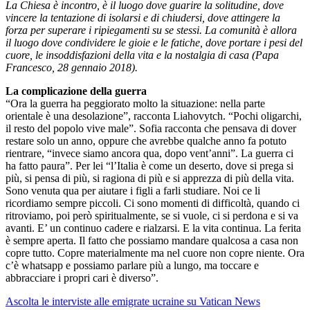
La Chiesa è incontro, è il luogo dove guarire la solitudine, dove
vincere la tentazione di isolarsi e di chiudersi, dove attingere la
forza per superare i ripiegamenti su se stessi. La comunità è allora
il luogo dove condividere le gioie e le fatiche, dove portare i pesi del
cuore, le insoddisfazioni della vita e la nostalgia di casa (Papa
Francesco, 28 gennaio 2018).
La complicazione della guerra
“Ora la guerra ha peggiorato molto la situazione: nella parte
orientale è una desolazione”, racconta Liahovytch. “Pochi oligarchi,
il resto del popolo vive male”. Sofia racconta che pensava di dover
restare solo un anno, oppure che avrebbe qualche anno fa potuto
rientrare, “invece siamo ancora qua, dopo vent’anni”. La guerra ci
ha fatto paura”. Per lei “l’Italia è come un deserto, dove si prega si
più, si pensa di più, si ragiona di più e si apprezza di più della vita.
Sono venuta qua per aiutare i figli a farli studiare. Noi ce li
ricordiamo sempre piccoli. Ci sono momenti di difficoltà, quando ci
ritroviamo, poi però spiritualmente, se si vuole, ci si perdona e si va
avanti. E’ un continuo cadere e rialzarsi. E la vita continua. La ferita
è sempre aperta. Il fatto che possiamo mandare qualcosa a casa non
copre tutto. Copre materialmente ma nel cuore non copre niente. Ora
c’è whatsapp e possiamo parlare più a lungo, ma toccare e
abbracciare i propri cari è diverso”.
Ascolta le interviste alle emigrate ucraine su Vatican News