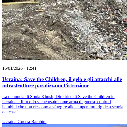
16/01/2026 - 12:41
Ucraina: Save the Children, il gelo e gli attacchi alle
infrastrutture paralizzano l’istruzione
La denuncia di Sonia Khush, Direttrice di Save the Children in
Ucraina: “Il freddo viene usato come arma di guerra, contro i
bambini che non riescono a sfuggire alle temperature rigide a scuola
o a casa".
Ucraina
Guerra
Bambini