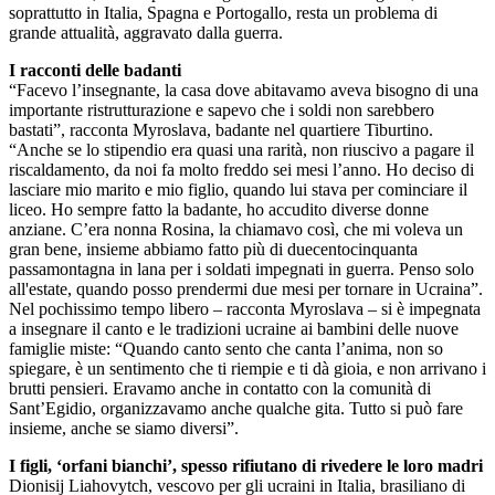
soprattutto in Italia, Spagna e Portogallo, resta un problema di
grande attualità, aggravato dalla guerra.
I racconti delle badanti
“Facevo l’insegnante, la casa dove abitavamo aveva bisogno di una
importante ristrutturazione e sapevo che i soldi non sarebbero
bastati”, racconta Myroslava, badante nel quartiere Tiburtino.
“Anche se lo stipendio era quasi una rarità, non riuscivo a pagare il
riscaldamento, da noi fa molto freddo sei mesi l’anno. Ho deciso di
lasciare mio marito e mio figlio, quando lui stava per cominciare il
liceo. Ho sempre fatto la badante, ho accudito diverse donne
anziane. C’era nonna Rosina, la chiamavo così, che mi voleva un
gran bene, insieme abbiamo fatto più di duecentocinquanta
passamontagna in lana per i soldati impegnati in guerra. Penso solo
all'estate, quando posso prendermi due mesi per tornare in Ucraina”.
Nel pochissimo tempo libero – racconta Myroslava – si è impegnata
a insegnare il canto e le tradizioni ucraine ai bambini delle nuove
famiglie miste: “Quando canto sento che canta l’anima, non so
spiegare, è un sentimento che ti riempie e ti dà gioia, e non arrivano i
brutti pensieri. Eravamo anche in contatto con la comunità di
Sant’Egidio, organizzavamo anche qualche gita. Tutto si può fare
insieme, anche se siamo diversi”.
I figli, ‘orfani bianchi’, spesso rifiutano di rivedere le loro madri
Dionisij Liahovytch, vescovo per gli ucraini in Italia, brasiliano di