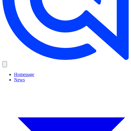
Homepage
News