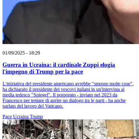
01/09/2025 - 18:29
Guerra in Ucraina: il cardinale Zuppi elogia
l'impegno di Trump per la pace
L'iniziativa del presidente americano avrebbe "smosso molte cose",
ha dichiarato il presidente dei vescovi italiani in un'intervista al
media tedesco "Spiegel". Il porporato - inviato nel 2023 da
Francesco per tentare di aprire un dialogo tra le parti - ha anche
parlato del lavoro del Vaticano.
Pace
Ucraina
Trump