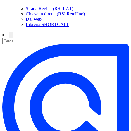
Strada Regina (RSI LA1)
Chiese in diretta (RSI ReteUno)
Dal web
Libreria SHORTCATT