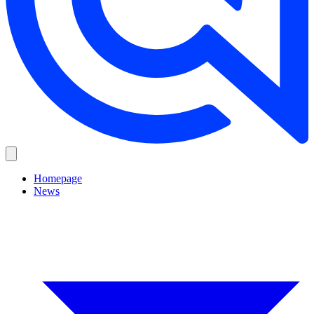
Homepage
News