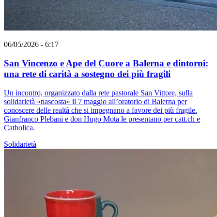
06/05/2026 - 6:17
San Vincenzo e Ape del Cuore a Balerna e dintorni:
una rete di carità a sostegno dei più fragili
Un incontro, organizzato dalla rete pastorale San Vittore, sulla
solidarietà «nascosta» il 7 maggio all’oratorio di Balerna per
conoscere delle realtà che si impegnano a favore dei più fragile.
Gianfranco Plebani e don Hugo Mota le presentano per catt.ch e
Catholica.
Solidarietà