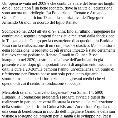
Un’opera avviata nel 2009 e che continua a fare del bene nei luoghi
dove l’acqua non è un bene scontato, dove la salute e l’educazione
sono ancora un privilegio. La Fondazione “Renato e Armando
Grandi” è nata in Ticino 17 anni fa su iniziativa dell’ingegnere
Armando Grandi, in ricordo del figlio Renato.
Scomparso nel 2024 all’età di 97 anni, fino all’ultimo l’ingegnere ha
continuato a seguire i progetti finanziati e realizzati dalla fondazione:
in Tanzania e in Congo per la costruzione di acquedotti, in Burkina
Faso con la realizzazione di un complesso scolastico. Ma nella storia
della fondazione, il progetto di più grande impatto è stato certamente
il nuovo centro pediatrico Renato Grandi in Guinea Bissau,
inaugurato nel 2020, costruito sulla base dell’ambulatorio già
presente e che, dopo gli importanti lavori di ampliamento, assicura
oggi le cure a 20-30mila bambini l’anno: un’eccellenza, un punto di
riferimento per l’intero paese non solo per quanto riguarda la
struttura ma anche per la formazione dei giovani medici che vi
operano di cui il centro la fondazione si occupa.
Mercoledì sera, al “Canvetto Luganese” (via Simen 14, 6900
Lugano) la Fondazione presenterà i progetti avviati e quelli da
realizzare: in particolare verrà illustrata la crescita e la realizzazione
della struttura pediatrica in Guinea Bissau. L’occasione è quella di
una cena di beneficenza in ricordo dell’ingegnere Grandi e della sua
visione a sostegno dei progetti per la sanità e lo sviluppo nei Paesi