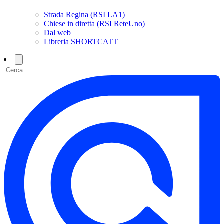
Strada Regina (RSI LA1)
Chiese in diretta (RSI ReteUno)
Dal web
Libreria SHORTCATT