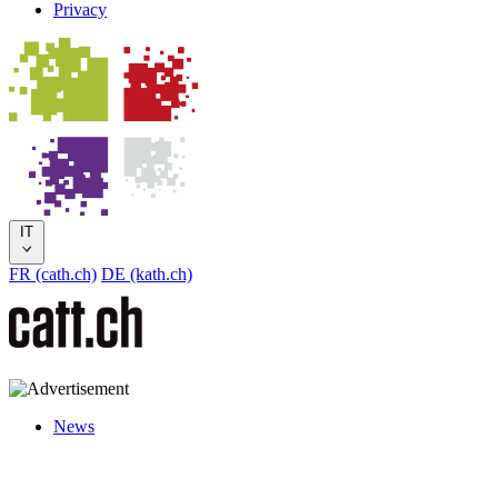
Privacy
IT
FR (cath.ch)
DE (kath.ch)
News