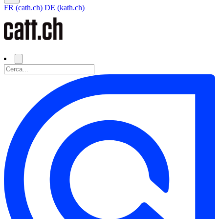
FR (cath.ch)
DE (kath.ch)