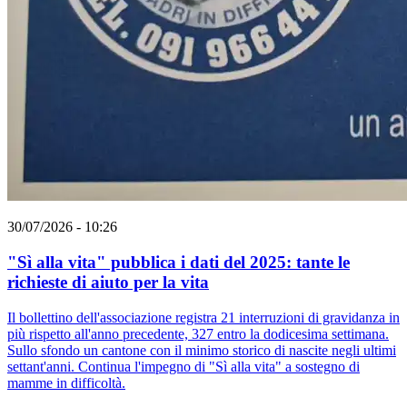
30/07/2026 - 10:26
"Sì alla vita" pubblica i dati del 2025: tante le
richieste di aiuto per la vita
Il bollettino dell'associazione registra 21 interruzioni di gravidanza in
più rispetto all'anno precedente, 327 entro la dodicesima settimana.
Sullo sfondo un cantone con il minimo storico di nascite negli ultimi
settant'anni. Continua l'impegno di "Sì alla vita" a sostegno di
mamme in difficoltà.