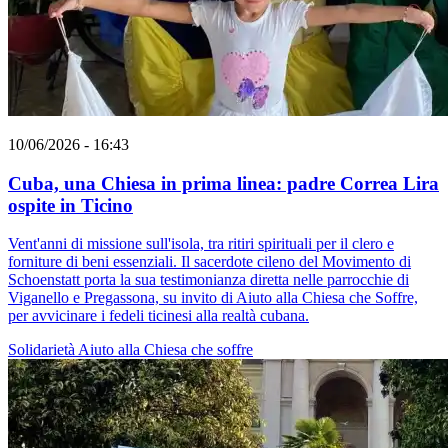
10/06/2026 - 16:43
Cuba, una Chiesa in prima linea: padre Correa Lira
ospite in Ticino
Vent'anni di missione sull'isola, tra ritiri spirituali per il clero e
forniture di beni essenziali. Il sacerdote cileno del Movimento di
Schoenstatt porta la sua testimonianza diretta nelle parrocchie di
Viganello e Pregassona, su invito di Aiuto alla Chiesa che Soffre,
per avvicinare i fedeli ticinesi alla realtà cubana.
Solidarietà
Aiuto alla Chiesa che soffre