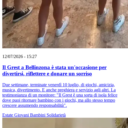
12/07/2026 - 15:27
Il Grest a Bellinzona è stata un'occasione per
divertirsi, riflettere e donare un sorriso
Due settimane, terminate venerdì 10 luglio, di giochi, amicizia,
musica, divertimento. E anche preghiera e servizio agli altri. La
testimonianza di un monitore: "Il Grest è una sorta di isola felice
dove puoi ritornare bambino con i giochi, ma allo stesso tempo
crescere assumendo responsabilità".
Estate
Giovani
Bambini
Solidarietà